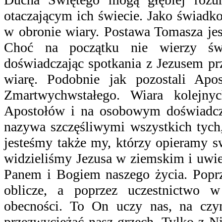
otaczającym ich świecie. Jako świadk
w obronie wiary. Postawa Tomasza je
Choć na początku nie wierzy świ
doświadczając spotkania z Jezusem p
wiarę. Podobnie jak pozostali Apo
Zmartwychwstałego. Wiara kolejny
Apostołów i na osobowym doświadcze
nazywa szczęśliwymi wszystkich tych,
jesteśmy także my, którzy opieramy s
widzieliśmy Jezusa w ziemskim i uwie
Panem i Bogiem naszego życia. Pop
oblicze, a poprzez uczestnictwo 
obecności. To On uczy nas, na cz
przezwyciężać nasz grzech. Tylko z