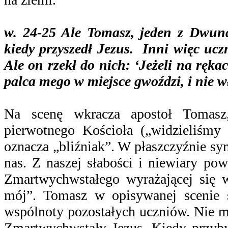
w. 24-25 Ale Tomasz, jeden z Dwuna
kiedy przyszedł Jezus. Inni więc ucz
Ale on rzekł do nich: ‘Jeżeli na ręka
palca mego w miejsce gwoździ, i nie w
Na scenę wkracza apostoł Tomasz
pierwotnego Kościoła („widzieliśm
oznacza „bliźniak”. W płaszczyźnie s
nas. Z naszej słabości i niewiary 
Zmartwychwstałego wyrażającej się 
mój”. Tomasz w opisywanej scenie s
wspólnoty pozostałych uczniów. Nie m
Zmartwychwstały Jezus. Kiedy przyb