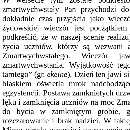
zmartwychwstały Pan przychodzi do 
dokładnie czas przyjścia jako wiecz
żydowskiej wieczór jest początkie
podkreślić, że w naszej scenie reali
życia uczniów, którzy są wezwani
Zmartwychwstałego. Wieczór j
zmartwychwstania. Wyjątkowość teg
tamtego” (gr.
ekeinē
). Dzień ten jawi 
blaskiem oświetla mrok nadchodząc
egzystencji. Postawa zamkniętych drz
lęku i zamknięcia uczniów na moc Zma
do bycia w zamkniętym grobie, gd
rozczarowanie i brak nadziei. W taki
Mimo zdrady, zaparcia i opuszczenia p