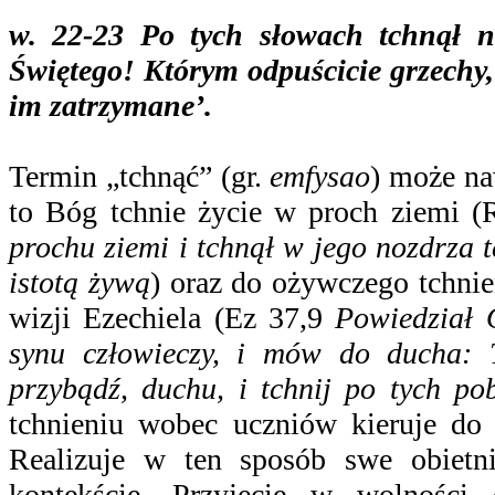
w. 22-23
Po tych słowach tchnął n
Świętego! Którym odpuścicie grzechy,
im zatrzymane’.
Termin „tchnąć” (gr.
emfysao
) może na
to Bóg tchnie życie w proch ziemi 
prochu ziemi i tchnął w jego nozdrza t
istotą żywą
) oraz do ożywczego tchni
wizji Ezechiela (Ez 37,9
Powiedział 
synu człowieczy, i mów do ducha:
przybądź, duchu, i tchnij po tych pob
tchnieniu wobec uczniów kieruje do
Realizuje w ten sposób swe obietn
kontekście. Przyjęcie w wolnośc