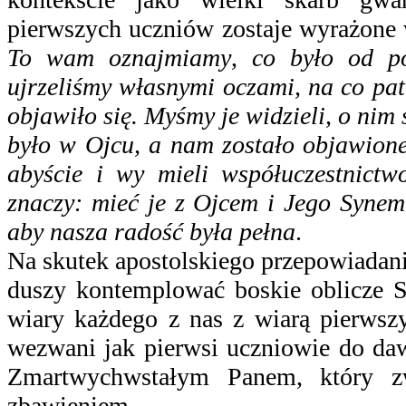
pierwszych uczniów zostaje wyrażone 
To wam oznajmiamy
,
co było od po
ujrzeliśmy własnymi oczami, na co patr
objawiło się. Myśmy je widzieli, o nim
było w Ojcu, a nam zostało objawione
abyście i wy mieli współuczestnict
znaczy: mieć je z Ojcem i Jego Synem
aby nasza radość była pełna
.
Na skutek apostolskiego przepowiadan
duszy kontemplować boskie oblicze S
wiary każdego z nas z wiarą pierwsz
wezwani jak pierwsi uczniowie do daw
Zmartwychwstałym Panem, który z
zbawieniem.