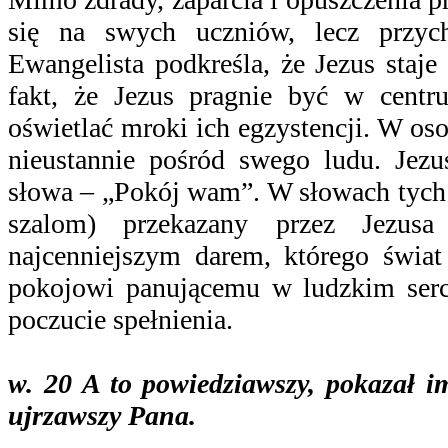
się na swych uczniów, lecz przych
Ewangelista podkreśla, że Jezus staj
fakt, że Jezus pragnie być w cent
oświetlać mroki ich egzystencji. W o
nieustannie pośród swego ludu. Je
słowa – „Pokój wam”. W słowach tych j
szalom) przekazany przez Jezusa
najcenniejszym darem, którego świa
pokojowi panującemu w ludzkim serc
poczucie spełnienia.
w. 20 A
to powiedziawszy, pokazał i
ujrzawszy Pana.