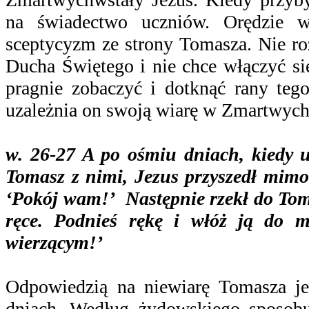
na świadectwo uczniów. Orędzie w
sceptycyzm ze strony Tomasza. Nie r
Ducha Świętego i nie chce włączyć si
pragnie zobaczyć i dotknąć rany teg
uzależnia on swoją wiarę w Zmartwych
w. 26-27 A po ośmiu dniach, kiedy 
Tomasz z nimi, Jezus przyszedł mimo 
‘Pokój wam!’ Następnie rzekł do Toma
ręce. Podnieś rękę i włóż ją do m
wierzącym!’
Odpowiedzią na niewiarę Tomasza je
dniach. Według żydowskiego sposobu 