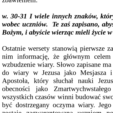
w. 30-31 I wiele innych znaków, któr
wobec uczniów. Te zaś zapisano, abyś
Bożym, i abyście wierząc mieli życie w
Ostatnie wersety stanowią pierwsze z
nim informację, że głównym celem d
wzbudzenie wiary. Słowo zapisane ma 
do wiary w Jezusa jako Mesjasza 
Apostoła, który słuchał nauki Jezu
obecności jako Zmartwychwstałego
wszystkich czasów winni budować swo
być dostrzegany oczyma wiary. Jego
zostaje zagwarantowana uczniom po