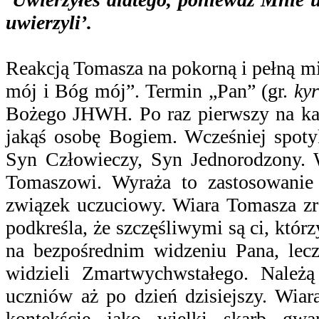
uwierzyli’.
Reakcją Tomasza na pokorną i pełną mi
mój i Bóg mój”. Termin „Pan” (gr.
kyr
Bożego JHWH. Po raz pierwszy na kar
jakąś osobę Bogiem. Wcześniej spoty
Syn Człowieczy, Syn Jednorodzony. W 
Tomaszowi. Wyraża to zastosowani
związek uczuciowy. Wiara Tomasza zro
podkreśla, że szczęśliwymi są ci, którz
na bezpośrednim widzeniu Pana, lecz
widzieli Zmartwychwstałego. Należą 
uczniów aż po dzień dzisiejszy. Wia
kontekście jako wielki skarb gwar