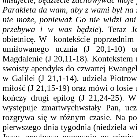
Parakleta da wam, aby z wami był na 
nie może, ponieważ Go nie widzi ani
przebywa i w was będzie
).
Teraz J
obietnicę.
W kontekście poprzednim z
umiłowanego ucznia (J 20,1-10) o
Magdalenie (J 20,11-18). Kontekstem n
swoisty apendyks do czwartej Ewangel
w Galilei (J 21,1-14), udziela Piotro
miłość (J 21,15-19) oraz mówi o losie
kończy drugi epilog (J 21,24-25). W
występuje zmartwychwstały Pan, uc
rozgrywa się w różnym czasie. Na po
pierwszego dnia tygodnia (niedziela w
Jezus przybywa ponownie po ośmiu d