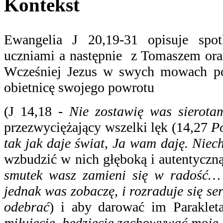
Kontekst
Ewangelia J 20,19-31 opisuje spo
uczniami a następnie z Tomaszem oraz
Wcześniej Jezus w swych mowach po
obietnicę swojego powrotu
(J 14,18 -
Nie zostawię was sierota
przezwyciężający wszelki lęk (14,27
P
tak jak daje świat, Ja wam daję. Niech
wzbudzić w nich głęboką i autentyczn
smutek wasz zamieni się w radość… 
jednak was zobaczę, i rozraduje się se
odebrać
) i aby darować im Parakle
miłujecie, będziecie zachowywać moje 