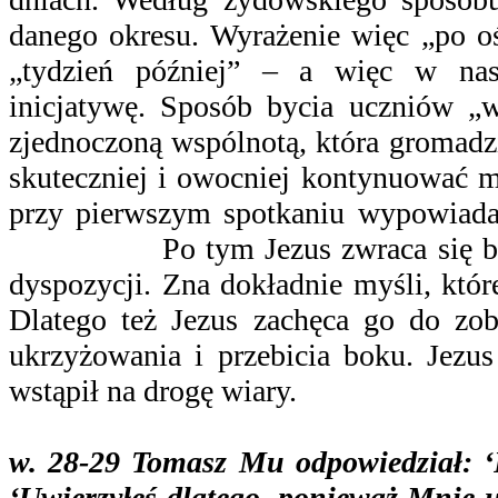
danego okresu. Wyrażenie więc „po o
„tydzień później” – a więc w nas
inicjatywę. Sposób bycia uczniów 
zjednoczoną wspólnotą, która gromadz
skuteczniej i owocniej kontynuować m
przy pierwszym spotkaniu wypowiad
Po tym Jezus zwraca się bezpośr
dyspozycji. Zna dokładnie myśli, któr
Dlatego też Jezus zachęca go do zob
ukrzyżowania i przebicia boku. Jezus
wstąpił na drogę wiary.
w. 28-29 Tomasz Mu odpowiedział: 
‘Uwierzyłeś dlatego, ponieważ Mnie uj