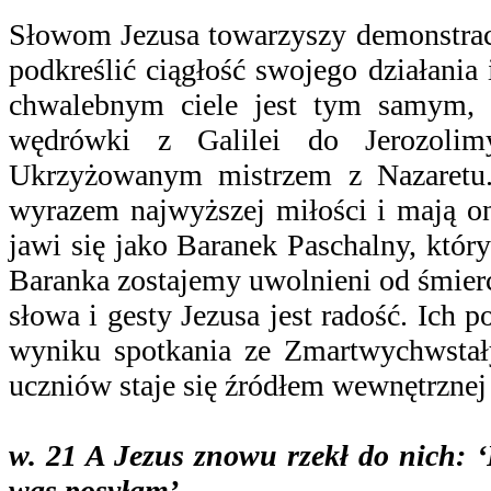
Słowom Jezusa towarzyszy demonstracj
podkreślić ciągłość swojego działania
chwalebnym ciele jest tym samym, k
wędrówki z Galilei do Jerozolim
Ukrzyżowanym mistrzem z Nazaretu.
wyrazem najwyższej miłości i mają on
jawi się jako Baranek Paschalny, któr
Baranka zostajemy uwolnieni od śmier
słowa i gesty Jezusa jest radość. Ich 
wyniku spotkania ze Zmartwychwstał
uczniów staje się źródłem wewnętrznej 
w. 21 A Jezus znowu rzekł do nich: ‘
was posyłam’.