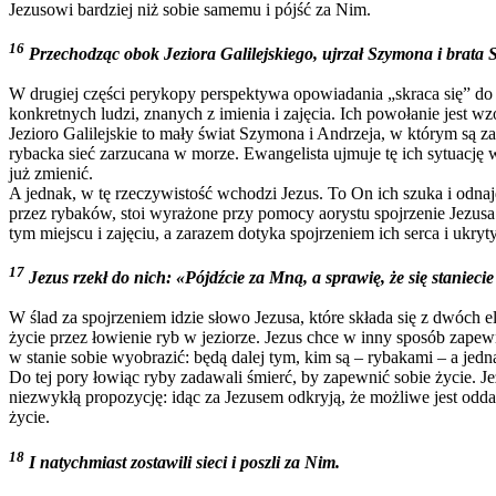
Jezusowi bardziej niż sobie samemu i pójść za Nim.
16
Przechodząc obok Jeziora Galilejskiego, ujrzał Szymona i brata 
W drugiej części perykopy perspektywa opowiadania „skraca się” do
konkretnych ludzi, znanych z imienia i zajęcia. Ich powołanie jest w
Jezioro Galilejskie to mały świat Szymona i Andrzeja, w którym są za
rybacka sieć zarzucana w morze. Ewangelista ujmuje tę ich sytuację w 
już zmienić.
A jednak, w tę rzeczywistość wchodzi Jezus. To On ich szuka i odnaj
przez rybaków, stoi wyrażone przy pomocy aorystu spojrzenie Jezusa
tym miejscu i zajęciu, a zarazem dotyka spojrzeniem ich serca i ukry
17
Jezus rzekł do nich: «Pójdźcie za Mną, a sprawię, że się stanieci
W ślad za spojrzeniem idzie słowo Jezusa, które składa się z dwóch
życie przez łowienie ryb w jeziorze. Jezus chce w inny sposób zapewni
w stanie sobie wyobrazić: będą dalej tym, kim są – rybakami – a jedn
Do tej pory łowiąc ryby zadawali śmierć, by zapewnić sobie życie. 
niezwykłą propozycję: idąc za Jezusem odkryją, że możliwe jest oddać
życie.
18
I natychmiast zostawili sieci i poszli za Nim.