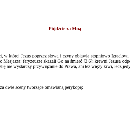
Pójdźcie za Mną
ści, w której Jezus poprzez słowa i czyny objawia stopniowo Izraelowi
 Mesjasza: faryzeusze skazali Go na śmierć [3,6]; krewni Jezusa odpow
ię nie wystarczy przywiązanie do Prawa, ani też więzy krwi, lecz jedy
edza dwie sceny tworzące omawianą perykopę: