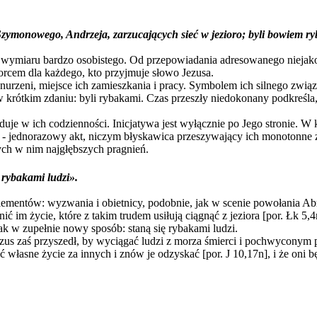
Szymonowego, Andrzeja, zarzucających sieć w jezioro; byli bowiem r
 wymiaru bardzo osobistego. Od przepowiadania adresowanego niejako 
zorcem dla każdego, kto przyjmuje słowo Jezusa.
nurzeni, miejsce ich zamieszkania i pracy. Symbolem ich silnego związa
krótkim zdaniu: byli rybakami. Czas przeszły niedokonany podkreśla, że 
duje w ich codzienności. Inicjatywa jest wyłącznie po Jego stronie. W
 ‑ jednorazowy akt, niczym błyskawica przeszywający ich monotonne ż
tych w nim najgłębszych pragnień.
e rybakami ludzi».
 elementów: wyzwania i obietnicy, podobnie, jak w scenie powołania 
ć im życie, które z takim trudem usiłują ciągnąć z jeziora [por. Łk 5,
ak w zupełnie nowy sposób: staną się rybakami ludzi.
Jezus zaś przyszedł, by wyciągać ludzi z morza śmierci i pochwyconym 
 własne życie za innych i znów je odzyskać [por. J 10,17n], i że oni 