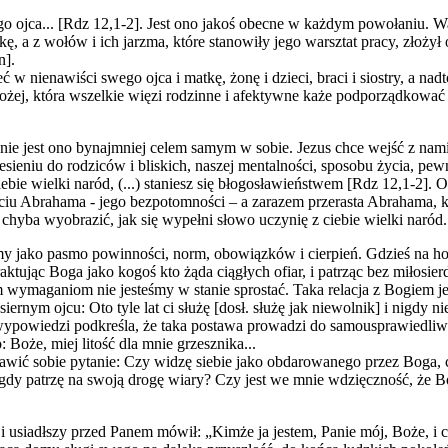
ojca... [Rdz 12,1-2]. Jest ono jakoś obecne w każdym powołaniu. Wa
 a z wołów i ich jarzma, które stanowiły jego warsztat pracy, złożył o
n].
ć w nienawiści swego ojca i matkę, żonę i dzieci, braci i siostry, a na
Bożej, która wszelkie więzi rodzinne i afektywne każe podporządkowa
ie jest ono bynajmniej celem samym w sobie. Jezus chce wejść z nami w 
iesieniu do rodziców i bliskich, naszej mentalności, sposobu życia,
ebie wielki naród, (...) staniesz się błogosławieństwem [Rdz 12,1-2]. O
yciu Abrahama ‑ jego bezpotomności – a zarazem przerasta Abrahama, k
 chyba wyobrazić, jak się wypełni słowo uczynię z ciebie wielki naród.
my jako pasmo powinności, norm, obowiązków i cierpień. Gdzieś na hory
tując Boga jako kogoś kto żąda ciągłych ofiar, i patrząc bez miłosierdz
m wymaganiom nie jesteśmy w stanie sprostać. Taka relacja z Bogiem j
iernym ojcu: Oto tyle lat ci służę [dosł. służę jak niewolnik] i nigdy 
ypowiedzi podkreśla, że taka postawa prowadzi do samousprawiedliwian
: Boże, miej litość dla mnie grzesznika...
awić sobie pytanie: Czy widzę siebie jako obdarowanego przez Boga, cz
 gdy patrzę na swoją drogę wiary? Czy jest we mnie wdzięczność, że 
i usiadłszy przed Panem mówił: „Kimże ja jestem, Panie mój, Boże, i c