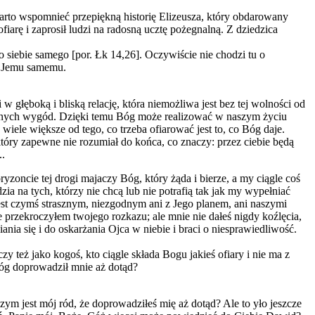
rto wspomnieć przepiękną historię Elizeusza, który obdarowany
fiarę i zaprosił ludzi na radosną ucztę pożegnalną. Z dziedzica
dto siebie samego [por. Łk 14,26]. Oczywiście nie chodzi tu o
ć Jemu samemu.
głęboką i bliską relację, która niemożliwa jest bez tej wolności od
 pewnych wygód. Dzięki temu Bóg może realizować w naszym życiu
 wiele większe od tego, co trzeba ofiarować jest to, co Bóg daje.
tóry zapewne nie rozumiał do końca, co znaczy: przez ciebie będą
..
zoncie tej drogi majaczy Bóg, który żąda i bierze, a my ciągle coś
ia na tych, którzy nie chcą lub nie potrafią tak jak my wypełniać
est czymś strasznym, niezgodnym ani z Jego planem, ani naszymi
nie przekroczyłem twojego rozkazu; ale mnie nie dałeś nigdy koźlęcia,
ia się i do oskarżania Ojca w niebie i braci o niesprawiedliwość.
y też jako kogoś, kto ciągle składa Bogu jakieś ofiary i nie ma z
Bóg doprowadził mnie aż dotąd?
zym jest mój ród, że doprowadziłeś mię aż dotąd? Ale to yło jeszcze