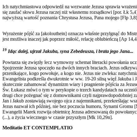
Ich natychmiastowa odpowiedź na wezwanie Jezusa sprawia wrażenie sz
się zaufać słowu Jezusa raczej niż własnemu rozsądkowi [por. Łk 5,
najwyższą wartość poznania Chrystusa Jezusa, Pana mojego [Flp 3,8]
Wyrażenie pójść za [akolouthein] oznacza właśnie przylgnąć do Mistr
jest możliwa inaczej jak poprzez miłość, relację oblubieńczą [Ap 14,4]
19
Idąc dalej, ujrzał Jakuba, syna Zebedeusza, i brata jego Jana...
Powtarza się zwięzły lecz wymowny schemat literacki powołania uczni
Spojrzenie Jezusa spoczęło na dwóch innych braciach. Jezus odkrywa,
przenikające, kogo powołuje, a kogo nie. Jezus nie zwleka: natychmias
Ewangelista podkreśla dwukrotnie w ww. 19-20 silną więź Jakuba i 
skutecznie zahamować dynamizm wiary i pragnienie pójścia za Jezus
Św. Łukasz mówi o tym w perykopie o trzech kandydatach na uczniów,
drugi chce pożegnać się z domownikami czyli najprawdopodobniej zap
Jan i Jakub zostawiają swojego ojca z najemnikami, przekreślając ws
Jezus nazwał ich później, nie bez poczucia humoru, Synami Gromu 
Ewangelii Marek rozwija obietnicę Jezusa adresowaną do powołanych: 
(...), a życia wiecznego w czasie przyszłym [Mk 10,29n].
Meditatio ET CONTEMPLATIO