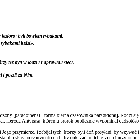
 jezioro; byli bowiem rybakami.
e rybakami ludzi».
y też byli w łodzi i naprawiali sieci.
 i poszli za Nim.
dzony [paradothēnai ‑ forma bierna czasownika paradidōmi]. Rodzi się
i, Heroda Antypasa, któremu prorok publicznie wypominał cudzołóstwo 
 i Jego przymierze, i zabijał tych, którzy byli doń posyłani, by wzywa
statnim sługą posłanym do nich, by pokazać im ich grzech i przypomni