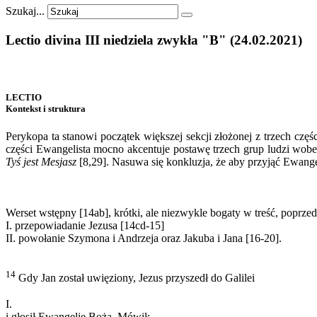
Szukaj...
Lectio
divina
III
niedziela
zwykła
"B"
(24.02.2021)
LECTIO
Kontekst i struktura
Perykopa ta stanowi początek większej sekcji złożonej z trzech czę
części Ewangelista mocno akcentuje postawę trzech grup ludzi wobec
Tyś jest Mesjasz
[8,29]. Nasuwa się konkluzja, że aby przyjąć Ewangel
Werset wstępny [14ab], krótki, ale niezwykle bogaty w treść, poprz
I. przepowiadanie Jezusa [14cd-15]
II. powołanie Szymona i Andrzeja oraz Jakuba i Jana [16-20].
14
Gdy Jan został uwięziony, Jezus przyszedł do Galilei
I.
i głosił Ewangelię Bożą. Mówił: