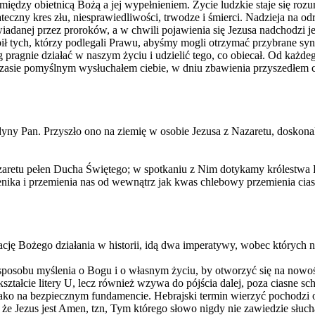
tą między obietnicą Bożą a jej wypełnieniem. Życie ludzkie staje się
tateczny kres złu, niesprawiedliwości, trwodze i śmierci. Nadzieja n
iadanej przez proroków, a w chwili pojawienia się Jezusa nadchodzi je
tych, którzy podlegali Prawu, abyśmy mogli otrzymać przybrane synost
pragnie działać w naszym życiu i udzielić tego, co obiecał. Od każdeg
asie pomyślnym wysłuchałem ciebie, w dniu zbawienia przyszedłem ci 
dyny Pan. Przyszło ono na ziemię w osobie Jezusa z Nazaretu, doskon
Nazaretu pełen Ducha Świętego; w spotkaniu z Nim dotykamy królestwa
enika i przemienia nas od wewnątrz jak kwas chlebowy przemienia cias
ję Bożego działania w historii, idą dwa imperatywy, wobec których 
sposobu myślenia o Bogu i o własnym życiu, by otworzyć się na nowoś
ztałcie litery U, lecz również wzywa do pójścia dalej, poza ciasne s
 jako na bezpiecznym fundamencie. Hebrajski termin wierzyć pochodzi 
że Jezus jest Amen, tzn, Tym którego słowo nigdy nie zawiedzie słuc