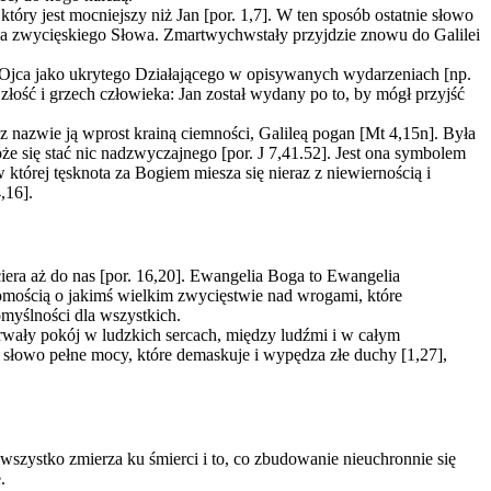
óry jest mocniejszy niż Jan [por. 1,7]. W ten sposób ostatnie słowo
yma zwycięskiego Słowa. Zmartwychwstały przyjdzie znowu do Galilei
 Ojca jako ukrytego Działającego w opisywanych wydarzeniach [np.
złość i grzech człowieka: Jan został wydany po to, by mógł przyjść
z nazwie ją wprost krainą ciemności, Galileą pogan [Mt 4,15n]. Była
że się stać nic nadzwyczajnego [por. J 7,41.52]. Jest ona symbolem
której tęsknota za Bogiem miesza się nieraz z niewiernością i
,16].
iera aż do nas [por. 16,20]. Ewangelia Boga to Ewangelia
omością o jakimś wielkim zwycięstwie nad wrogami, które
omyślności dla wszystkich.
rwały pokój w ludzkich sercach, między ludźmi i w całym
le słowo pełne mocy, które demaskuje i wypędza złe duchy [1,27],
 wszystko zmierza ku śmierci i to, co zbudowanie nieuchronnie się
.