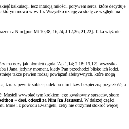
jś kalkulacji, lecz intuicją miłości, porywem serca, które decyduje
, o którym mowa w w. 15. Wszystko uznaję za stratę ze względu na
razem z Nim [por. Mt 10,38; 16,24; J 12,26; 21,22]. Taka więź nie
tóry ma oczy jak płomień ognia [Ap 1,14; 2,18; 19,12], wszystko
kuba i Jana, jedyny moment, kiedy Pan przechodzi blisko ich łodzi.
stnieje także pewien rodzaj powiązań afektywnych, które mogą
 tzn. zapewnić sobie spadek po nim i tzw. bezpieczną przyszłość, a
rość. Musieli wywołać tym krokiem jego gwałtowny sprzeciw, skoro
pelthon = dosł. odeszli za Nim [za Jezusem
]. W dalszej części
wodu Mnie i z powodu Ewangelii, żeby nie otrzymał stokroć więcej