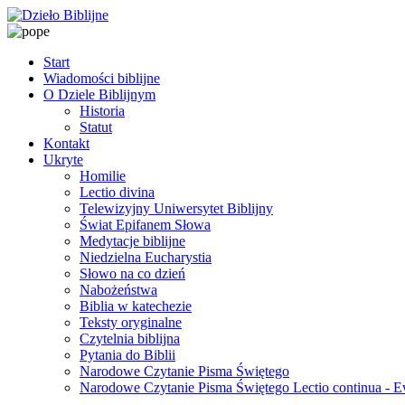
Start
Wiadomości biblijne
O Dziele Biblijnym
Historia
Statut
Kontakt
Ukryte
Homilie
Lectio divina
Telewizyjny Uniwersytet Biblijny
Świat Epifanem Słowa
Medytacje biblijne
Niedzielna Eucharystia
Słowo na co dzień
Nabożeństwa
Biblia w katechezie
Teksty oryginalne
Czytelnia biblijna
Pytania do Biblii
Narodowe Czytanie Pisma Świętego
Narodowe Czytanie Pisma Świętego Lectio continua - 