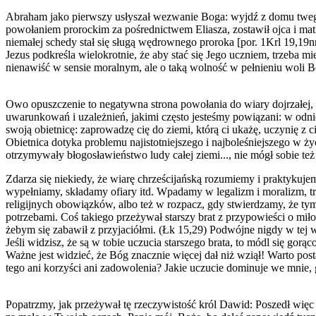
Abraham jako pierwszy usłyszał wezwanie Boga: wyjdź z domu twego 
powołaniem prorockim za pośrednictwem Eliasza, zostawił ojca i matkę,
niemałej schedy stał się sługą wędrownego proroka [por. 1Krl 19,19n
Jezus podkreśla wielokrotnie, że aby stać się Jego uczniem, trzeba mie
nienawiść w sensie moralnym, ale o taką wolność w pełnieniu woli 
Owo opuszczenie to negatywna strona powołania do wiary dojrzałej, n
uwarunkowań i uzależnień, jakimi często jesteśmy powiązani: w odn
swoją obietnicę: zaprowadzę cię do ziemi, którą ci ukażę, uczynię z ci
Obietnica dotyka problemu najistotniejszego i najboleśniejszego w ż
otrzymywały błogosławieństwo ludy całej ziemi..., nie mógł sobie też
Zdarza się niekiedy, że wiarę chrześcijańską rozumiemy i praktykuje
wypełniamy, składamy ofiary itd. Wpadamy w legalizm i moralizm, trak
religijnych obowiązków, albo też w rozpacz, gdy stwierdzamy, że ty
potrzebami. Coś takiego przeżywał starszy brat z przypowieści o miłos
żebym się zabawił z przyjaciółmi. (Łk 15,29) Podwójne nigdy w tej w
Jeśli widzisz, że są w tobie uczucia starszego brata, to módl się gorąco
Ważne jest widzieć, że Bóg znacznie więcej dał niż wziął! Warto post
tego ani korzyści ani zadowolenia? Jakie uczucie dominuje we mnie,
Popatrzmy, jak przeżywał tę rzeczywistość król Dawid: Poszedł więc 