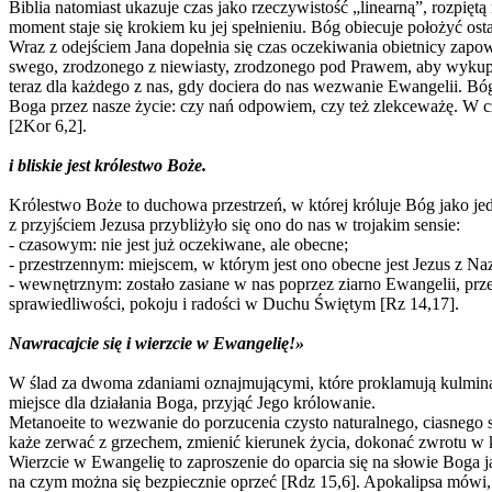
Biblia natomiast ukazuje czas jako rzeczywistość „linearną”, rozpię
moment staje się krokiem ku jej spełnieniu. Bóg obiecuje położyć os
Wraz z odejściem Jana dopełnia się czas oczekiwania obietnicy zapow
swego, zrodzonego z niewiasty, zrodzonego pod Prawem, aby wykupił 
teraz dla każdego z nas, gdy dociera do nas wezwanie Ewangelii. Bóg 
Boga przez nasze życie: czy nań odpowiem, czy też zlekceważę. W cz
[2Kor 6,2].
i bliskie jest królestwo Boże.
Królestwo Boże to duchowa przestrzeń, w której króluje Bóg jako je
z przyjściem Jezusa przybliżyło się ono do nas w trojakim sensie:
- czasowym: nie jest już oczekiwane, ale obecne;
- przestrzennym: miejscem, w którym jest ono obecne jest Jezus z 
- wewnętrznym: zostało zasiane w nas poprzez ziarno Ewangelii, prz
sprawiedliwości, pokoju i radości w Duchu Świętym [Rz 14,17].
Nawracajcie się i wierzcie w Ewangelię!»
W ślad za dwoma zdaniami oznajmującymi, które proklamują kulminac
miejsce dla działania Boga, przyjąć Jego królowanie.
Metanoeite to wezwanie do porzucenia czysto naturalnego, ciasnego 
każe zerwać z grzechem, zmienić kierunek życia, dokonać zwrotu w ks
Wierzcie w Ewangelię to zaproszenie do oparcia się na słowie Boga
na czym można się bezpiecznie oprzeć [Rdz 15,6]. Apokalipsa mówi, 