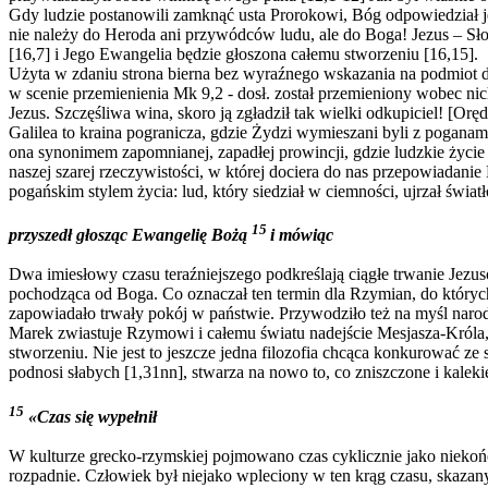
Gdy ludzie postanowili zamknąć usta Prorokowi, Bóg odpowiedział jes
nie należy do Heroda ani przywódców ludu, ale do Boga! Jezus – Sł
[16,7] i Jego Ewangelia będzie głoszona całemu stworzeniu [16,15].
Użyta w zdaniu strona bierna bez wyraźnego wskazania na podmiot d
w scenie przemienienia Mk 9,2 ‑ dosł. został przemieniony wobec nich
Jezus. Szczęśliwa wina, skoro ją zgładził tak wielki odkupiciel! [Orę
Galilea to kraina pogranicza, gdzie Żydzi wymieszani byli z poganam
ona synonimem zapomnianej, zapadłej prowincji, gdzie ludzkie życie t
naszej szarej rzeczywistości, w której dociera do nas przepowiadani
pogańskim stylem życia: lud, który siedział w ciemności, ujrzał świat
15
przyszedł głosząc Ewangelię Bożą
i mówiąc
Dwa imiesłowy czasu teraźniejszego podkreślają ciągłe trwanie Jezus
pochodząca od Boga. Co oznaczał ten termin dla Rzymian, do któryc
zapowiadało trwały pokój w państwie. Przywodziło też na myśl narod
Marek zwiastuje Rzymowi i całemu światu nadejście Mesjasza-Króla,
stworzeniu. Nie jest to jeszcze jedna filozofia chcąca konkurować ze
podnosi słabych [1,31nn], stwarza na nowo to, co zniszczone i kaleki
15
«Czas się wypełnił
W kulturze grecko-rzymskiej pojmowano czas cyklicznie jako niekończą
rozpadnie. Człowiek był niejako wpleciony w ten krąg czasu, skazan