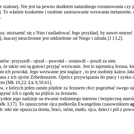
alonej. Nie jest na pewno skutkiem naturalnego rozumowania czy jakie
4]. To właśnie konkretne i osobiste zastosowanie wezwania metanoeite
.
za, utożsamić się z Nim i naśladować Jego przykład, by nawet umrzeć 
, inaczej nieuchronne jest oddzielenie od Niego i zdrada [J 13,2].
ów: przyszedł - ujrzał – powołał – zostawili – poszli za nim.
 że także oni są gotowi przyjąć wezwanie. Jest to tajemnicą Jezusa, k
t ich powołał. Jego wezwanie jest naglące , to jest osobisty kairos Ja
Jana z ich ojcem Zebedeuszem. Oprócz przywiązania do pracy i zysku i
em [Mk 10,22; Łk 9,59.61].
 z których jeden zanim pójdzie za Jezusem chce pogrzebać swego ojca,
ytać ich o zgodę na pójście za Jezusem.
zystkie jego nadzieje na trwanie rodzinnego interesu i bezpieczną sta
[Mk 3,17]. To opuszczenie ojca podkreśla Ewangelista czasownikiem
a
nikt nie opuszcza domu, braci, sióstr, matki, ojca, dzieci i pól z po