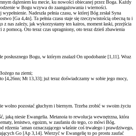
 rozumnym dążeniem ku mecie, ku nowości obiecanej przez Boga. Każdy
a odrodzenie w Bogu wzywa do zaangażowania i wierności.
j wypełnienie. Nadeszła pełnia czasu, w której Bóg zesłał Syna
wo [Ga 4,4n]. Ta pełnia czasu staje się rzeczywistością obecną tu i
o z nas zależy, jak wykorzystamy ten kairos, moment łaski, przejścia
z pomocą. Oto teraz czas upragniony, oto teraz dzień zbawienia
ale posłusznego Bogu, w którym znalazł On upodobanie [1,11]. Wraz
 Bożego na ziemi;
to [4,26nn; Mt 13,33]; już teraz doświadczamy w sobie jego mocy,
nie wolno pozostać głuchym i biernym. Trzeba zrobić w swoim życiu
ć, jaką niesie Ewangelia. Metanoia to rewolucja wewnętrzna, która
chematy, lenistwo, egoizm, w zaufaniu do tego, co mówi Bóg.
od rdzenia ’aman oznaczającego właśnie coś trwałego i prawdziwego,
hających Go [Ap 3,14]. Wierzyć w Ewangelię to po prostu zaufać