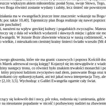
zcze większym aktem miłosierdzia: posłał Syna, swoje Słowo, Tego, kt
owo Boga również zostanie wydany i zabity, lecz śmierć nie powstrz
ziałania ma w ewangeliach jeszcze inne znaczenie: wskazuje na Boga
; por. także 10,40]. Tajemniczy plan Boga realizuje się nawet poprzez 
dzie paschalne]
i, narażeni na wpływ greckiej kultury i pogańskich zwyczajów. Mateus
oczy się z dala od wielkich wydarzeń i sławnych miejsc i gdzie nie mo
e Ewangelii. W Jezusie Boże zbawienie wkracza w naszą codzienność, w 
ło wielkie, i mieszkańcom cienistej krainy śmierci światło wzeszło [Mt 4
owego głoszenia, które nie ma granic czasowych i poprzez Kościół doc
h Marek adresował swoją księgę? Kojarzył się im niewątpliwie z wiad
ziny następcy tronu, co również było znakiem trwałości monarchii i p
 który przynosi ludziom zwycięstwo nad złem, panowanie Boga oraz t
 stoikami czy epikurejczykami, ani też jakaś nowa interpretacja Tory, a
e [2,10; 3,5]. Wychodząc z Galilei Ewangelia ogarnie cały świat.
cy się kołowrót dni i nocy, pór roku, rodzenia się i umierania, gdzie
y na nieustanne popadanie w nicość i pozbawiony nadziei na zbawienie