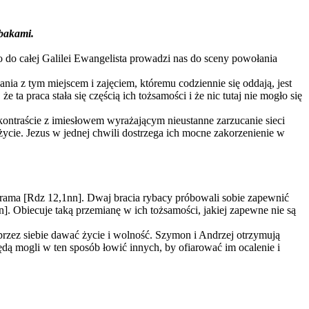
ybakami.
do całej Galilei Ewangelista prowadzi nas do sceny powołania
nia z tym miejscem i zajęciem, któremu codziennie się oddają, jest
ta praca stała się częścią ich tożsamości i że nic tutaj nie mogło się
 kontraście z imiesłowem wyrażającym nieustanne zarzucanie sieci
ycie. Jezus w jednej chwili dostrzega ich mocne zakorzenienie w
Abrama [Rdz 12,1nn]. Dwaj bracia rybacy próbowali sobie zapewnić
4n]. Obiecuje taką przemianę w ich tożsamości, jakiej zapewne nie są
przez siebie dawać życie i wolność. Szymon i Andrzej otrzymują
będą mogli w ten sposób łowić innych, by ofiarować im ocalenie i