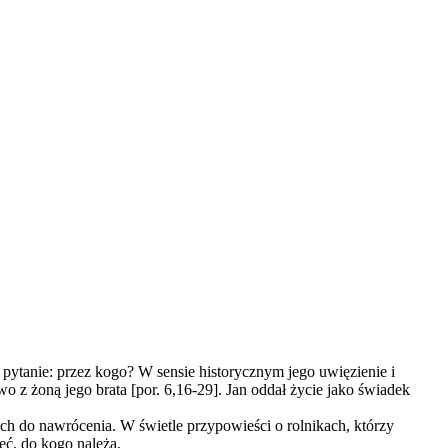
 pytanie: przez kogo? W sensie historycznym jego uwięzienie i
z żoną jego brata [por. 6,16-29]. Jan oddał życie jako świadek
ć ich do nawrócenia. W świetle przypowieści o rolnikach, którzy
eć, do kogo należą.