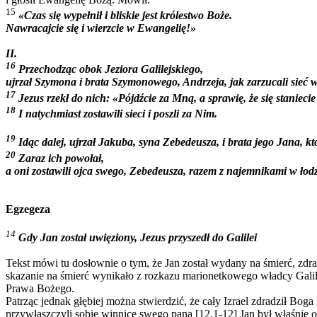
15
«Czas się wypełnił i bliskie jest królestwo Boże.
Nawracajcie się i wierzcie w Ewangelię!»
II.
16
Przechodząc obok Jeziora Galilejskiego,
ujrzał Szymona i brata Szymonowego, Andrzeja, jak zarzucali sieć w
17
Jezus rzekł do nich: «Pójdźcie za Mną, a sprawię, że się stanieci
18
I natychmiast zostawili sieci i poszli za Nim.
19
Idąc dalej, ujrzał Jakuba, syna Zebedeusza, i brata jego Jana, którz
20
Zaraz ich powołał,
a oni zostawili ojca swego, Zebedeusza, razem z najemnikami w łodzi
Egzegeza
14
Gdy Jan został uwięziony, Jezus przyszedł do Galilei
Tekst mówi tu dosłownie o tym, że Jan został wydany na śmierć, zdra
skazanie na śmierć wynikało z rozkazu marionetkowego władcy Galile
Prawa Bożego.
Patrząc jednak głębiej można stwierdzić, że cały Izrael zdradził Boga
przywłaszczyli sobie winnicę swego pana [12,1-12] Jan był właśnie o