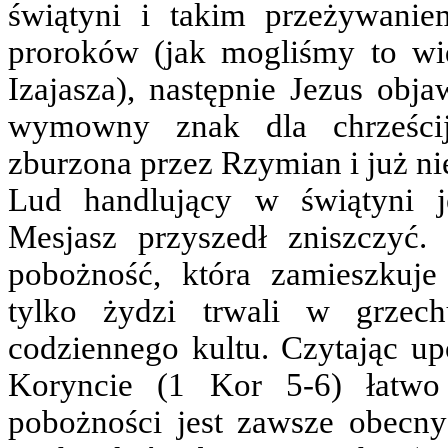
świątyni i takim przeżywanie
proroków (jak mogliśmy to wi
Izajasza), następnie Jezus obj
wymowny znak dla chrześcija
zburzona przez Rzymian i już n
Lud handlujący w świątyni j
Mesjasz przyszedł zniszczyć. 
pobożność, która zamieszkuje
tylko żydzi trwali w grzec
codziennego kultu. Czytając u
Koryncie (1 Kor 5-6) łatwo
pobożności jest zawsze obecny 