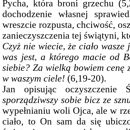
Pycha, która broni grzechu (5,
dochodzenie własnej sprawiedl
wreszcie rozpusta, chciwość, os
zanieczyszczenia tej świątyni, 
Czyż nie wiecie, że ciało wasze
was jest, a którego macie od B
siebie? Za wielką bowiem cenę z
w waszym ciele!
(6,19-20).
Jan opisując oczyszczenie 
sporządziwszy sobie bicz ze sz
wypełnianiu woli Ojca, ale w rz
ciało, to On sam da się ubicz