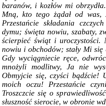
baranów, i kozłów mi obrzydła.
Mną, kto tego żądał od was, 
Przestańcie składania czczych
dymu; święta nowiu, szabaty, z
ścierpieć świąt i uroczystości
nowiu i obchodów; stały Mi się 
Gdy wyciągniecie ręce, odwró
mnożyli modlitwy, Ja nie wy
Obmyjcie się, czyści bądźcie!
moich oczu! Przestańcie czyn
Troszczcie się o sprawiedliwoś
słuszność sierocie, w obronie w