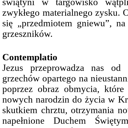
świątyni w targowisko wątpl
zwykłego materialnego zysku. O
się „przedmiotem gniewu”, na 
grzeszników.
Contemplatio
Jezus przeprowadza nas od s
grzechów opartego na nieustann
poprzez obraz obmycia, któr
nowych narodzin do życia w Kró
skutkiem chrztu, otrzymania no
napełnione Duchem Święty