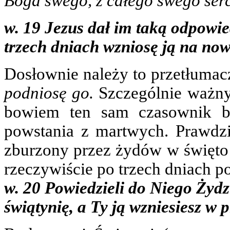
Boga swego, z całego swego serca
w. 19 Jezus dał im taką odpowie
trzech dniach wzniosę ją na no
Dosłownie należy to przetłuma
podniosę go.
Szczególnie ważny
bowiem ten sam czasownik b
powstania z martwych. Prawdzi
zburzony przez żydów w święto P
rzeczywiście po trzech dniach p
w. 20 Powiedzieli do Niego Żydz
świątynię, a Ty ją wzniesiesz w 