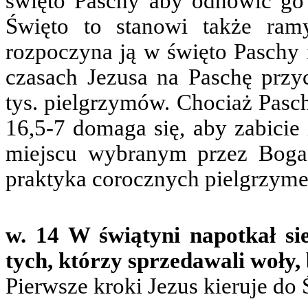
święto Paschy aby odnowić go
Święto to stanowi także ramy
rozpoczyna ją w święto Paschy 
czasach Jezusa na Paschę przy
tys. pielgrzymów. Chociaż Pasc
16,5-7 domaga się, aby zabicie
miejscu wybranym przez Boga 
praktyka corocznych pielgrzyme
w. 14 W świątyni napotkał si
tych, którzy sprzedawali woły, 
Pierwsze kroki Jezus kieruje do