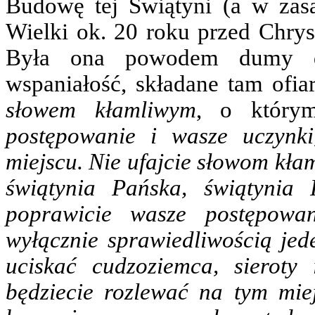
Budowę tej Świątyni (a w zas
Wielki ok. 20 roku przed Chrys
Była ona powodem dumy dla
wspaniałość, składane tam ofiar
słowem kłamliwym
, o który
postępowanie i wasze uczyn
miejscu. Nie ufajcie słowom kła
świątynia Pańska, świątynia
poprawicie wasze postępowan
wyłącznie sprawiedliwością jede
uciskać cudzoziemca, sieroty
będziecie rozlewać na tym miej