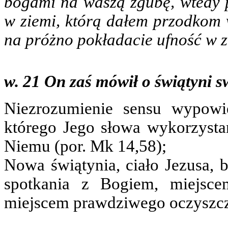
bogami na waszą zgubę, wtedy 
w ziemi, którą dałem przodkom
na próżno pokładacie ufność w 
w. 21 On zaś mówił o świątyni s
Niezrozumienie sensu wypowi
którego Jego słowa wykorzysta
Niemu (por. Mk 14,58);
Nowa świątynia, ciało Jezusa,
spotkania z Bogiem, miejsce
miejscem prawdziwego oczyszcz