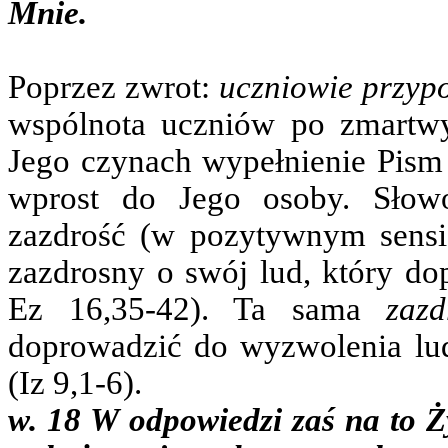
Mnie.
Poprzez zwrot:
uczniowie przypo
wspólnota uczniów po zmartw
Jego czynach wypełnienie Pism i
wprost do Jego osoby. Sło
zazdrość (w pozytywnym sensie
zazdrosny o swój lud, który dop
Ez 16,35-42). Ta sama
zaz
doprowadzić do wyzwolenia lud
(Iz 9,1-6).
w. 18 W odpowiedzi zaś na to Ż