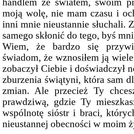
handlem ze światem, swoim pr
moją wolę, nie mam czasu i och
inni mnie nieustannie słuchali. 
samego skłonić do tego, byś mnie
Wiem, że bardzo się przywi
świadom, że wznosiłem ją wiele 
zobaczył Ciebie i doświadczył n
zburzenia świątyni, która sam d
zmian. Ale przecież Ty chces
prawdziwą, gdzie Ty mieszkas
wspólnotę sióstr i braci, który
nieustannej obecności w moim ż