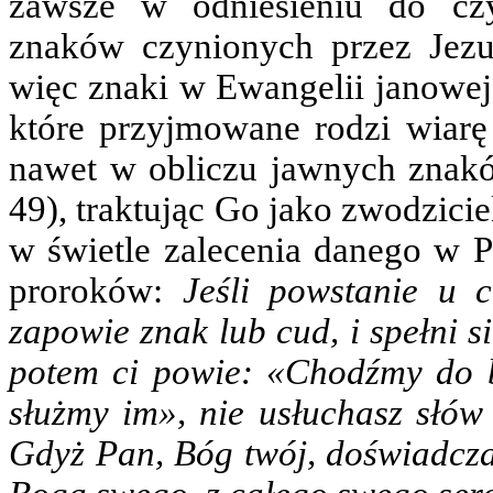
zawsze w odniesieniu do cz
znaków czynionych przez Jezu
więc znaki w Ewangelii janowej
które przyjmowane rodzi wiarę
nawet w obliczu jawnych znakó
49), traktując Go jako zwodziciel
w świetle zalecenia danego w P
proroków:
Jeśli powstanie u c
zapowie znak lub cud, i spełni s
potem ci powie: «Chodźmy do b
służmy im», nie usłuchasz słów
Gdyż Pan, Bóg twój, doświadcza 