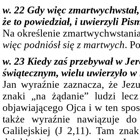
w. 22 Gdy więc zmartwychwstał,
że to powiedział, i uwierzyli Pis
Na określenie zmartwychwstani
więc podniósł się z martwych
. P
w. 23 Kiedy zaś przebywał w Jer
świątecznym, wielu uwierzyło w i
Jan wyraźnie zaznacza, że Jez
znaki „na żądanie” ludzi le
objawiającego Ojca i w ten spo
także wyraźnie nawiązuje d
Galilejskiej (J 2,11). Tam zna