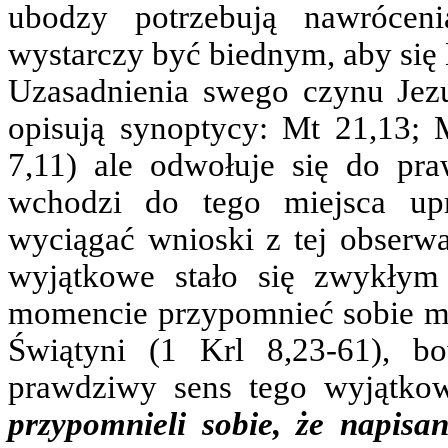
ubodzy potrzebują nawrócen
wystarczy być biednym, aby się
Uzasadnienia swego czynu Jezus
opisują synoptycy: Mt 21,13; M
7,11) ale odwołuje się do pra
wchodzi do tego miejsca upr
wyciągać wnioski z tej obserwac
wyjątkowe stało się zwykły
momencie przypomnieć sobie m
Świątyni (1 Krl 8,23-61), b
prawdziwy sens tego wyjątko
przypomnieli sobie, że napis