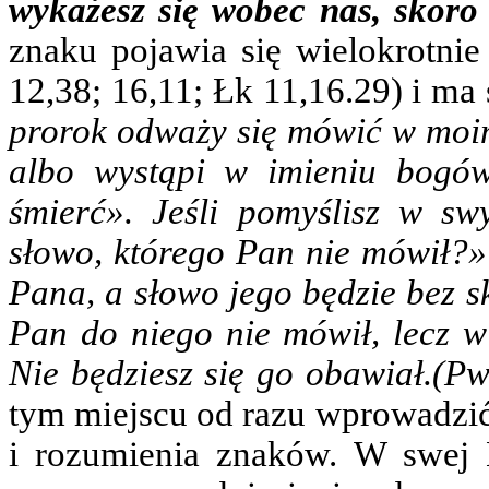
wykażesz się wobec nas, skoro 
znaku pojawia się wielokrotni
12,38; 16,11; Łk 11,16.29) i ma
prorok odważy się mówić w moim
albo wystąpi w imieniu bogów
śmierć». Jeśli pomyślisz w s
słowo, którego Pan nie mówił?»
Pana, a słowo jego będzie bez sku
Pan do niego nie mówił, lecz w
Nie będziesz się go obawiał.(Pw
tym miejscu od razu wprowadzi
i rozumienia znaków. W swej 