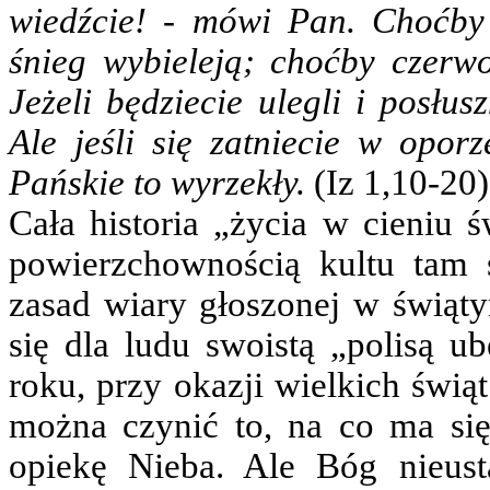
wiedźcie! - mówi Pan. Choćby 
śnieg wybieleją; choćby czerwo
Jeżeli będziecie ulegli i posłu
Ale jeśli się zatniecie w opor
Pańskie to wyrzekły.
(Iz 1,10-20)
Cała historia „życia w cieniu ś
powierzchownością kultu tam 
zasad wiary głoszonej w świątyn
się dla ludu swoistą „polisą u
roku, przy okazji wielkich świą
można czynić to, na co ma si
opiekę Nieba. Ale Bóg nieus