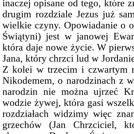
inaczej opisane od tego, które
drugim rozdziale Jezus już s
wielkie czyny. Opowiadanie o o
Świątyni) jest w janowej Ewa
która daje nowe życie. W pierws
Jana, który chrzci lud w Jordani
Z kolei w trzecim i czwartym 
Nikodemem, o narodzinach z wo
narodzin nie można ujrzeć K
wodzie żywej, która gasi wszelk
rozdziałach widzimy więc zna
grzechów (Jan Chrzciciel, k