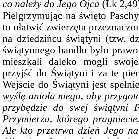
co należy do Jego Ojca
(Łk 2,49
Pielgrzymując na święto Paschy 
to ułatwić zwierzęta przeznaczo
na dziedzińcu świątyni (tzw. d
świątynnego handlu było prawo 
mieszkali daleko mogli swoje
przyjść do Świątyni i za te pie
Wejście do Świątyni jest spełn
wyślę anioła mego, aby przygot
przybędzie do swej świątyni P
Przymierza, którego pragnieci
Ale kto przetrwa dzień Jego nad