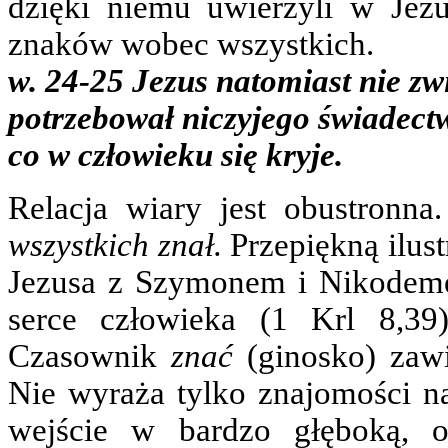
dzięki niemu uwierzyli w Jez
znaków wobec wszystkich.
w. 24-25 Jezus natomiast nie zwi
potrzebował niczyjego świadect
co w człowieku się kryje.
Relacja wiary jest obustronna
wszystkich znał.
Przepiękną ilust
Jezusa z Szymonem i Nikodeme
serce człowieka (1 Krl 8,39
Czasownik
znać
(ginosko) zaw
Nie wyraża tylko znajomości na
wejście w bardzo głęboką, o