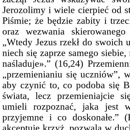
Jerozolimy i wiele cierpieć od 
Piśmie; że będzie zabity i trze
oraz wezwania skierowanego
„Wtedy Jezus rzekł do swoich u
niech się zaprze samego siebie,
naśladuje».” (16,24) Przemienn
„przemienianiu się uczniów”, 
aby czynić to, co podoba się B
świata, lecz przemieniajcie s
umieli rozpoznać, jaka jest
przyjemne i co doskonałe.” (R
akceptuje krzyż, pozwala w du