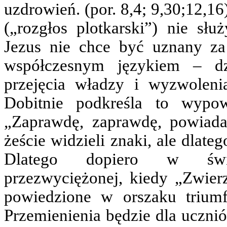
uzdrowień. (por. 8,4; 9,30;12,16
(„rozgłos plotkarski”) nie sł
Jezus nie chce być uznany za
współczesnym językiem – dz
przejęcia władzy i wyzwolenia
Dobitnie podkreśla to wypo
„Zaprawdę, zaprawdę, powiad
żeście widzieli znaki, ale dlateg
Dlatego dopiero w świet
przezwyciężonej, kiedy „Zwier
powiedzione w orszaku triumf
Przemienienia będzie dla ucznió