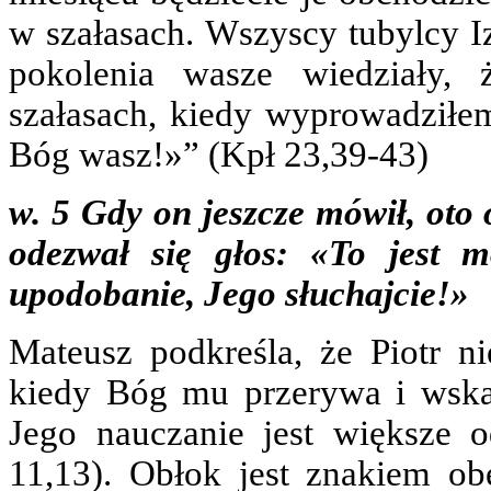
w szałasach. Wszyscy tubylcy Iz
pokolenia wasze wiedziały,
szałasach, kiedy wyprowadziłem 
Bóg wasz!»” (Kpł 23,39-43)
w. 5 Gdy on jeszcze mówił, oto 
odezwał się głos: «To jest
upodobanie, Jego słuchajcie!»
Mateusz podkreśla, że Piotr n
kiedy Bóg mu przerywa i wskaz
Jego nauczanie jest większe 
11,13). Obłok jest znakiem ob