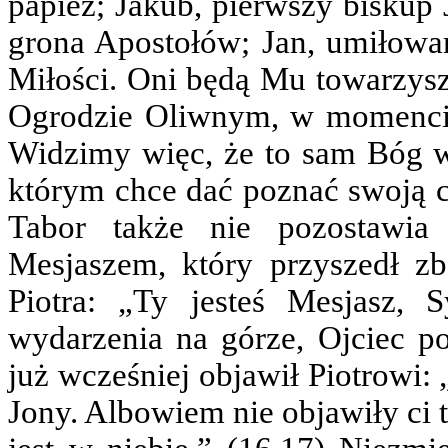
papież; Jakub, pierwszy biskup
grona Apostołów; Jan, umiłowa
Miłości. Oni będą Mu towarzys
Ogrodzie Oliwnym, w momencie 
Widzimy więc, że to sam Bóg wy
którym chce dać poznać swoją ch
Tabor także nie pozostawia 
Mesjaszem, który przyszedł zb
Piotra: „Ty jesteś Mesjasz,
wydarzenia na górze, Ojciec p
już wcześniej objawił Piotrowi:
Jony. Albowiem nie objawiły ci t