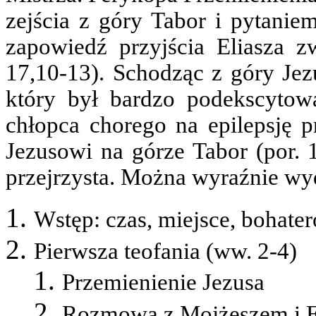
zejścia z góry Tabor i pytani
zapowiedź przyjścia Eliasza zw
17,10-13). Schodząc z góry Jezu
który był bardzo podekscytow
chłopca chorego na epilepsję p
Jezusowi na górze Tabor (por. 
przejrzysta. Można wyraźnie wyd
Wstęp: czas, miejsce, bohate
Pierwsza teofania (ww. 2-4)
Przemienienie Jezusa
Rozmowa z Mojżeszem i E