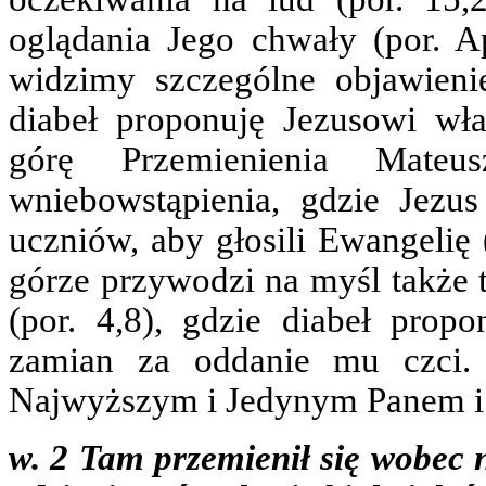
oglądania Jego chwały (por. 
widzimy szczególne objawieni
diabeł proponuję Jezusowi wła
górę Przemienienia Mateu
wniebowstąpienia, gdzie Jezus
uczniów, aby głosili Ewangelię
górze przywodzi na myśl także 
(por. 4,8), gdzie diabeł pro
zamian za oddanie mu czci. 
Najwyższym i Jedynym Panem i n
w. 2 Tam przemienił się wobec n