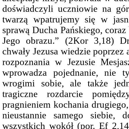
doświadczyli uczniowie na gó
twarzą wpatrujemy się w jasn
sprawą Ducha Pańskiego, coraz b
Jego obrazu.” (2Kor 3,18) D
chwały Jezusa wiedzie poprzez a
rozpoznania w Jezusie Mesjas
wprowadza pojednanie, nie t
wrogimi sobie, ale także je
tragiczne rozdarcie pomięd
pragnieniem kochania drugiego, 
nieustannie samego siebie, 
wszystkich wokół (por. Ef 2,14