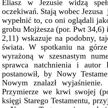
Eliasz w Jezusie widzą speł
oczekiwań. Stają wobec Jezusa j
wypełnić to, co oni oglądali ja
grobu Mojżesza (por. Pwt 34,6) i
2,11) wskazuje na podobny, taj
świata. W spotkaniu na górz
wyrażoną w szesnastym nume
sprawca natchnienia i autor
postanowił, by Nowy Testame
Nowym znalazł wyjaśnienie.
Przymierze we krwi swojej (p
księgi Starego Testamentu, przy