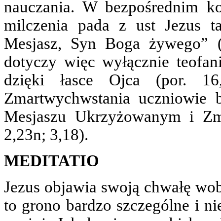
nauczania. W bezpośrednim ko
milczenia pada z ust Jezus t
Mesjasz, Syn Boga żywego” (p
dotyczy więc wyłącznie teofani
dzięki łasce Ojca (por. 1
Zmartwychwstania uczniowie b
Mesjaszu Ukrzyżowanym i Zm
2,23n; 3,18).
MEDITATIO
Jezus objawia swoją chwałę wob
to grono bardzo szczególne i ni