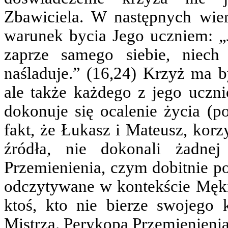
Zbawiciela. W następnych wie
warunek bycia Jego uczniem: „J
zaprze samego siebie, niec
naśladuje.” (16,24) Krzyż ma b
ale także każdego z jego uczn
dokonuje się ocalenie życia (po
fakt, że Łukasz i Mateusz, korz
źródła, nie dokonali żadne
Przemienienia, czym dobitnie po
odczytywane w kontekście Męki
ktoś, kto nie bierze swojego
Mistrza. Perykopa Przemienienia