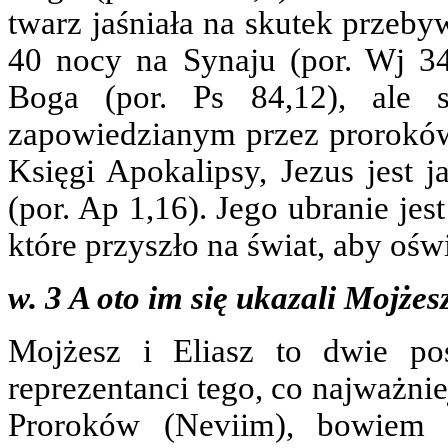
twarz jaśniała na skutek przeby
40 nocy na Synaju (por. Wj 34
Boga (por. Ps 84,12), ale 
zapowiedzianym przez proroków 
Księgi Apokalipsy, Jezus jest j
(por. Ap 1,16). Jego ubranie jes
które przyszło na świat, aby oświ
w. 3 A oto im się ukazali Mojżes
Mojżesz i Eliasz to dwie po
reprezentanci tego, co najważnie
Proroków (Neviim), bowiem 