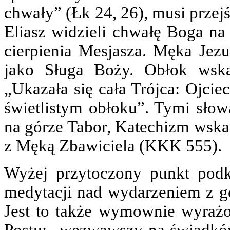
chwały” (Łk 24, 26), musi przej
Eliasz widzieli chwałę Boga na
cierpienia Mesjasza. Męka Jezu
jako Sługa Boży. Obłok wsk
„Ukazała się cała Trójca: Ojcie
świetlistym obłoku”. Tymi słow
na górze Tabor, Katechizm wskaz
z Męką Zbawiciela (KKK 555).
Wyżej przytoczony punkt podk
medytacji nad wydarzeniem z g
Jest to także wymownie wyrażon