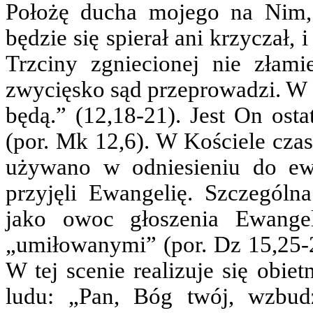
Położę ducha mojego na Nim
będzie się spierał ani krzyczał, 
Trzciny zgniecionej nie złami
zwycięsko sąd przeprowadzi. W 
będą.” (12,18-21). Jest On osta
(por. Mk 12,6). W Kościele cza
używano w odniesieniu do ewa
przyjęli Ewangelię. Szczególn
jako owoc głoszenia Ewangelii
„umiłowanymi” (por. Dz 15,25-26
W tej scenie realizuje się obi
ludu: „Pan, Bóg twój, wzbudz