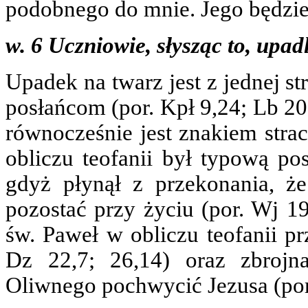
podobnego do mnie. Jego będzies
w. 6 Uczniowie, słysząc to, upadl
Upadek na twarz jest z jednej s
posłańcom (por. Kpł 9,24; Lb 20,
równocześnie jest znakiem strac
obliczu teofanii był typową po
gdyż płynął z przekonania, ż
pozostać przy życiu (por. Wj 1
św. Paweł w obliczu teofanii pr
Dz 22,7; 26,14) oraz zbrojn
Oliwnego pochwycić Jezusa (por.