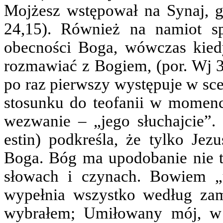
Mojżesz wstępował na Synaj, g
24,15). Również na namiot sp
obecności Boga, wówczas kied
rozmawiać z Bogiem, (por. Wj 33
po raz pierwszy występuje w sce
stosunku do teofanii w momenci
wezwanie – „jego słuchajcie”. 
estin) podkreśla, że tylko Je
Boga. Bóg ma upodobanie nie t
słowach i czynach. Bowiem „u
wypełnia wszystko według zam
wybrałem; Umiłowany mój, w