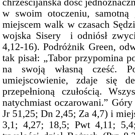
chrześcijańska dość jednoznaczn
w swoim otoczeniu, samotną g
miejscem walk w czasach Sędzi
wojska Sisery i odniósł zwyci
4,12-16). Podróżnik Green, od
tak pisał: „Tabor przypomina p
na swoją własną cześć. Po
umiejscowienie, zdaje się 
przepełnioną czułością. Wszys
natychmiast oczarowani.” Góry
Jr 51,25; Dn 2,45; Za 4,7) i mi
3,1; 4,27; 18,5; Pwt 4,11; 5,