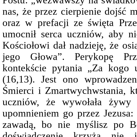
Postu: „wezwawszy na świadków
nas, że przez cierpienie dojś
oraz w prefacji ze święta Prz
umocnił serca uczniów, aby ni
Kościołowi dał nadzieję, że osi
jego Głowa”. Perykopę Prz
kontekście pytania „Za kogo 
(16,13). Jest ono wprowadze
Śmierci i Zmartwychwstania, kt
uczniów, że wywołała żywy 
upomnieniem go przez Jezusa: „
zawadą, bo nie myślisz po B
doświadczenie krzyża nie j