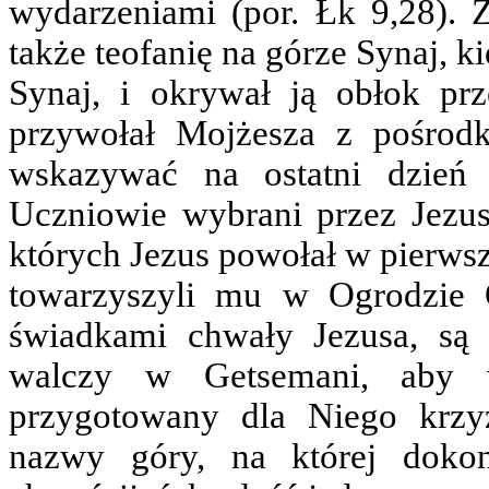
wydarzeniami (por. Łk 9,28). 
także teofanię na górze Synaj, 
Synaj, i okrywał ją obłok p
przywołał Mojżesza z pośrod
wskazywać na ostatni dzień 
Uczniowie wybrani przez Jezus
których Jezus powołał w pierwsze
towarzyszyli mu w Ogrodzie O
świadkami chwały Jezusa, są r
walczy w Getsemani, aby w
przygotowany dla Niego krzy
nazwy góry, na której dokona