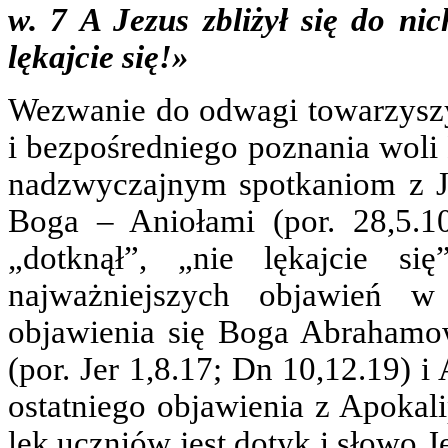
w. 7 A Jezus zbliżył się do nic
lękajcie się!»
Wezwanie do odwagi towarzysz
i bezpośredniego poznania woli 
nadzwyczajnym spotkaniom z Je
Boga – Aniołami (por. 28,5.10
„dotknął”, „nie lękajcie s
najważniejszych objawień w
objawienia się Boga Abrahamow
(por. Jer 1,8.17; Dn 10,12.19) i
ostatniego objawienia z Apokali
lęk uczniów jest dotyk i słowo 