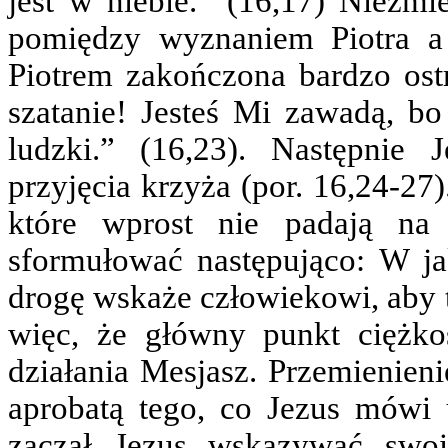
jest w niebie.” (16,17) Niezmie
pomiędzy wyznaniem Piotra a
Piotrem zakończona bardzo os
szatanie! Jesteś Mi zawadą, bo
ludzki.” (16,23). Następnie 
przyjęcia krzyża (por. 16,24-2
które wprost nie padają na
sformułować następująco: W ja
drogę wskaże człowiekowi, aby 
więc, że główny punkt ciężk
działania Mesjasz. Przemienieni
aprobatą tego, co Jezus mówi
zaczął Jezus wskazywać swo