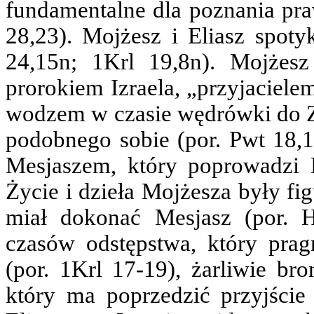
fundamentalne dla poznania praw
28,23). Mojżesz i Eliasz spoty
24,15n; 1Krl 19,8n). Mojżesz
prorokiem Izraela, „przyjaciele
wodzem w czasie wędrówki do Z
podobnego sobie (por. Pwt 18,1
Mesjaszem, który poprowadzi 
Życie i dzieła Mojżesza były f
miał dokonać Mesjasz (por. H
czasów odstępstwa, który pra
(por. 1Krl 17-19), żarliwie br
który ma poprzedzić przyjście