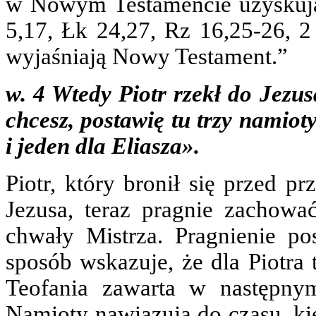
w Nowym Testamencie uzyskują 
5,17, Łk 24,27, Rz 16,25-26, 2
wyjaśniają Nowy Testament.”
w. 4 Wtedy Piotr rzekł do Jezusa
chcesz, postawię tu trzy namiot
i jeden dla Eliasza».
Piotr, który bronił się przed p
Jezusa, teraz pragnie zachowa
chwały Mistrza. Pragnienie p
sposób wskazuje, że dla Piotra 
Teofania zawarta w następnym
Namioty nawiązują do czasu, kie