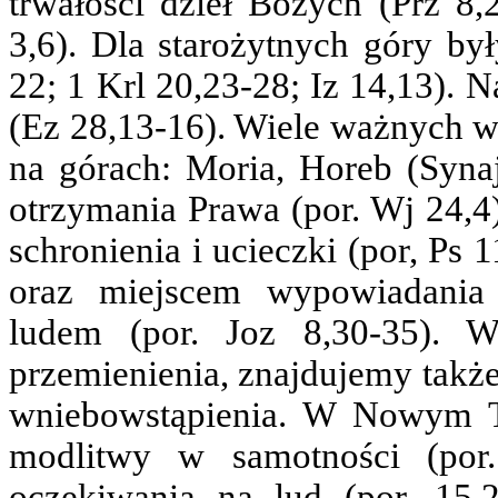
trwałości dzieł Bożych (Prz 8,
3,6). Dla starożytnych góry by
22; 1 Krl 20,23-28; Iz 14,13). 
(Ez 28,13-16). Wiele ważnych wy
na górach: Moria, Horeb (Synaj
otrzymania Prawa (por. Wj 24,4)
schronienia i ucieczki (por, Ps 
oraz miejscem wypowiadania 
ludem (por. Joz 8,30-35). 
przemienienia, znajdujemy także
wniebowstąpienia. W Nowym Te
modlitwy w samotności (por
oczekiwania na lud (por. 15,