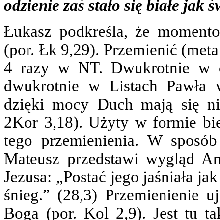
odzienie zaś stało się białe jak ś
Łukasz podkreśla, że momento
(por. Łk 9,29). Przemienić (met
4 razy w NT. Dwukrotnie w od
dwukrotnie w Listach Pawła w
dzięki mocy Duch mają się nie
2Kor 3,18). Użyty w formie bi
tego przemienienia. W sposó
Mateusz przedstawi wygląd An
Jezusa: „Postać jego jaśniała jak
śnieg.” (28,3) Przemienienie u
Boga (por. Kol 2,9). Jest tu t