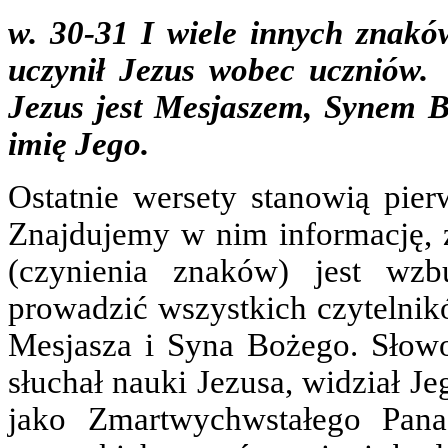
w. 30-31 I wiele innych znaków
uczynił Jezus wobec uczniów. T
Jezus jest Mesjaszem, Synem Bo
imię Jego.
Ostatnie wersety stanowią pier
Znajdujemy w nim informację, 
(czynienia znaków) jest wz
prowadzić wszystkich czytelnik
Mesjasza i Syna Bożego. Słowo
słuchał nauki Jezusa, widział J
jako Zmartwychwstałego Pana