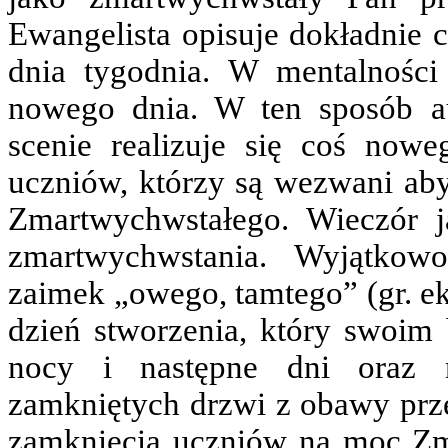
Ewangelista opisuje dokładnie c
dnia tygodnia. W mentalności
nowego dnia. W ten sposób au
scenie realizuje się coś now
uczniów, którzy są wezwani ab
Zmartwychwstałego. Wieczór j
zmartwychwstania. Wyjątkow
zaimek „owego, tamtego” (gr. ek
dzień stworzenia, który swoim
nocy i następne dni oraz n
zamkniętych drzwi z obawy prze
zamknięcia uczniów na moc Zm