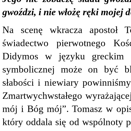
gwoździ, i nie włożę ręki mojej 
Na scenę wkracza apostoł T
świadectwo pierwotnego Kośc
Didymos w języku greckim o
symbolicznej może on być bl
słabości i niewiary powinniś
Zmartwychwstałego wyrażającej
mój i Bóg mój”. Tomasz w opisy
który oddala się od wspólnoty 