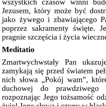
wszystkich czasów winni bu
Jezusem, który może być dost
jako żywego i zbawiającego P
poprzez sakramenty święte. J
pragnie szczęścia i życia wiecz
Meditatio
Zmartwychwstały Pan ukazuj
zamykają się przed światem pełn
nich słowa „Pokój wam”, któr
duchowej do prawdziwego 
rozpoznając Jego tożsamość odz
żyje! Jego słowa i czyny w bla