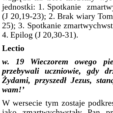
jednostki: 1. Spotkanie zmart
(J 20,19-23); 2. Brak wiary To
25); 3. Spotkanie zmartwychws
4. Epilog (J 20,30-31).
Lectio
w. 19 Wieczorem owego pier
przebywali uczniowie, gdy d
Żydami, przyszedł Jezus, stan
wam!’
W wersecie tym zostaje podkreś
jako zmartwychwstały Pan pr