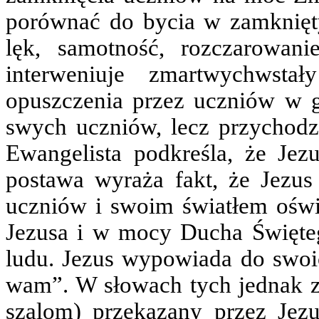
porównać do bycia w zamknięty
lęk, samotność, rozczarowani
interweniuje zmartwychwsta
opuszczenia przez uczniów w g
swych uczniów, lecz przychodzi
Ewangelista podkreśla, że Jez
postawa wyraża fakt, że Jezu
uczniów i swoim światłem oświe
Jezusa i w mocy Ducha Święteg
ludu. Jezus wypowiada do swoi
wam”. W słowach tych jednak zaw
szalom) przekazany przez Jez