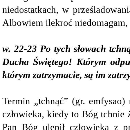
niedostatkach, w prześladowan
Albowiem ilekroć niedomagam, 
w. 22-23 Po tych słowach tchną
Ducha Świętego! Którym odpuś
którym zatrzymacie, są im zatrz
Termin „tchnąć” (gr. emfysao)
człowieka, kiedy to Bóg tchnie 
Pan Bóg ulepił człowieka z p