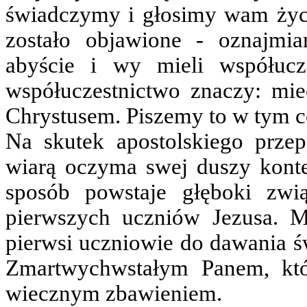
świadczymy i głosimy wam życi
zostało objawione - oznajmia
abyście i wy mieli współuc
współuczestnictwo znaczy: mi
Chrystusem. Piszemy to w tym ce
Na skutek apostolskiego prze
wiarą oczyma swej duszy kont
sposób powstaje głęboki zw
pierwszych uczniów Jezusa. M
pierwsi uczniowie do dawania św
Zmartwychwstałym Panem, któ
wiecznym zbawieniem.