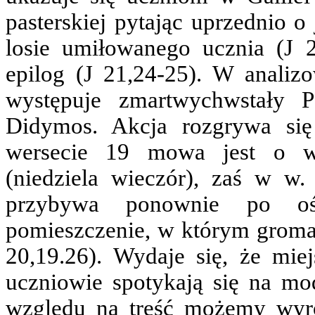
pasterskiej pytając uprzednio o
losie umiłowanego ucznia (J 2
epilog (J 21,24-25). W analiz
występuje zmartwychwstały 
Didymos. Akcja rozgrywa si
wersecie 19 mowa jest o wi
(niedziela wieczór), zaś w w.
przybywa ponownie po ośm
pomieszczenie, w którym gromad
20,19.26). Wydaje się, że mie
uczniowie spotykają się na modl
względu na treść możemy wyróż