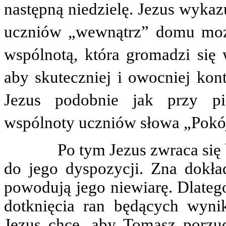
następną niedzielę. Jezus wykaz
uczniów „wewnątrz” domu moż
wspólnotą, która gromadzi się
aby skuteczniej i owocniej kon
Jezus podobnie jak przy p
wspólnoty uczniów słowa „Po
Po tym Jezus zwraca się bez
do jego dyspozycji. Zna dokład
powodują jego niewiarę. Dlatego
dotknięcia ran będących wyni
Jezus chce, aby Tomasz porzuc