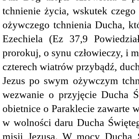
tchnienie życia, wskutek czego 
ożywczego tchnienia Ducha, kt
Ezechiela (Ez 37,9 Powiedzi
prorokuj, o synu człowieczy, i
czterech wiatrów przybądź, duchu
Jezus po swym ożywczym tchni
wezwanie o przyjęcie Ducha Ś
obietnice o Paraklecie zawarte 
w wolności daru Ducha Święte
misji Jezusa. W mocy Ducha 