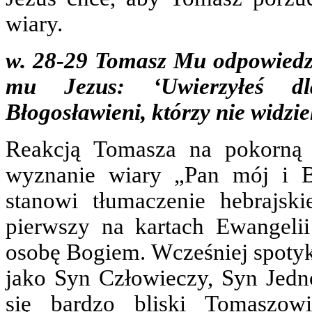
wiary.
w. 28-29 Tomasz Mu odpowiedzi
mu Jezus: ‘Uwierzyłeś dl
Błogosławieni, którzy nie widziel
Reakcją Tomasza na pokorną i
wyznanie wiary „Pan mój i B
stanowi tłumaczenie hebrajs
pierwszy na kartach Ewangelii
osobę Bogiem. Wcześniej spotyk
jako Syn Człowieczy, Syn Jedno
się bardzo bliski Tomaszow