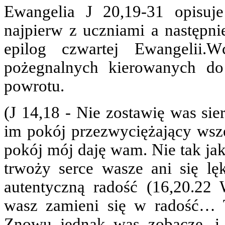
Ewangelia J 20,19-31 opisuj
najpierw z uczniami a następn
epilog czwartej Ewangelii
pożegnalnych kierowanych do
powrotu.
(J 14,18 - Nie zostawię was sie
im pokój przezwyciężający wsz
pokój mój daję wam. Nie tak jak
trwoży serce wasze ani się lę
autentyczną radość (16,20.22 
wasz zamieni się w radość… T
Znowu jednak was zobaczę, i r