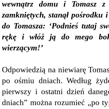
wewnątrz domu i Tomasz z n
zamkniętych, stanął pośrodku i
do Tomasza: ‘Podnieś tutaj sw
rękę i włóż ją do mego bok
wierzącym!’
Odpowiedzią na niewiarę Tomasz
po ośmiu dniach. Według żydo
pierwszy i ostatni dzień dane
dniach” można rozumieć „po tyg