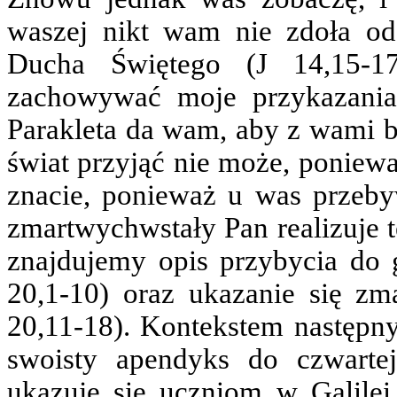
waszej nikt wam nie zdoła od
Ducha Świętego (J 14,15-17
zachowywać moje przykazania.
Parakleta da wam, aby z wami b
świat przyjąć nie może, poniewa
znacie, ponieważ u was przeby
zmartwychwstały Pan realizuje 
znajdujemy opis przybycia do 
20,1-10) oraz ukazanie się zm
20,11-18). Kontekstem następnym
swoisty apendyks do czwarte
ukazuje się uczniom w Galilei 