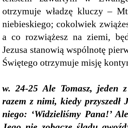
otrzymuje władzę kluczy – Mt
niebieskiego; cokolwiek zwiążes
a co rozwiążesz na ziemi, bę
Jezusa stanowią wspólnotę pier
Świętego otrzymuje misję konty
w. 24-25 Ale Tomasz, jeden 
razem z nimi, kiedy przyszedł 
niego: ‘Widzieliśmy Pana!’ Ale
Jego nie zobaczę śladu gwoźd