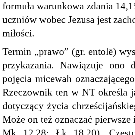
formuła warunkowa zdania 14,1
uczniów wobec Jezusa jest zacho
miłości.
Termin „prawo” (gr.
entolē
) wy
przykazania. Nawiązuje ono do
pojęcia
micewah
oznaczającego 
Rzeczownik ten w NT określa j
dotyczący życia chrześcijańskie
Może on też oznaczać pierwsze 
Mk 12,28; Łk 18,20). Częst