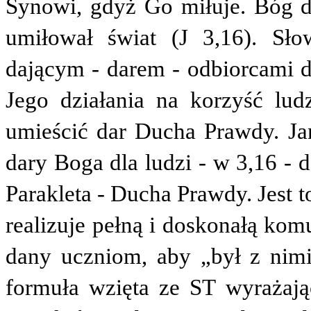
Synowi, gdyż Go miłuje. Bóg d
umiłował świat (J 3,16). Sło
dającym - darem - odbiorcami d
Jego działania na korzyść lud
umieścić dar Ducha Prawdy. Ja
dary Boga dla ludzi - w 3,16 - 
Parakleta - Ducha Prawdy. Jest 
realizuje pełną i doskonałą kom
dany uczniom, aby „był z nim
formuła wzięta ze ST wyrażaj