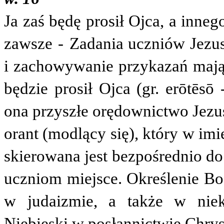
Ja zaś będę prosił Ojca, a inne
zawsze
-
Zadania uczniów Jezusa
i zachowywanie przykazań mają
będzie prosił Ojca (gr.
erōtēsō
ona przyszłe orędownictwo Jezus
orant (modlący się), który w im
skierowana jest bezpośrednio do
uczniom miejsce. Określenie Bo
w judaizmie, a także w niekt
Niebieski w posłannictwie Chrys