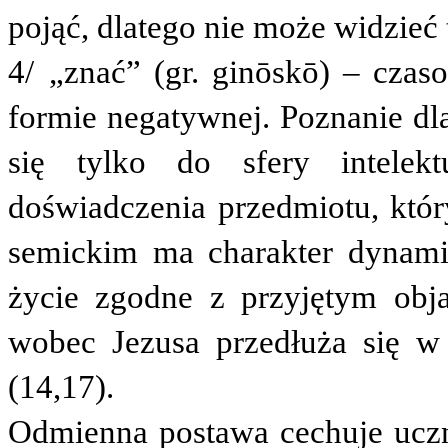
pojąć, dlatego nie może widzieć 
4/
„znać” (gr.
ginōskō
) – czas
formie negatywnej. Poznanie dl
się tylko do sfery intelekt
doświadczenia przedmiotu, któr
semickim ma charakter dynamic
życie zgodne z przyjętym ob
wobec Jezusa przedłuża się w
(14,17).
Odmienna postawa cechuje ucz