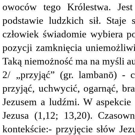
owoców tego Królestwa. Jest
podstawie ludzkich sił. Staje
człowiek świadomie wybiera p
pozycji zamknięcia uniemożliw
Taką niemożność ma na myśli aut
2/
„przyjąć” (gr.
lambanō
) - 
przyjąć, uchwycić, ogarnąć, b
Jezusem a ludźmi. W aspekcie
Jezusa (1,12; 13,20). Czaso
kontekście:
- przyjęcie słów Jez