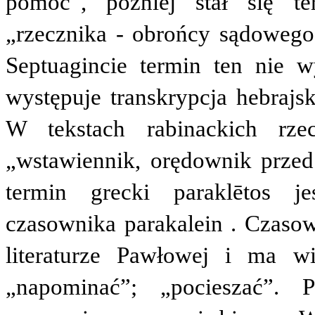
pomoc”, później stał się t
„rzecznika - obrońcy sądowego
Septuagincie termin ten nie wy
występuje transkrypcja hebrajs
W tekstach rabinackich rze
„wstawiennik, orędownik prze
termin grecki
paraklētos
jes
czasownika
parakalein
. Czasow
literaturze Pawłowej i ma 
„napominać”; „pocieszać”. 