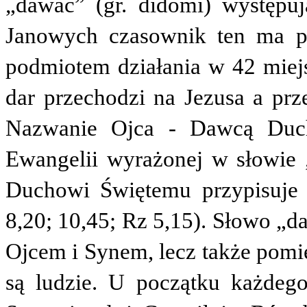
„dawać” (gr.
didōmi
) występu
Janowych
czasownik ten ma pr
podmiotem działania w 42 miej
dar przechodzi na Jezusa a prze
Nazwanie Ojca - Dawcą Duch
Ewangelii wyrażonej w słowie 
Duchowi Świętemu przypisuje 
8,20; 10,45; Rz 5,15)
. Słowo „d
Ojcem i Synem, lecz także pomi
są ludzie. U początku każdego