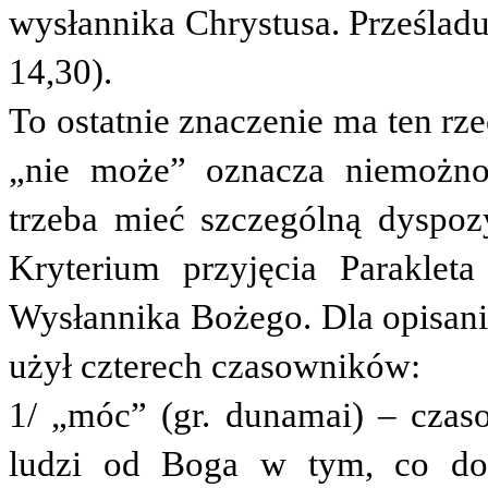
wysłannika Chrystusa. Prześladu
14,30).
To ostatnie znaczenie ma ten r
„nie może” oznacza niemożnoś
trzeba mieć szczególną dyspoz
Kryterium przyjęcia Paraklet
Wysłannika Bożego.
Dla opisan
użył czterech czasowników:
1/ „móc” (gr.
dunamai
) – czas
ludzi od Boga w tym, co dot