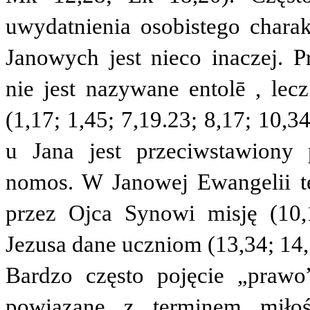
uwydatnienia osobistego chara
Janowych jest nieco inaczej.
nie jest nazywane
entolē
, lecz
(1,17; 1,45; 7,19.23; 8,17; 10,3
u Jana jest przeciwstawiony
nomos
. W Janowej Ewangelii 
przez Ojca Synowi misję (10,1
Jezusa dane uczniom (13,34; 14,
Bardzo często pojęcie „prawo
powiązane z terminem miłość