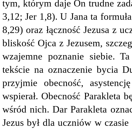
tym, którym daje On trudne zad
3,12; Jer 1,8). U Jana ta formu
8,29) oraz łączność Jezusa z uc
bliskość Ojca z Jezusem, szczeg
wzajemne poznanie siebie. T
tekście na oznaczenie bycia D
przyjmie obecność, asystencj
wspierał. Obecność Parakleta b
wśród nich. Dar Parakleta ozna
Jezus był dla uczniów w czasie