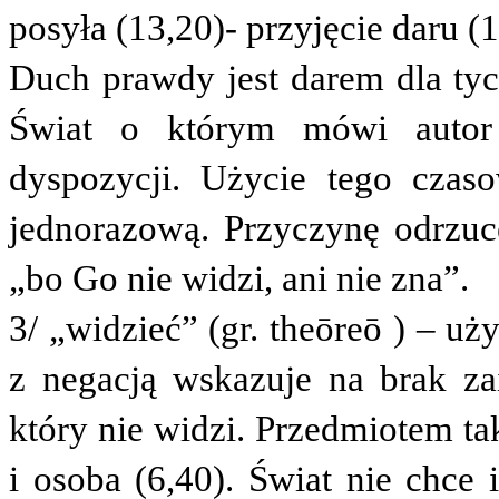
posyła (13,20)
- przyjęcie daru (
Duch prawdy jest darem dla tyc
Świat o którym mówi autor 
dyspozycji. Użycie tego czas
jednorazową. Przyczynę odrzuce
„bo Go nie widzi, ani nie zna”.
3/ „widzieć” (gr
. theōreō
) – uży
z negacją wskazuje na brak zai
który nie widzi. Przedmiotem ta
i osoba (6,40). Świat nie chce 