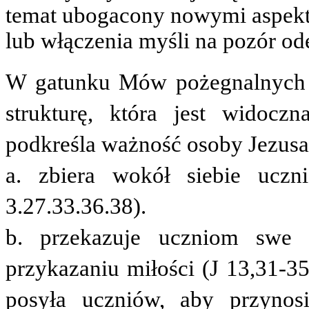
temat ubogacony nowymi aspekta
lub włączenia myśli na pozór o
W gatunku
Mów pożegnalnych
strukturę, która jest widocz
podkreśla ważność osoby Jezusa
a. zbiera wokół siebie uczn
3.27.33.36.38).
b. przekazuje uczniom swe 
przykazaniu miłości (J 13,31-35
posyła uczniów, aby przynos