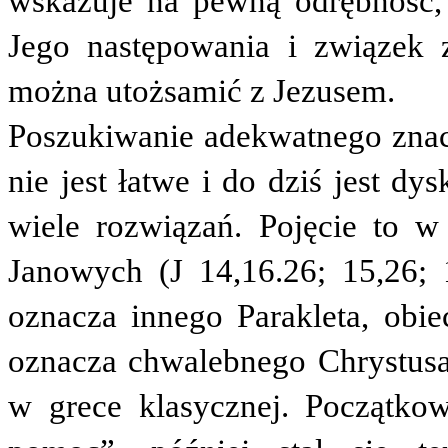
wskazuje na pewną odrębność, 
Jego następowania i związek 
można utożsamić z Jezusem.
Poszukiwanie adekwatnego znacz
nie jest łatwe i do dziś jest dy
wiele rozwiązań. Pojęcie to 
Janowych (J 14,16.26; 15,26; 
oznacza innego Parakleta, obi
oznacza chwalebnego Chrystusa
w grece klasycznej. Początko