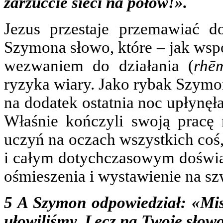
zarzućcie sieci na połów!».
Jezus przestaje przemawiać d
Szymona słowo, które – jak wspo
wezwaniem do działania (
rhē
ryzyka wiary. Jako rybak Szymon
na dodatek ostatnia noc upłynęła
Właśnie kończyli swoją pracę 
uczyń na oczach wszystkich coś,
i całym dotychczasowym doświa
ośmieszenia i wystawienie na sz
5 A
Szymon odpowiedział: «Mist
ułowiliśmy. Lecz na Twoje słowo