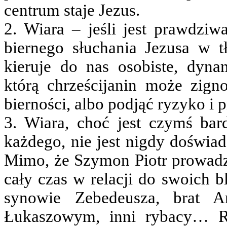
centrum staje Jezus.
2. Wiara – jeśli jest prawdziw
biernego słuchania Jezusa w
kieruje do nas osobiste, dyn
którą chrześcijanin może zign
bierności, albo podjąć ryzyko i 
3. Wiara, choć jest czymś bar
każdego, nie jest nigdy doświ
Mimo, że Szymon Piotr prowadzi
cały czas w relacji do swoich b
synowie Zebedeusza, brat A
Łukaszowym, inni rybacy… Ra