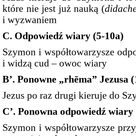
które nie jest już nauką (
didach
i wyzwaniem
C. Odpowiedź wiary (5-10a)
Szymon i współtowarzysze odp
i widzą cud – owoc wiary
B’. Ponowne „rhēma” Jezusa (
Jezus po raz drugi kieruje do Sz
C’. Ponowna odpowiedź wiary 
Szymon i współtowarzysze przyjm