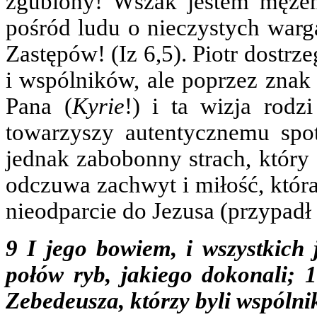
zgubiony! Wszak jestem męże
pośród ludu o nieczystych warg
Zastępów! (Iz 6,5). Piotr dostrze
i wspólników, ale poprzez znak 
Pana (
Kyrie
!) i ta wizja rodz
towarzyszy autentycznemu spo
jednak zabobonny strach, który 
odczuwa zachwyt i miłość, któr
nieodparcie do Jezusa (przypadł 
9 I jego bowiem, i wszystkich
połów ryb, jakiego dokonali; 
Zebedeusza, którzy byli wspóln