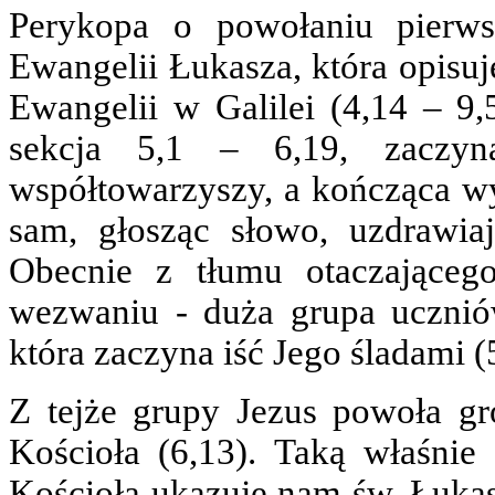
Perykopa o powołaniu pierws
Ewangelii Łukasza, która opisuj
Ewangelii w Galilei (4,14 – 9,
sekcja 5,1 – 6,19, zaczyn
współtowarzyszy, a kończąca w
sam, głosząc słowo, uzdrawiaj
Obecnie z tłumu otaczająceg
wezwaniu ‑ duża grupa uczniów
która zaczyna iść Jego śladami (
Z tejże grupy Jezus powoła g
Kościoła (6,13). Taką właśnie 
Kościoła ukazuje nam św. Łukas