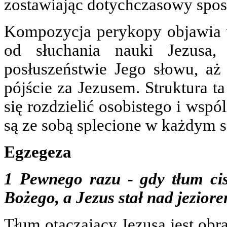
zostawiając dotychczasowy spos
Kompozycja perykopy objawia 
od słuchania nauki Jezusa,
posłuszeństwie Jego słowu, aż
pójście za Jezusem. Struktura t
się rozdzielić osobistego i wsp
są ze sobą splecione w każdym 
Egzegeza
1 Pewnego razu - gdy tłum cis
Bożego, a Jezus stał nad jezio
Tłum otaczający Jezusa jest obr