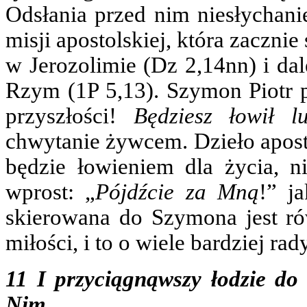
Odsłania przed nim niesłychani
misji apostolskiej, która zacznie
w Jerozolimie (Dz 2,14nn) i dal
Rzym (1P 5,13). Szymon Piotr 
przyszłości!
Będziesz łowił lud
chwytanie żywcem. Dzieło aposto
będzie łowieniem dla życia, n
wprost: „
Pójdźcie za Mną
!” j
skierowana do Szymona jest 
miłości, i to o wiele bardziej ra
11 I przyciągnąwszy łodzie do b
Nim.