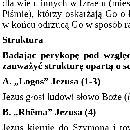
dla wielu innych w Izraelu (mie
Piśmie), którzy oskarżają Go o
w końcu odrzucą Go w sposób r
Struktura
Badając perykopę pod wzglę
zauważyć strukturę opartą o s
A. „Logos” Jezusa (1-3)
Jezus głosi ludowi słowo Boże (
B. „Rhēma” Jezusa (4)
Jezus kieruje do Szymona i to