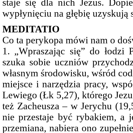
staje się dla nich Jezus. Do
wypłynięciu na głębię uzyskują 
MEDITATIO
Co ta perykopa mówi nam o doś
1. „Wpraszając się” do łodzi 
szuka sobie uczniów przychod
własnym środowisku, wśród codz
miejsce i narzędzia pracy, wsp
Lewiego (Łk 5,27), którego Jez
też Zacheusza – w Jerychu (19,
nie przestaje być rybakiem, a 
przemiana, nabiera ono zupełni