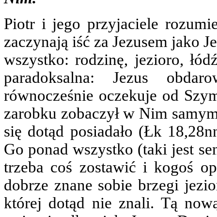
Piotr i jego przyjaciele rozumi
zaczynają iść za Jezusem jako Je
wszystko: rodzinę, jezioro, łód
paradoksalna: Jezus obdar
równocześnie oczekuje od Szym
zarobku zobaczył w Nim samym D
się dotąd posiadało (Łk 18,28n
Go ponad wszystko (taki jest s
trzeba coś zostawić i kogoś op
dobrze znane sobie brzegi jezio
której dotąd nie znali. Tą no