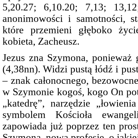
5,20.27; 6,10.20; 7,13; 13
anonimowości i samotności, st
które przemieni głęboko życi
kobieta, Zacheusz.
Jezus zna Szymona, ponieważ 
(4,38nn). Widzi pustą łódź i pu
– znak całonocnego, bezowocne
w Szymonie kogoś, kogo On pot
„katedrę”, narzędzie „łowienia
symbolem Kościoła ewangeli
zapowiada już poprzez ten prost
Szymona, nową profesję, o jakiej