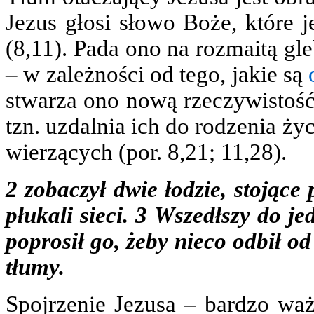
Jezus głosi słowo Boże, które j
(8,11). Pada ono na rozmaitą gl
– w zależności od tego, jakie są
stwarza ono nową rzeczywistość:
tzn. uzdalnia ich do rodzenia ż
wierzących (por. 8,21; 11,28).
2 zobaczył dwie łodzie, stojące 
płukali sieci. 3 Wszedłszy do j
poprosił go, żeby nieco odbił od
tłumy.
Spojrzenie Jezusa – bardzo waż