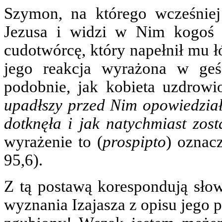
Szymon, na którego wcześniej 
Jezusa i widzi w Nim kogoś n
cudotwórcę, który napełnił mu 
jego reakcja wyrażona w geś
podobnie, jak kobieta uzdrow
upadłszy przed Nim opowiedział
dotknęła i jak natychmiast zost
wyrażenie to (
prospipto
) oznac
95,6).
Z tą postawą korespondują sło
wyznania Izajasza z opisu jego 