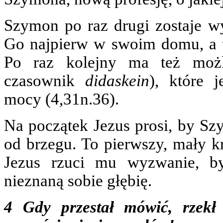
Szymon po raz drugi zostaje w
Go najpierw w swoim domu, a t
Po raz kolejny ma też możl
czasownik
didaskein
), które 
mocy (4,31n.36).
Na początek Jezus prosi, by Sz
od brzegu. To pierwszy, mały k
Jezus rzuci mu wyzwanie, b
nieznaną sobie głębię.
4 Gdy przestał mówić, rzek