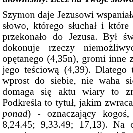
Szymon daje Jezusowi wspaniałą
słowo, którego słuchał i które
przekonało do Jezusa. Był ś
dokonuje rzeczy niemożliw
opętanego (4,35n), gromi inne z
jego teściową (4,39). Dlatego 
wprost do siebie, nie waha s
domaga się aktu wiary to z
Podkreśla to tytuł, jakim zwrac
ponad
) ‑ oznaczający kogoś,
8,24.45; 9,33.49; 17,13). Na 