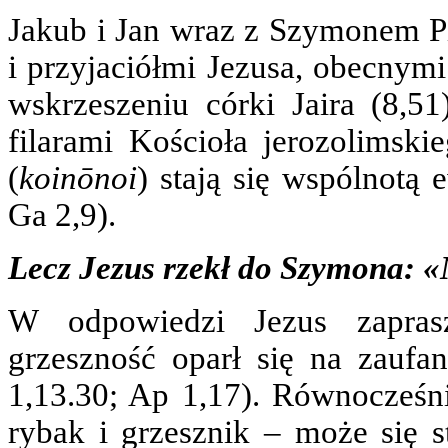
Jakub i Jan wraz z Szymonem Pi
i przyjaciółmi Jezusa, obecnymi
wskrzeszeniu córki Jaira (8,5
filarami Kościoła jerozolimski
(
koinōnoi
) stają się wspólnotą 
Ga 2,9).
Lecz Jezus rzekł do Szymona: «Ni
W odpowiedzi Jezus zapras
grzeszność oparł się na zaufan
1,13.30; Ap 1,17). Równocześn
rybak i grzesznik – może się s