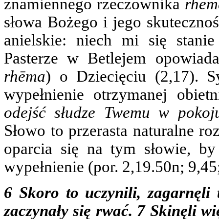
znamiennego rzeczownika
rhēm
słowa Bożego i jego skuteczno
anielskie: niech mi się stan
Pasterze w Betlejem opowiada
rhēma
) o Dziecięciu (2,17). 
wypełnienie otrzymanej obie
odejść słudze Twemu w pokoj
Słowo to przerasta naturalne ro
oparcia się na tym słowie, b
wypełnienie (por. 2,19.50n; 9,45;
6 Skoro to uczynili, zagarnęli 
zaczynały się rwać. 7 Skinęli w