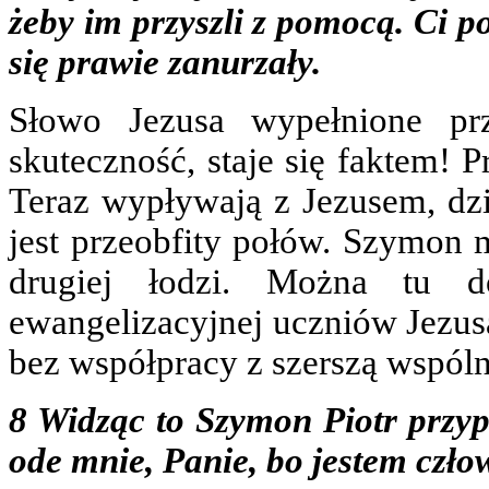
żeby im przyszli z pomocą. Ci pod
się prawie zanurzały.
Słowo Jezusa wypełnione pr
skuteczność, staje się faktem! P
Teraz wypływają z Jezusem, dz
jest przeobfity połów. Szymo
drugiej łodzi. Można tu do
ewangelizacyjnej uczniów Jezusa
bez współpracy z szerszą wspóln
8 Widząc to Szymon Piotr przyp
ode mnie, Panie, bo jestem czło