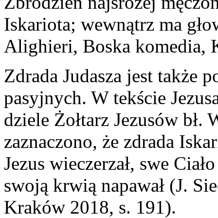
Zbrodzień najsrożej męczony
Iskariota; wewnątrz ma gło
Alighieri, Boska komedia, 
Zdrada Judasza jest także p
pasyjnych. W tekście Jezusa
dziele Żołtarz Jezusów bł.
zaznaczono, że zdrada Iskar
Jezus wieczerzał, swe Ciało
swoją krwią napawał (J. Sie
Kraków 2018, s. 191).