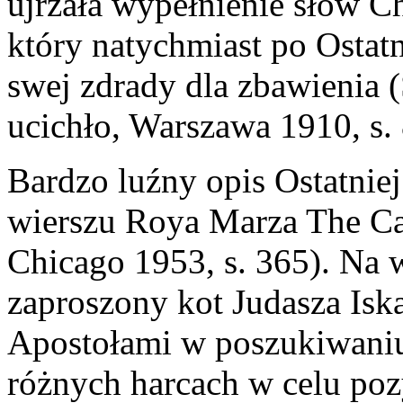
ujrzała wypełnienie słów Ch
który natychmiast po Ostat
swej zdrady dla zbawienia 
ucichło, Warszawa 1910, s. 
Bardzo luźny opis Ostatniej
wierszu Roya Marza The Cat
Chicago 1953, s. 365). Na 
zaproszony kot Judasza Iska
Apostołami w poszukiwaniu
różnych harcach w celu po