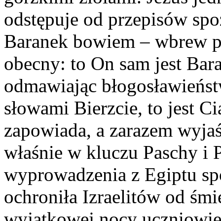
odstępuje od przepisów spo
Baranek bowiem – wbrew poz
obecny: to On sam jest Bara
odmawiając błogosławieństw
słowami Bierzcie, to jest Ci
zapowiada, a zarazem wyjaś
właśnie w kluczu Paschy i 
wyprowadzenia z Egiptu sp
ochroniła Izraelitów od śmie
wyjątkowej nocy uczniowi