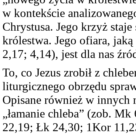
w kontekście analizowaneg
Chrystusa. Jego krzyż staje
królestwa. Jego ofiara, jaką
2,17; 4,14), jest dla nas ź
To, co Jezus zrobił z chlebe
liturgicznego obrzędu spra
Opisane również w innych
„łamanie chleba” (zob. Mk 
22,19; Łk 24,30; 1Kor 11,2