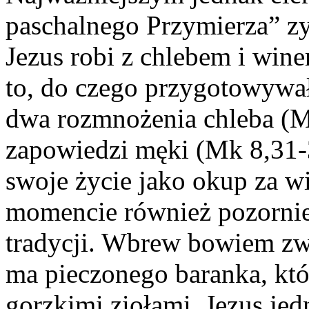
paschalnego Przymierza” zys
Jezus robi z chlebem i win
to, do czego przygotowywał
dwa rozmnożenia chleba (Mk
zapowiedzi męki (Mk 8,31-3
swoje życie jako okup za w
momencie również pozornie
tradycji. Wbrew bowiem zwy
ma pieczonego baranka, kt
gorzkimi ziołami. Jezus jed