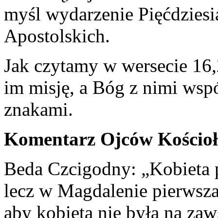
myśl wydarzenie Pięćdziesi
Apostolskich.
Jak czytamy w wersecie 16,
im misję, a Bóg z nimi wspó
znakami.
Komentarz Ojców Kościo
Beda Czcigodny: „Kobieta p
lecz w Magdalenie pierwsz
aby kobieta nie była na za