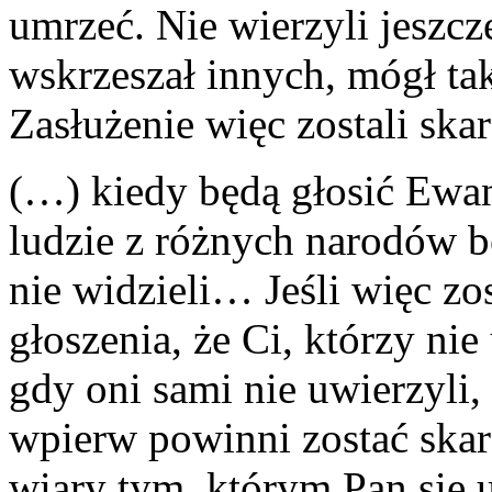
umrzeć. Nie wierzyli jeszcz
wskrzeszał innych, mógł ta
Zasłużenie więc zostali skar
(…) kiedy będą głosić Ewa
ludzie z różnych narodów b
nie widzieli… Jeśli więc zo
głoszenia, że Ci, którzy ni
gdy oni sami nie uwierzyli,
wpierw powinni zostać skar
wiary tym, którym Pan się u