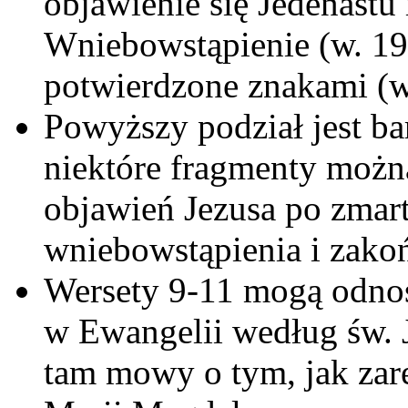
objawienie się Jedenastu 
Wniebowstąpienie (w. 19
potwierdzone znakami (w
Powyższy podział jest b
niektóre fragmenty można
objawień Jezusa po zmar
wniebowstąpienia i zakoń
Wersety 9-11 mogą odnos
w Ewangelii według św. J
tam mowy o tym, jak zar