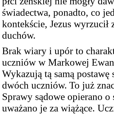
płci żeńskiej nie mogły da
świadectwa, ponadto, co je
kontekście, Jezus wyrzucił 
duchów.
Brak wiary i upór to chara
uczniów w Markowej Ewange
Wykazują tą samą postawę 
dwóch uczniów. To już zna
Sprawy sądowe opierano o
uważano je za wiążące. Ucz