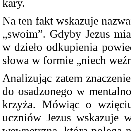
kary.
Na ten fakt wskazuje nazwa
„swoim”. Gdyby Jezus miał
w dzieło odkupienia powie
słowa w formie „niech weź
Analizując zatem znaczenie
do osadzonego w mentalnoś
krzyża. Mówiąc o wzięci
uczniów Jezus wskazuje w
wewnętrzną, która polega n