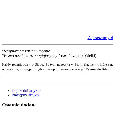
Zapraszamy do
"
Scriptura crescit cum legente
"
"
Pismo rośnie wraz z czytającym je
" (św. Grzegorz Wielki)
Każdy rozmiłowany w Słowie Bożym napotyka w Biblii fragmenty, które spra
odpowiedzi
, a następnie będzie ona opublikowana w sekcji
"Pytania do Biblii"
.
Poprzedni artykuł
Następny artykuł
Ostatnio
dodane