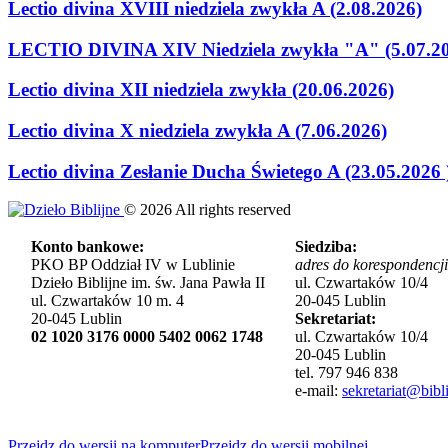
Lectio divina XVIII niedziela zwykła A (2.08.2026)
LECTIO DIVINA XIV Niedziela zwykła "A" (5.07.2
Lectio divina XII niedziela zwykła (20.06.2026)
Lectio divina X niedziela zwykła A (7.06.2026)
Lectio divina Zesłanie Ducha Świetego A (23.05.2026 
©
2026
All rights reserved
Konto bankowe:
Siedziba:
PKO BP Oddział IV w Lublinie
adres do korespondencji
Dzieło Biblijne im. św. Jana Pawła II
ul. Czwartaków 10/4
ul. Czwartaków 10 m. 4
20-045 Lublin
20-045 Lublin
Sekretariat:
02 1020 3176 0000 5402 0062 1748
ul. Czwartaków 10/4
20-045 Lublin
tel. 797 946 838
e-mail:
sekretariat@bibli
Przejdz do wersji na komputer
Przejdz do wersji mobilnej