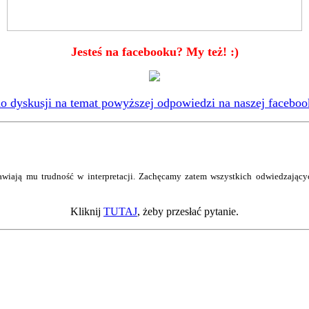
Jesteś na facebooku? My też! :)
 dyskusji na temat powyższej odpowiedzi na naszej faceboo
wiają mu trudność w interpretacji. Zachęcamy zatem wszystkich odwiedzający
Kliknij
TUTAJ
, żeby przesłać pytanie.