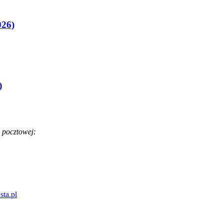
026)
)
 pocztowej:
sta.pl