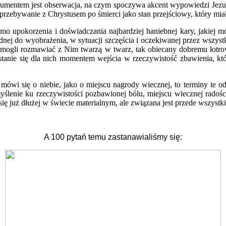
rgumentem jest obserwacja, na czym spoczywa akcent wypowiedzi Jezus
 przebywanie z Chrystusem po śmierci jako stan przejściowy, który mia
mo upokorzenia i doświadczania najbardziej haniebnej kary, jakiej m
 trudnej do wyobrażenia, w sytuacji szczęścia i oczekiwanej przez wszy
 i mogli rozmawiać z Nim twarzą w twarz, tak obiecany dobremu łotrow
tanie się dla nich momentem wejścia w rzeczywistość zbawienia, któ
mówi się o niebie, jako o miejscu nagrody wiecznej, to terminy te o
myślenie ku rzeczywistości pozbawionej bólu, miejscu wiecznej radości
się już dłużej w świecie materialnym, ale związana jest przede wszyst
A 100 pytań temu zastanawialiśmy się: