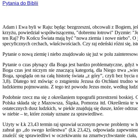
Pytania do Biblii
Adam i Ewa byli w Raju: będąc bezgrzeszni, obcowali z Bogiem, jeśl
krzyżu, powiedział współwiszącemu, "dobremu łotrowi" Dyzmie: "Jeszc
ten Raj? Po Końcu Świata mają być "nowa ziemia i nowe niebo". O j
specyficznych cechach, właściwościach. Czy raj edeński różni się, is
Pytanie o nową ziemię i niebo znajdowało się już w polu zainteres
Pytanie o czas płynący dla Boga jest bardzo problematyczne, gdyż 
Boga czas jest niczym nie znaczącą kategorią, dla Niego trwa „wiec
Boga, spogląda on na całą historię świata „z góry”, czyli bez byci
3,8). Dlatego też mówiąc o zstąpieniu Jezusa do Otchłani trudno w
ludzkiemu pojmowaniu. Z tego też powodu Jezus może, według ludzki
Podobnie rzecz ma się z określaniem topografii przestrzeni boskiej. 
Polska składa się z Mazowsza, Śląska, Pomorza itd. Określenia te 
ostatecznych dusz ludzkich, w piekle znajdują się dusze, które od
w niebie – te, które zostały uznane za sprawiedliwe.
Użyty w Łk 23,43 termin raj sprawiał uczonym pewne problemy w hist
zabrał go „do swego królestwa” (Łk 23,42), odpowiada zapewnieni
znaleźć się sprawiedliwi w oczekiwaniu na zmartwychwstanie ciała, 