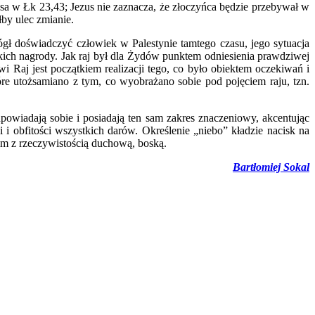
a w Łk 23,43; Jezus nie zaznacza, że złoczyńca będzie przebywał w
łby ulec zmianie.
ógł doświadczyć człowiek w Palestynie tamtego czasu, jego sytuacja
stkich nagrody. Jak raj był dla Żydów punktem odniesienia prawdziwej
i Raj jest początkiem realizacji tego, co było obiektem oczekiwań i
re utożsamiano z tym, co wyobrażano sobie pod pojęciem raju, tzn.
dpowiadają sobie i posiadają ten sam zakres znaczeniowy, akcentując
 i obfitości wszystkich darów. Określenie „niebo” kładzie nacisk na
kim z rzeczywistością duchową, boską.
Bartłomiej Sokal