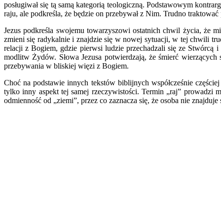
posługiwał się tą samą kategorią teologiczną. Podstawowym kontra
raju, ale podkreśla, że będzie on przebywał z Nim. Trudno traktować
Jezus podkreśla swojemu towarzyszowi ostatnich chwil życia, że mi
zmieni się radykalnie i znajdzie się w nowej sytuacji, w tej chwili
relacji z Bogiem, gdzie pierwsi ludzie przechadzali się ze Stwórcą
modlitw Żydów. Słowa Jezusa potwierdzają, że śmierć wierzących s
przebywania w bliskiej więzi z Bogiem.
Choć na podstawie innych tekstów biblijnych współcześnie częściej 
tylko inny aspekt tej samej rzeczywistości. Termin „raj” prowadzi 
odmienność od „ziemi”, przez co zaznacza się, że osoba nie znajduje 