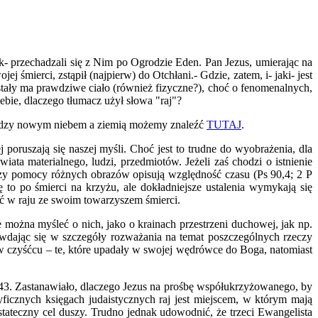
k- przechadzali się z Nim po Ogrodzie Eden. Pan Jezus, umierając na
mierci, zstąpił (najpierw) do Otchłani.- Gdzie, zatem, i- jaki- jest
tały ma prawdziwe ciało (również fizyczne?), choć o fenomenalnych,
ebie, dlaczego tłumacz użył słowa "raj"?
 między nowym niebem a ziemią możemy znaleźć
TUTAJ
.
oruszają się naszej myśli. Choć jest to trudne do wyobrażenia, dla
ata materialnego, ludzi, przedmiotów. Jeżeli zaś chodzi o istnienie
 przy pomocy różnych obrazów opisują względność czasu (Ps 90,4; 2 P
 to po śmierci na krzyżu, ale dokładniejsze ustalenia wymykają się
ć w raju ze swoim towarzyszem śmierci.
ie można myśleć o nich, jako o krainach przestrzeni duchowej, jak np.
e wdając się w szczegóły rozważania na temat poszczególnych rzeczy
w czyśćcu – te, które upadały w swojej wędrówce do Boga, natomiast
3-43. Zastanawiało, dlaczego Jezus na prośbę współukrzyżowanego, by
icznych księgach judaistycznych raj jest miejscem, w którym mają
stateczny cel duszy. Trudno jednak udowodnić, że trzeci Ewangelista