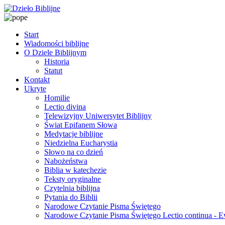
Start
Wiadomości biblijne
O Dziele Biblijnym
Historia
Statut
Kontakt
Ukryte
Homilie
Lectio divina
Telewizyjny Uniwersytet Biblijny
Świat Epifanem Słowa
Medytacje biblijne
Niedzielna Eucharystia
Słowo na co dzień
Nabożeństwa
Biblia w katechezie
Teksty oryginalne
Czytelnia biblijna
Pytania do Biblii
Narodowe Czytanie Pisma Świętego
Narodowe Czytanie Pisma Świętego Lectio continua - 