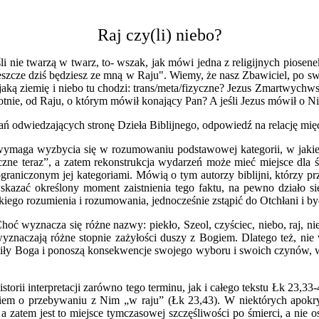
Raj czy(li) niebo?
i nie twarzą w twarz, to- wszak, jak mówi jedna z religijnych piosene
ze dziś będziesz ze mną w Raju". Wiemy, że nasz Zbawiciel, po swojej ś
aką ziemię i niebo tu chodzi: trans/meta/fizyczne? Jezus Zmartwychws
totnie, od Raju, o którym mówił konający Pan? A jeśli Jezus mówił o Ni
owań odwiedzających stronę Dzieła Biblijnego, odpowiedź na relację
wymaga wyzbycia się w rozumowaniu podstawowej kategorii, w jakiej p
zne teraz”, a zatem rekonstrukcja wydarzeń może mieć miejsce dla świ
a ograniczonym jej kategoriami. Mówią o tym autorzy biblijni, którzy
skazać określony moment zaistnienia tego faktu, na pewno działo się
ego rozumienia i rozumowania, jednocześnie zstąpić do Otchłani i by
Choć wyznacza się różne nazwy: piekło, Szeol, czyściec, niebo, raj, n
wyznaczają różne stopnie zażyłości duszy z Bogiem. Dlatego też, ni
rzuciły Boga i ponoszą konsekwencje swojego wyboru i swoich czynów, 
orii interpretacji zarówno tego terminu, jak i całego tekstu Łk 23,3
em o przebywaniu z Nim „w raju” (Łk 23,43). W niektórych apokryf
a zatem jest to miejsce tymczasowej szczęśliwości po śmierci, a nie o