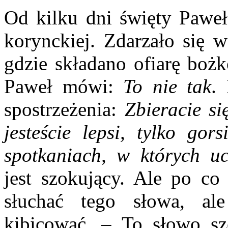
Od kilku dni święty Paweł
korynckiej. Zdarzało się w
gdzie składano ofiarę bożk
Paweł mówi:
To nie tak
.
spostrzeżenia:
Zbieracie si
jesteście lepsi, tylko gor
spotkaniach, w których ucz
jest szokujący. Ale po 
słuchać tego słowa, a
kibicować. – To słowo sz