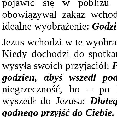
pojawić się w pobliżu
obowiązywał zakaz wchod
idealne wyobrażenie:
Godzi
Jezus wchodzi w te wyobraż
Kiedy dochodzi do spotka
wysyła swoich przyjaciół:
P
godzien, abyś wszedł p
niegrzeczność, bo – po 
wyszedł do Jezusa:
Dlate
godnego przyjść do Ciebie.