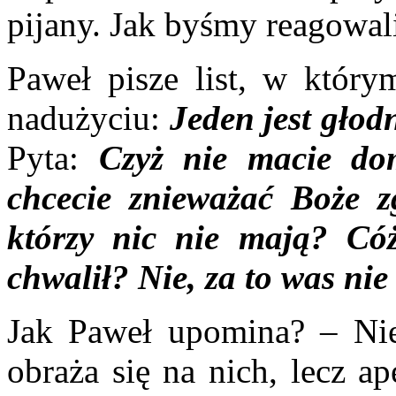
pijany. Jak byśmy reagowal
Paweł pisze list, w któr
nadużyciu:
Jeden jest głod
Pyta:
Czyż nie macie dom
chcecie znieważać Boże z
którzy nic nie mają? C
chwalił? Nie, za to was nie
Jak Paweł upomina? – Nie 
obraża się na nich, lecz ap