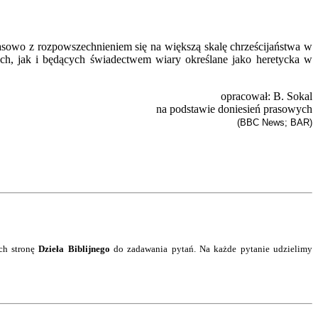
czasowo z rozpowszechnieniem się na większą skalę chrześcijaństwa w
ych, jak i będących świadectwem wiary określane jako heretycka w
opracował: B. Sokal
na podstawie doniesień prasowych
(BBC News; BAR)
ch stronę
Dzieła Biblijnego
do zadawania pytań.
Na każde pytanie
udzielimy