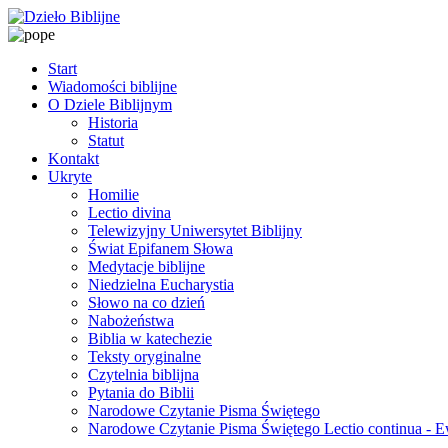
Start
Wiadomości biblijne
O Dziele Biblijnym
Historia
Statut
Kontakt
Ukryte
Homilie
Lectio divina
Telewizyjny Uniwersytet Biblijny
Świat Epifanem Słowa
Medytacje biblijne
Niedzielna Eucharystia
Słowo na co dzień
Nabożeństwa
Biblia w katechezie
Teksty oryginalne
Czytelnia biblijna
Pytania do Biblii
Narodowe Czytanie Pisma Świętego
Narodowe Czytanie Pisma Świętego Lectio continua - 