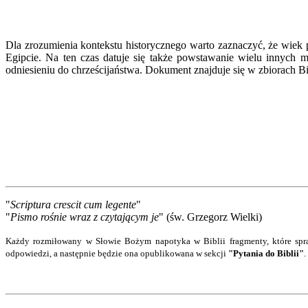
Dla zrozumienia kontekstu historycznego warto zaznaczyć, że wiek p
Egipcie. Na ten czas datuje się także powstawanie wielu innych 
odniesieniu do chrześcijaństwa. Dokument znajduje się w zbiorach Bib
"
Scriptura crescit cum legente
"
"
Pismo rośnie wraz z czytającym je
" (św. Grzegorz Wielki)
Każdy rozmiłowany w Słowie Bożym napotyka w Biblii fragmenty, które spra
odpowiedzi
, a następnie będzie ona opublikowana w sekcji
"Pytania do Biblii"
.