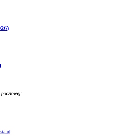
026)
)
 pocztowej:
sta.pl