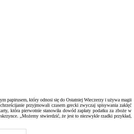
m papirusem, który odnosi się do Ostatniej Wieczerzy i używa magii
i chrześcijanie przyjmowali czasem grecki zwyczaj spisywania zaklęć
 karty, która pierwotnie stanowiła dowód zapłaty podatku za zboże w
skrzynce. „Możemy stwierdzić, że jest to niezwykle rzadki przykład,