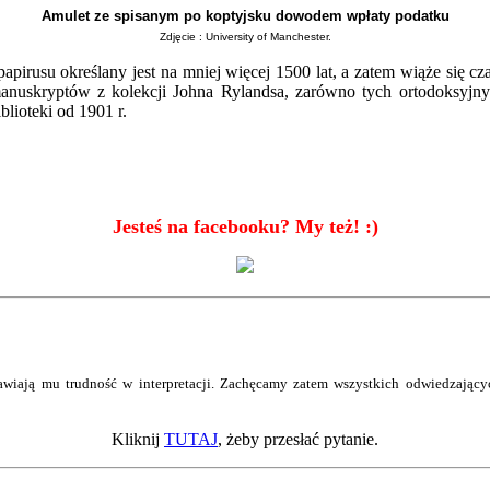
Amulet ze spisanym po koptyjsku dowodem wpłaty podatku
Zdjęcie : University of Manchester.
apirusu określany jest na mniej więcej 1500 lat, a zatem wiąże się 
manuskryptów z kolekcji Johna Rylandsa, zarówno tych ortodoksyjn
lioteki od 1901 r.
Jesteś na facebooku? My też! :)
wiają mu trudność w interpretacji. Zachęcamy zatem wszystkich odwiedzający
Kliknij
TUTAJ
, żeby przesłać pytanie.