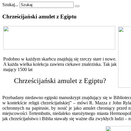
Szukaj...
Chrześcijański
amulet
z
Egiptu
Podobno w każdym skarbcu znajdują się rzeczy stare i nowe.
A każda wielka kolekcja zawiera ciekawe znaleziska. Tak jak
mający 1500 lat
Chrześcijański amulet z Egiptu?
Przebadany niedawno egipski manuskrypt znajdujący się w Bibliotec
w kontekście religii chrześcijańskiej” – mówi R. Mazza z John Ryla
ochronnych na papirusie, by nosić je jako amulet chroniący przed n
miejscowości Tertembutis, niedaleko starożytnego miasta Hermoupoli
jak chrześcijaństwo i Biblia stawały się ważne dla zwykłych ludzi – n