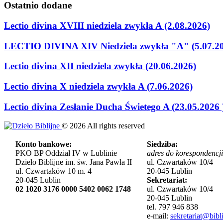
Ostatnio
dodane
Lectio divina XVIII niedziela zwykła A (2.08.2026)
LECTIO DIVINA XIV Niedziela zwykła "A" (5.07.2
Lectio divina XII niedziela zwykła (20.06.2026)
Lectio divina X niedziela zwykła A (7.06.2026)
Lectio divina Zesłanie Ducha Świetego A (23.05.2026 
©
2026
All rights reserved
Konto bankowe:
Siedziba:
PKO BP Oddział IV w Lublinie
adres do korespondencji
Dzieło Biblijne im. św. Jana Pawła II
ul. Czwartaków 10/4
ul. Czwartaków 10 m. 4
20-045 Lublin
20-045 Lublin
Sekretariat:
02 1020 3176 0000 5402 0062 1748
ul. Czwartaków 10/4
20-045 Lublin
tel. 797 946 838
e-mail:
sekretariat@bibli