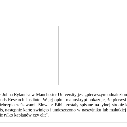
e Johna Rylandsa w Manchester University jest „pierwszym odnaleziony
nds Research Institute. W jej opinii manuskrypt pokazuje, że pierws
iebezpieczeństwami. Słowa z Biblii zostały spisane na tylnej stronie
s, następnie kartę zwinięto i umieszczono w naszyjniku lub malutkiej 
ie tylko kapłanów czy elit”.