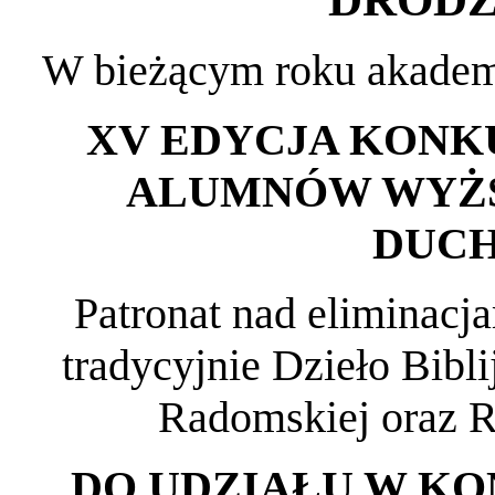
W bieżącym roku akadem
XV EDYCJA KONK
ALUMNÓW WYŻ
DUC
Patronat nad eliminac
tradycyjnie Dzieło Bibli
Radomskiej oraz 
DO UDZIAŁU W K