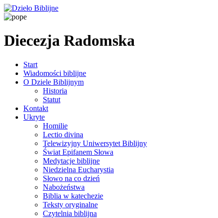
Diecezja Radomska
Start
Wiadomości biblijne
O Dziele Biblijnym
Historia
Statut
Kontakt
Ukryte
Homilie
Lectio divina
Telewizyjny Uniwersytet Biblijny
Świat Epifanem Słowa
Medytacje biblijne
Niedzielna Eucharystia
Słowo na co dzień
Nabożeństwa
Biblia w katechezie
Teksty oryginalne
Czytelnia biblijna