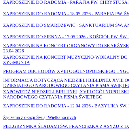
ZAPROSZENIE DO RADOMIA - PARAFIA PW. CHRYSTUSA D
ZAPROSZENIE DO RADOMIA - 18.05.2026 - PARAFIA PW.
ZAPROSZENIE DO SMARDZEWIC - SANKTUARIUM ŚW. ANNY
ZAPROSZENIE DO SIENNA - 17.05.2026 - KOŚCIÓŁ PW. Ś
ZAPROSZENIE NA KONCERT ORGANOWY DO SKARŻYSKA -
23.04.2026
ZAPROSZENIE NA KONCERT MUZYCZNO-WOKALNY DO SIENN
ZYGMUNTA
PROGRAM OBCHODÓW XVIII OGÓLNOPOLSKIEGO TYGOD
INFORMACJA DOTYCZĄCA NIEDZIELI BIBLIJNEJ, XVIII
DZIESIĄTEGO NARODOWEGO CZYTANIA PISMA ŚWIĘTE
ZAPOWIEDŹ NIEDZIELI BIBLIJNEJ, XVIII OGÓLNOPOLSK
NARODOWEGO CZYTANIA PISMA ŚWIĘTEGO
ZAPROSZENIE DO RADOMIA - 12.04.2026 - BAZYLIKA ŚW
Życzenia z okazji Świąt Wielkanocnych
PIELGRZYMKA ŚLADAMI ŚW. FRANCISZKA Z ASYŻU Z DZ