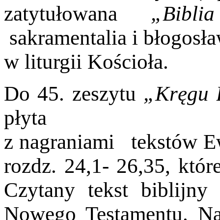
zatytułowana
„Bibl
sakramentalia i błogosł
w liturgii Kościoła.
Do 45. zeszytu
„Kręgu 
płyta
z nagraniami tekstów E
rozdz. 24,1- 26,35, któr
Czytany tekst biblijn
Nowego Testamentu. Na