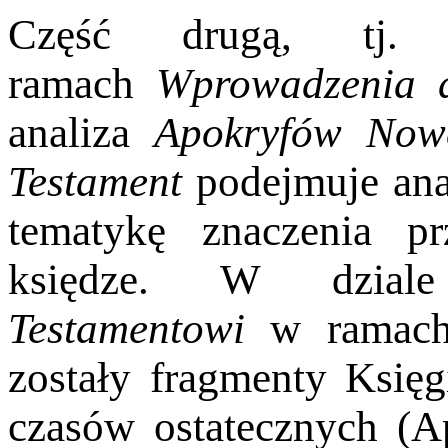
Część drugą, tj
ramach
Wprowadzenia 
analiza
Apokryfów Now
Testament
podejmuje ana
tematykę znaczenia p
księdze. W dzia
Testamentowi
w ramac
zostały fragmenty Księg
czasów ostatecznych (Ap