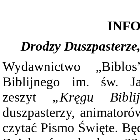
INF
Drodzy Duszpasterze,
Wydawnictwo „Biblos
Biblijnego im. św. J
zeszyt
„Kręgu Bibl
duszpasterzy, animatoró
czytać Pismo Święte. Bę