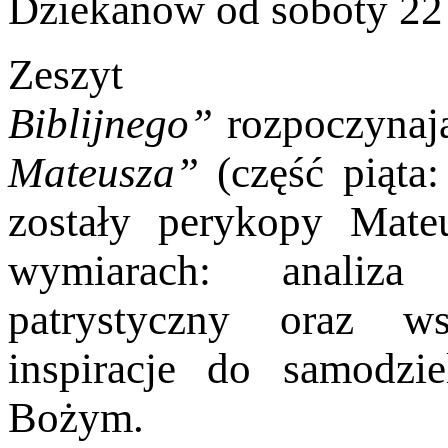
Dziekanów od soboty 22 
Zeszy
Biblijnego”
rozpoczyna
Mateusza”
(część piąta
zostały perykopy Mate
wymiarach: analiza 
patrystyczny oraz w
inspiracje do samodzi
Bożym.