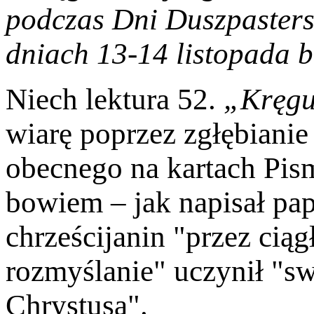
podczas Dni Duszpastersk
dniach 13-14 listopada b
Niech lektura 52.
„Kręgu
wiarę poprzez zgłębiani
obecnego na kartach Pis
bowiem – jak napisał pap
chrześcijanin "przez ciąg
rozmyślanie" uczynił "sw
Chrystusa".