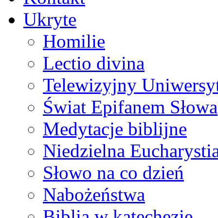
Ukryte
Homilie
Lectio divina
Telewizyjny Uniwersyt
Świat Epifanem Słowa
Medytacje biblijne
Niedzielna Eucharysti
Słowo na co dzień
Nabożeństwa
Biblia w katechezie