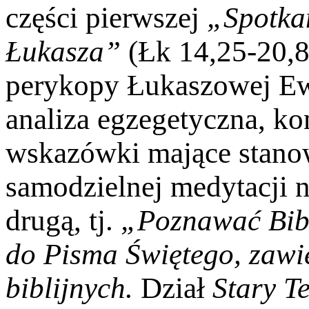
części pierwszej
„Spotka
Łukasza”
(Łk 14,25-20,8
perykopy Łukaszowej Ew
analiza egzegetyczna, ko
wskazówki mające stanow
samodzielnej medytacji
drugą, tj.
„Poznawać Bib
do Pisma Świętego,
zawie
biblijnych
.
Dział
Stary T