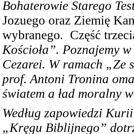
Bohaterowie Starego Te
Jozuego oraz Ziemię Kan
wybranego
.
Część trzec
Kościoła”.
Poznajemy w 
Cezarei. W ramach
„Ze s
prof. Antoni Tronina om
światem a ład moralny w
Według zapowiedzi Kurii 
„Kręgu Biblijnego”
dotr