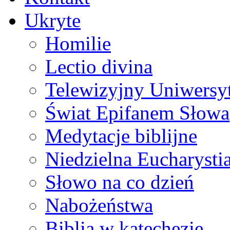
Ukryte
Homilie
Lectio divina
Telewizyjny Uniwersyt
Świat Epifanem Słowa
Medytacje biblijne
Niedzielna Eucharysti
Słowo na co dzień
Nabożeństwa
Biblia w katechezie