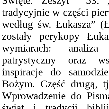
Święte. Zeszyt 53. „
tradycyjnie w części pie
według św. Łukasza” (
zostały perykopy Łuk
wymiarach: analiza 
patrystyczny oraz w
inspiracje do samodzi
Bożym. Część drugą, tj
Wprowadzenie do Pisma
świąt i tradycji bib