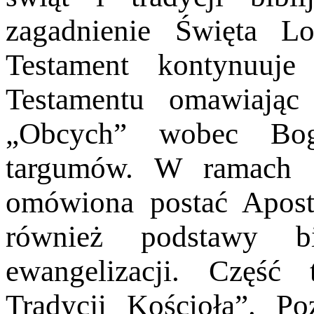
zagadnienie Święta L
Testament kontynuuje
Testamentu omawiając
„Obcych” wobec Boga
targumów. W ramach N
omówiona postać Apost
również podstawy bi
ewangelizacji. Część
Tradycji Kościoła”. P