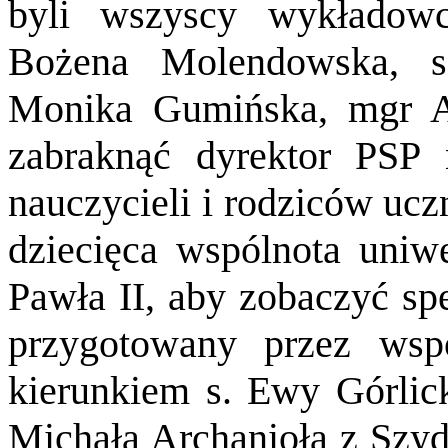
byli wszyscy wykładowc
Bożena Molendowska, 
Monika Gumińska, mgr A
zabraknąć dyrektor PSP
nauczycieli i rodziców uc
dziecięca wspólnota uniwe
Pawła II, aby zobaczyć sp
przygotowany przez wsp
kierunkiem s. Ewy Górlick
Michała Archanioła z Szyd