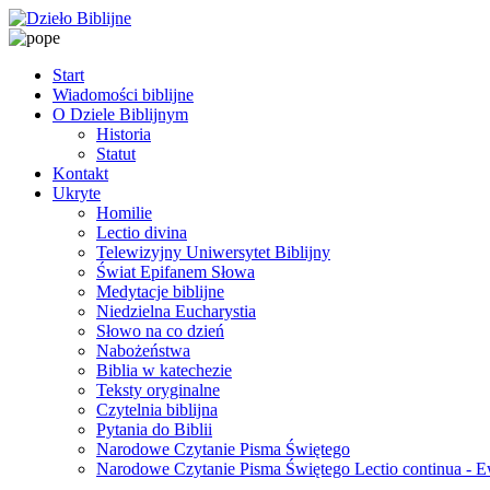
Start
Wiadomości biblijne
O Dziele Biblijnym
Historia
Statut
Kontakt
Ukryte
Homilie
Lectio divina
Telewizyjny Uniwersytet Biblijny
Świat Epifanem Słowa
Medytacje biblijne
Niedzielna Eucharystia
Słowo na co dzień
Nabożeństwa
Biblia w katechezie
Teksty oryginalne
Czytelnia biblijna
Pytania do Biblii
Narodowe Czytanie Pisma Świętego
Narodowe Czytanie Pisma Świętego Lectio continua - 