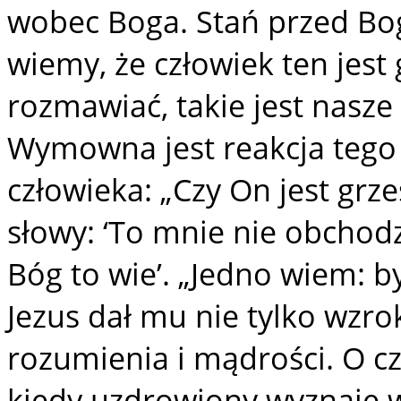
wobec Boga. Stań przed Bo
wiemy, że człowiek ten jest
rozmawiać, takie jest nasz
Wymowna jest reakcja tego
człowieka: „Czy On jest grz
słowy: ‘To mnie nie obchodz
Bóg to wie’. „Jedno wiem: b
Jezus dał mu nie tylko wzro
rozumienia i mądrości. O c
kiedy uzdrowiony wyznaje w