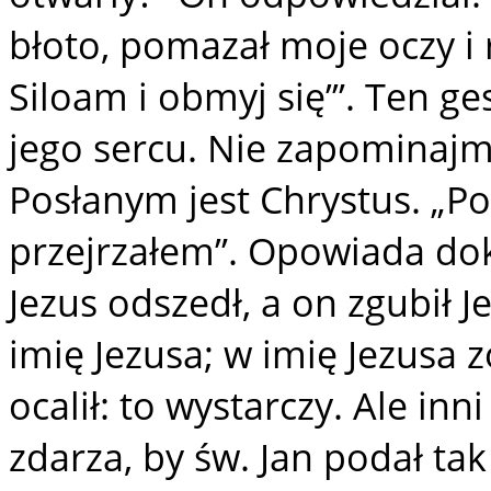
błoto, pomazał moje oczy i 
Siloam i obmyj się’”. Ten ge
jego sercu. Nie zapominajmy
Posłanym jest Chrystus. „P
przejrzałem”. Opowiada dokł
Jezus odszedł, a on zgubił J
imię Jezusa; w imię Jezusa 
ocalił: to wystarczy. Ale inn
zdarza, by św. Jan podał tak 