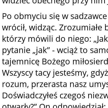
widzieć obecnego przy nim 
Po obmyciu się w sadzawce
wrócił, widząc. Zrozumiałe 
którzy mówili do niego: „Jak
pytanie „jak” - wciąż to sam
tajemnicę Bożego miłosierdzi
Wszyscy tacy jesteśmy, gdyż
rozum, przerasta nasz umysł.
Doświadczyłeś czegoś niezwy
otwarły?” On odpowiedział: