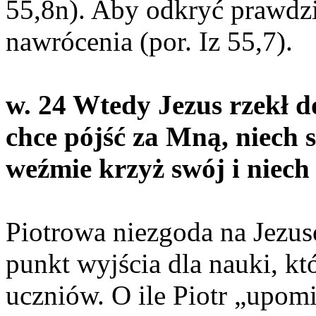
55,8n). Aby odkryć prawdz
nawrócenia (por. Iz 55,7).
w. 24 Wtedy Jezus rzekł d
chce pójść za Mną, niech s
weźmie krzyż swój i niech
Piotrowa niezgoda na Jezu
punkt wyjścia dla nauki, kt
uczniów. O ile Piotr „upomi