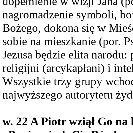
dopełnienie w wizji Jana (p
nagromadzenie symboli, bo
Bożego, dokona się w Mieś
sobie na mieszkanie (por. P
Jezusa będzie elita narodu:
religijni (arcykapłani) i int
Wszystkie trzy grupy wcho
najwyższego autorytetu ży
w. 22 A Piotr wziął Go na