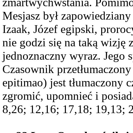
zmartwychwstania. Pomimo f
Mesjasz był zapowiedziany p
Izaak, Józef egipski, proroc
nie godzi się na taką wizję
jednoznaczny wyraz. Jego s
Czasownik przetłumaczony j
epitimao) jest tłumaczony cz
zgromić, upomnieć i posiad
8,26; 12,16; 17,18; 19,13; 