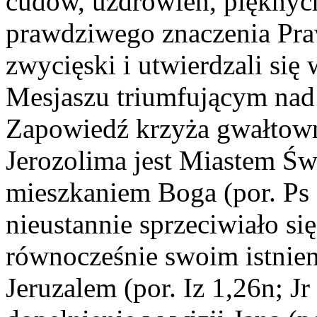
cudów, uzdrowień, pięknyc
prawdziwego znaczenia Pra
zwycięski i utwierdzali si
Mesjaszu triumfującym nad 
Zapowiedź krzyża gwałtown
Jerozolima jest Miastem Ś
mieszkaniem Boga (por. Ps 
nieustannie sprzeciwiało si
równocześnie swoim istni
Jeruzalem (por. Iz 1,26n; Jr