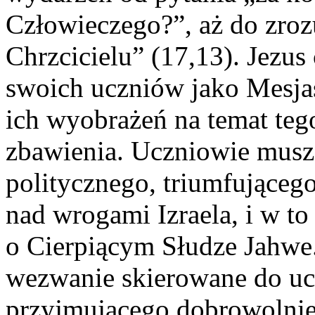
Człowieczego?”, aż do zroz
Chrzcicielu” (17,13). Jezus
swoich uczniów jako Mesjas
ich wyobrażeń na temat teg
zbawienia. Uczniowie musz
politycznego, triumfująceg
nad wrogami Izraela, i w to
o Cierpiącym Słudze Jahwe.
wezwanie skierowane do uc
przyjmującego dobrowolnie 