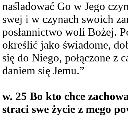
naśladować Go w Jego czyn
swej i w czynach swoich za
posłannictwo woli Bożej. P
okre­ślić jako świadome, do
się do Niego, połą­czone z 
daniem się Jemu.”
w. 25 Bo kto chce zachować
straci swe życie z mego po