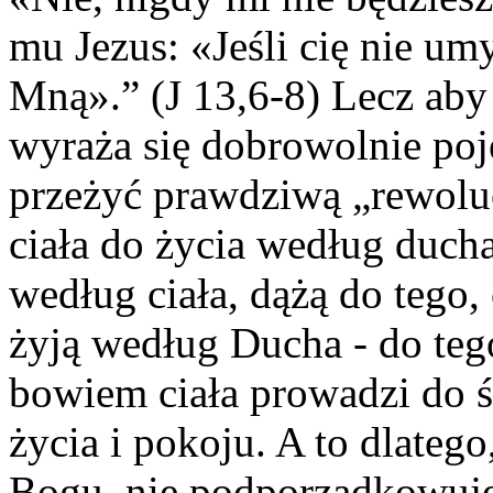
mu Jezus: «Jeśli cię nie umy
Mną».” (J 13,6-8) Lecz aby
wyraża się dobrowolnie po
przeżyć prawdziwą „rewoluc
ciała do życia według duch
według ciała, dążą do tego, 
żyją według Ducha - do teg
bowiem ciała prowadzi do ś
życia i pokoju. A to dlatego
Bogu, nie podporządkowuj