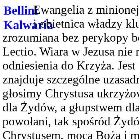
Ewangelia z minionej 
i obietnica władzy kl
zrozumiana bez perykopy b
Lectio. Wiara w Jezusa ni
odniesienia do Krzyża. Jest
znajduje szczególne uzasad
głosimy Chrystusa ukrzyżow
dla Żydów, a głupstwem dla 
powołani, tak spośród Żydó
Chrystusem, mocą Bożą i m