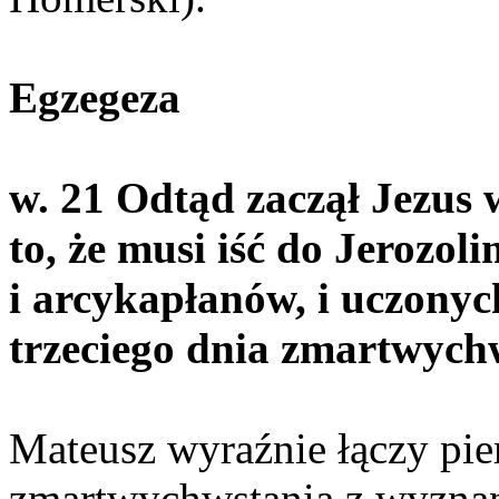
Egzegeza
w. 21 Odtąd zaczął Jezus
to, że musi iść do Jerozoli
i arcykapłanów, i uczonych
trzeciego dnia zmartwych
Mateusz wyraźnie łączy pie
zmartwychwstania z wyznani