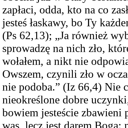
zapłaci, odda, kto na co zas
jesteś łaskawy, bo Ty każd
(Ps 62,13); „Ja również wybi
sprowadzę na nich zło, któ
wołałem, a nikt nie odpowia
Owszem, czynili zło w oczac
nie podoba.” (Iz 66,4) Nie c
nieokreślone dobre uczynki
bowiem jesteście zbawieni p
was, lecz jest darem Boga: 