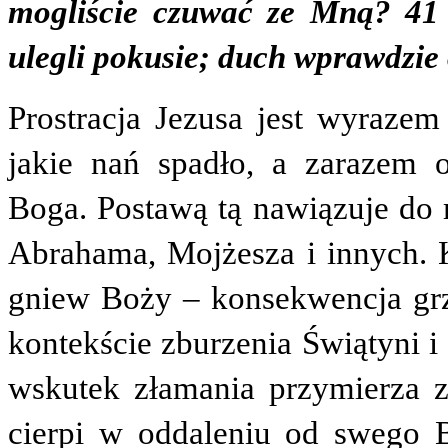
mogliście czuwać ze Mną? 41 C
ulegli pokusie; duch wprawdzie 
Prostracja Jezusa jest wyraze
jakie nań spadło, a zarazem 
Boga. Postawą tą nawiązuje do
Abrahama, Mojżesza i innych. K
gniew Boży – konsekwencja grz
kontekście zburzenia Świątyni i
wskutek złamania przymierza 
cierpi w oddaleniu od swego B