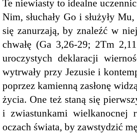
Te niewiasty to idealne uczenni
Nim, słuchały Go i służyły Mu, 
się zanurzają, by znaleźć w ni
chwałę (Ga 3,26-29; 2Tm 2,11
uroczystych deklaracji wierno
wytrwały przy Jezusie i kontemp
poprzez kamienną zasłonę widzą 
życia. One też staną się pierw
i zwiastunkami wielkanocnej 
oczach świata, by zawstydzić m