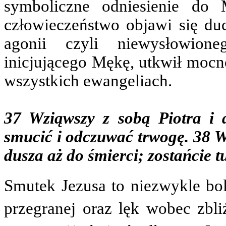
symboliczne odniesienie do 
człowieczeństwo objawi się d
agonii czyli niewysłowion
inicjującego Mękę, utkwił mocn
wszystkich ewangeliach.
37 Wziąwszy z sobą Piotra i 
smucić i odczuwać trwogę. 38 W
dusza aż do śmierci; zostańcie t
Smutek Jezusa to niezwykle bol
przegranej oraz lęk wobec zbliż