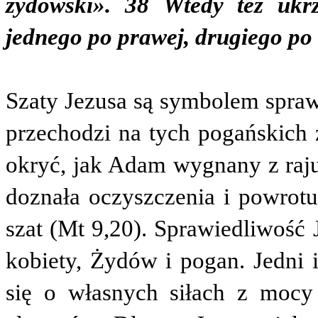
żydowski». 38 Wtedy też uk
jednego po prawej, drugiego po 
Szaty Jezusa są symbolem spraw
przechodzi na tych pogańskich ż
okryć, jak Adam wygnany z raju
doznała oczyszczenia i powrotu
szat (Mt 9,20). Sprawiedliwość 
kobiety, Żydów i pogan. Jedni i
się o własnych siłach z mocy