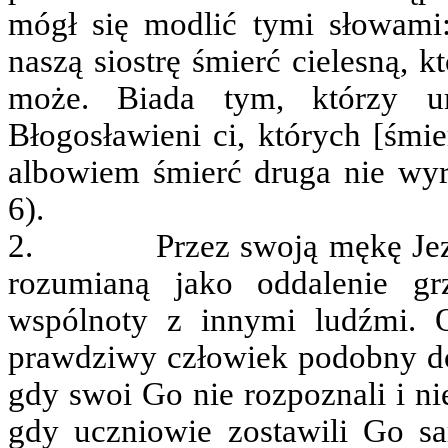
mógł się modlić tymi słowami
naszą siostrę śmierć cielesną, 
może. Biada tym, którzy um
Błogosławieni ci, których [śmie
albowiem śmierć druga nie wyr
6).
2. Przez swoją mękę Jezus 
rozumianą jako oddalenie g
wspólnoty z innymi ludźmi. O
prawdziwy człowiek podobny do
gdy swoi Go nie rozpoznali i ni
gdy uczniowie zostawili Go s