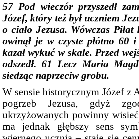
57 Pod wieczór przyszedł zam
Józef, który też był uczniem Jez
o ciało Jezusa. Wówczas Piłat k
owinął je w czyste płótno 60 
kazał wykuć w skale. Przed wej
odszedł. 61 Lecz Maria Magd
siedząc naprzeciw grobu.
W sensie historycznym Józef z 
pogrzeb Jezusa, gdyż zg
ukrzyżowanych powinny wisieć 
ma jednak głębszy sens sym
wiernego ucznia – staje się ce