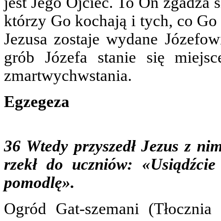
jest Jego Ojciec. To On zgadza si
którzy Go kochają i tych, co Go
Jezusa zostaje wydane Józefow
grób Józefa stanie się miejs
zmartwychwstania.
Egzegeza
36 Wtedy przyszedł Jezus z nim
rzekł do uczniów: «Usiądźcie
pomodlę».
Ogród Gat-szemani (Tłocznia