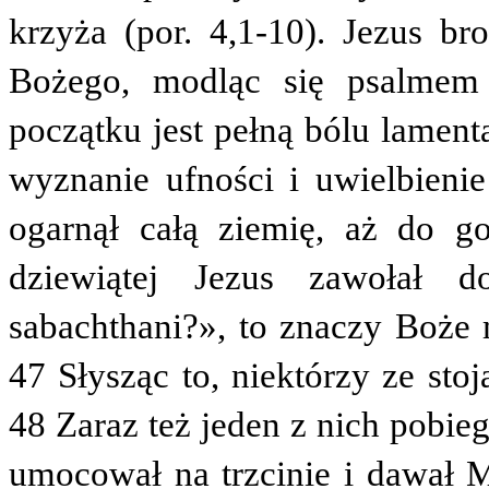
krzyża (por. 4,1-10). Jezus b
Bożego, modląc się psalmem 
początku jest pełną bólu lament
wyznanie ufności i uwielbien
ogarnął całą ziemię, aż do g
dziewiątej Jezus zawołał d
sabachthani?», to znaczy Boże
47 Słysząc to, niektórzy ze sto
48 Zaraz też jeden z nich pobie
umocował na trzcinie i dawał M