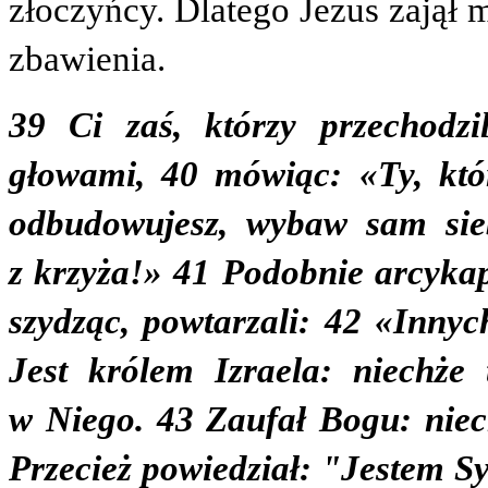
złoczyńcy. Dlatego Jezus zajął 
zbawienia.
39 Ci zaś, którzy przechodzil
głowami, 40 mówiąc: «Ty, któr
odbudowujesz, wybaw sam sieb
z krzyża!» 41 Podobnie arcykap
szydząc, powtarzali: 42 «Innyc
Jest królem Izraela: niechże 
w Niego. 43 Zaufał Bogu: niech
Przecież powiedział: "Jestem S