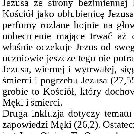
Jezusa ze strony bezimiennej k
Kościół jako oblubienicę Jezus
perfumy rozlane hojnie na gło
uobecnienie mające trwać aż 
właśnie oczekuje Jezus od sweg
uczniowie jeszcze tego nie potr
Jezusa, wiernej i wytrwałej, si
śmierci i pogrzebu Jezusa (27,5
grobie to Kościół, który docho
Męki i śmierci.
Druga inkluzja dotyczy tematu
zapowiedzi Męki (26,2). Ostatec