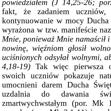
powiedziałem (J 14,25-26; po
fakt, że zadaniem uczniów,
kontynuowanie w mocy Ducha Św
wyrażona w tzw. manifeście na
Mnie, ponieważ Mnie namaścił i
nowinę, więźniom głosił woln
uciśnionych odsyłał wolnymi, a
4,18-19)
Tak więc pierwsza o
swoich uczniów pokazuje nat
umocnieni darem Ducha Święt
uzdalnia do dawania św
zmartwychwstałym (por. Mk 1