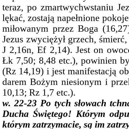
teraz, po zmartwychwstaniu Jez
lękać, zostają napełnione pokoj
miłowanym przez Boga (16,27)
Jezus zwyciężył grzech, śmierć, 
J 2,16n, Ef 2,14). Jest on ow
Łk 7,50; 8,48 etc.), powinien 
(Rz 14,19) i jest manifestacją o
darem Bożym niesionym i prze
10,13; Rz 1,7 etc.).
w. 22-23 Po tych słowach tchną
Ducha Świętego! Którym odpuś
którym zatrzymacie, są im zatr