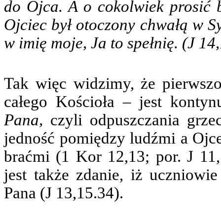
do Ojca. A o cokolwiek prosić b
Ojciec był otoczony chwałą w Sy
w imię moje, Ja to spełnię. (J 14
Tak więc widzimy, że pierwszo
całego Kościoła – jest konty
Pana,
czyli odpuszczania grze
jedność pomiędzy ludźmi a Ojce
braćmi (1 Kor 12,13; por. J 11,
jest także zdanie, iż uczniowi
Pana (J 13,15.34).