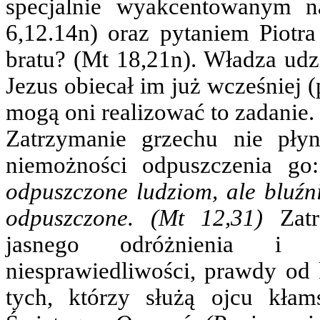
specjalnie wyakcentowanym 
6,12.14n) oraz pytaniem Piotr
bratu? (Mt 18,21n). Władza udzi
Jezus obiecał im już wcześniej (
mogą oni realizować to zadanie.
Zatrzymanie grzechu nie pły
niemożności odpuszczenia g
odpuszczone ludziom, ale bluźn
odpuszczone. (Mt 12,31)
Zatrz
jasnego odróżnienia i o
niesprawiedliwości, prawdy od 
tych, którzy służą ojcu kła