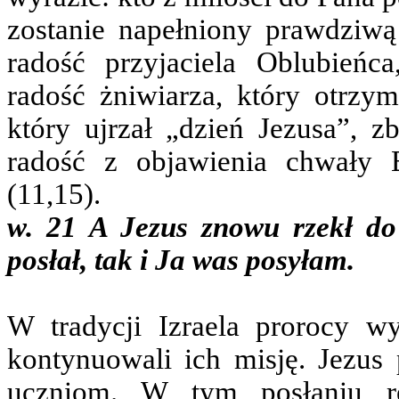
zostanie napełniony prawdziwą 
radość przyjaciela Oblubieńca
radość żniwiarza, który otrzym
który ujrzał „dzień Jezusa”, 
radość z objawienia chwały 
(11,15).
w. 21 A Jezus znowu rzekł d
posłał, tak i Ja was posyłam.
W tradycji Izraela prorocy w
kontynuowali ich misję. Jezus
uczniom. W tym posłaniu re