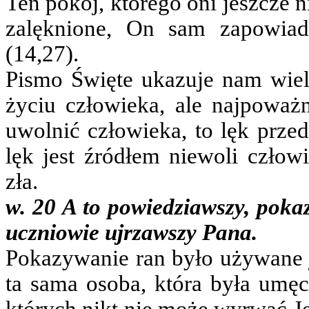
Ten pokój, którego oni jeszcze n
zalęknione, On sam zapowiad
(14,27).
Pismo Święte ukazuje nam wielo
życiu człowieka, ale najpoważn
uwolnić człowieka, to lęk przed
lęk jest źródłem niewoli człow
zła.
w. 20 A to powiedziawszy, pokaz
uczniowie ujrzawszy Pana.
Pokazywanie ran było używane 
ta sama osoba, która była umęc