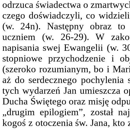
odrzuca świadectwa o zmartwych
czego doświadczyli, co widziel
(w. 24n). Następny obraz to
uczniem (w. 26-29). W zakoń
napisania swej Ewangelii (w. 3
stopniowe przychodzenie i o
(szeroko rozumianym, bo i Mari
aż do serdecznego pochylenia 
tych wydarzeń Jan umieszcza op
Ducha Świętego oraz misję odpu
„drugim epilogiem”, został n
kogoś z otoczenia św. Jana, kto 