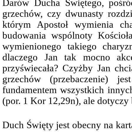
Darów Ducha Świętego, pośró
grzechów, czy dwunasty rozdzi
którym Apostoł wymienia ch
budowania wspólnoty Kościoła
wymienionego takiego charyzm
dlaczego Jan tak mocno akc
przyświecała? Czyżby Jan chc
grzechów (przebaczenie) je
fundamentem wszystkich innych
(por. 1 Kor 12,29n), ale dotycz
Duch Święty jest obecny na kar