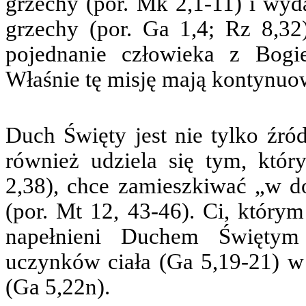
grzechy (por. Mk 2,1-11) i wyd
grzechy (por. Ga 1,4; Rz 8,32
pojednanie człowieka z Bogi
Właśnie tę misję mają kontynuo
Duch Święty jest nie tylko źr
również udziela się tym, któ
2,38), chce zamieszkiwać „w 
(por. Mt 12, 43-46). Ci, którym
napełnieni Duchem Świętym 
uczynków ciała (Ga 5,19-21) w
(Ga 5,22n).