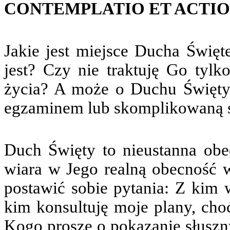
CONTEMPLATIO ET ACTIO
Jakie jest miejsce Ducha Świ
jest? Czy nie traktuję Go ty
życia? A może o Duchu Święt
egzaminem lub skomplikowaną s
Duch Święty to nieustanna ob
wiara w Jego realną obecność w
postawić sobie pytania: Z kim
kim konsultuję moje plany, choć
Kogo proszę o pokazanie słuszn