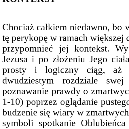
Chociaż całkiem niedawno, bo w
tę perykopę w ramach większej c
przypomnieć jej kontekst. Wyd
Jezusa i po złożeniu Jego cia
prosty i logiczny ciąg, aż
dwudziestym rozdziale swej
poznawanie prawdy o zmartwych
1-10) poprzez oglądanie pusteg
budzenie się wiary w zmartwychw
symboli spotkanie Oblubieńca