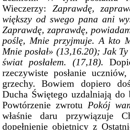
Wieczerzy:
Zaprawdę, zapraw
większy od swego pana ani wys
Zaprawdę, zaprawdę, powiadam 
poślę, Mnie przyjmuje. A kto M
Mnie posłał» (13,16.20); Jak Ty 
świat posłałem. (17,18).
Dopie
rzeczywiste posłanie uczniów,
grzechy. Bowiem dopiero doś
Ducha Świętego uzdalniają do 
Powtórzenie zwrotu
Pokój wa
właśnie daru przywiązuje C
dopełnienie obietnicy z Ostatn