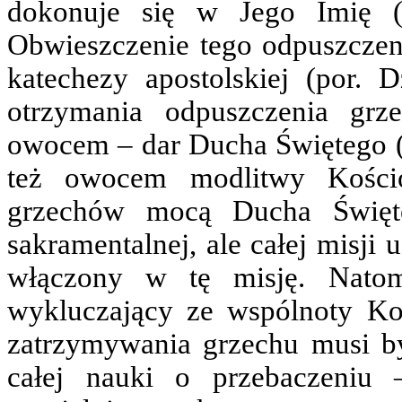
dokonuje się w Jego Imię (
Obwieszczenie tego odpuszcze
katechezy apostolskiej (por. 
otrzymania odpuszczenia grz
owocem – dar Ducha Świętego (
też owocem modlitwy Kościo
grzechów mocą Ducha Święte
sakramentalnej, ale całej misji
włączony w tę misję. Natom
wykluczający ze wspólnoty Koś
zatrzymywania grzechu musi b
całej nauki o przebaczeniu 