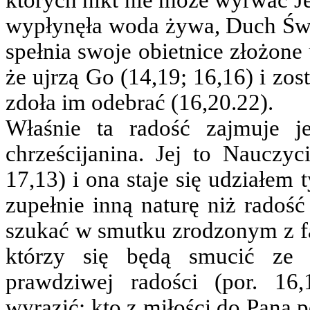
których nikt nie może wyrwać Je
wypłynęła woda żywa, Duch Świ
spełnia swoje obietnice złożone
że ujrzą Go (14,19; 16,16) i zost
zdoła im odebrać (16,20.22).
Właśnie ta radość zajmuje j
chrześcijanina. Jej to Nauczyc
17,13) i ona staje się udziałem
zupełnie inną naturę niż radość
szukać w smutku zrodzonym z fak
którzy się będą smucić ze ś
prawdziwej radości (por. 16
wyrazić: kto z miłości do Pana p