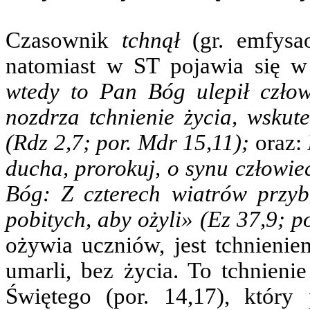
Czasownik
tchnął
(gr. emfysa
natomiast w ST pojawia się w
wtedy to Pan Bóg ulepił czło
nozdrza tchnienie życia, wskute
(Rdz 2,7; por. Mdr 15,11);
oraz:
ducha, prorokuj, o synu człowi
Bóg: Z czterech wiatrów przy
pobitych, aby ożyli»
(Ez 37,9; p
ożywia uczniów, jest tchnieni
umarli, bez życia. To tchnieni
Świętego (por. 14,17), któr