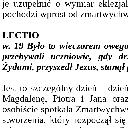
je uzupełnić o wymiar eklezja
pochodzi wprost od zmartwychw
LECTIO
w. 19 Było to wieczorem owego
przebywali uczniowie, gdy d
Żydami, przyszedł Jezus, stanął
Jest to szczególny dzień – dzie
Magdalenę, Piotra i Jana or
osobiście spotkała Zmartwychws
stworzenia, który rozpoczął si