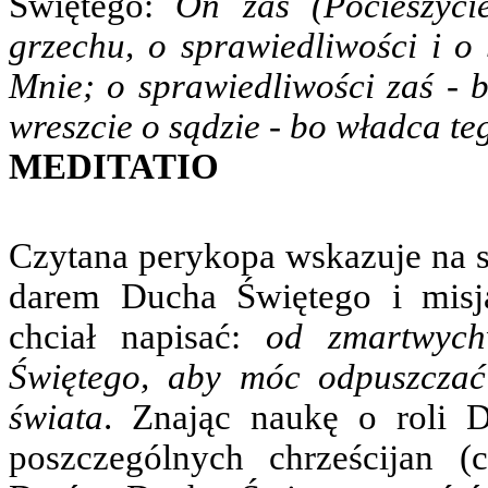
Świętego:
On zaś (Pocieszycie
grzechu, o sprawiedliwości i o
Mnie; o sprawiedliwości zaś - b
wreszcie o sądzie - bo władca te
MEDITATIO
Czytana perykopa wskazuje na s
darem Ducha Świętego i misj
chciał napisać:
od zmartwych
Świętego, aby móc odpuszczać
świata
. Znając naukę o roli 
poszczególnych chrześcijan 