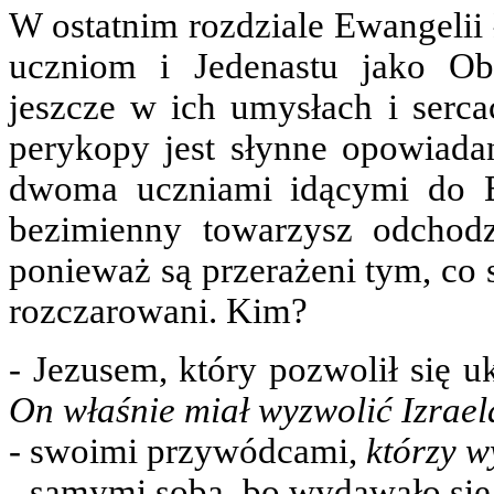
W ostatnim rozdziale Ewangelii 
uczniom i Jedenastu jako Ob
jeszcze w ich umysłach i serca
perykopy jest słynne opowiada
dwoma uczniami idącymi do E
bezimienny towarzysz odchodz
ponieważ są przerażeni tym, co 
rozczarowani. Kim?
‑ Jezusem, który pozwolił się 
On właśnie miał wyzwolić Izrael
‑ swoimi przywódcami,
którzy w
‑ samymi sobą, bo wydawało się 