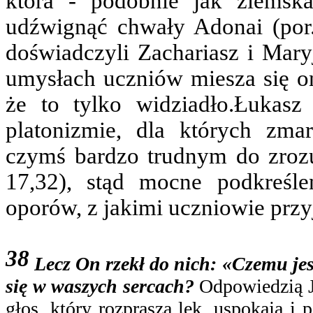
która ‑ podobnie jak ziemsk
udźwignąć chwały Adonai (por.
doświadczyli Zachariasz i Mary
umysłach uczniów miesza się o
że to tylko widziadło.
Łukasz
platonizmie, dla których zma
czymś bardzo trudnym do zrozu
17,32), stąd mocne podkreśle
oporów, z jakimi uczniowie przy
38
Lecz On rzekł do nich: «Czemu jest
się w waszych sercach?
Odpowiedzią J
głos, który rozprasza lęk, uspokaja i