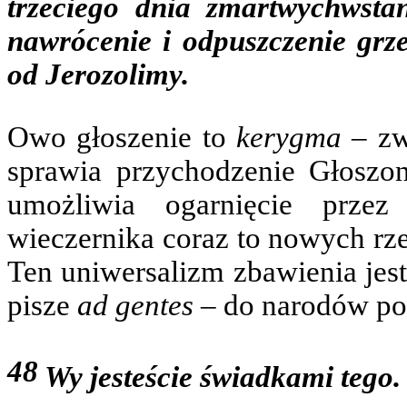
trzeciego dnia zmartwychwsta
nawrócenie i odpuszczenie gr
od Jerozolimy.
Owo głoszenie to
kerygma
– zw
sprawia przychodzenie Głoszo
umożliwia ogarnięcie prze
wieczernika coraz to nowych rze
Ten uniwersalizm zbawienia jest
pisze
ad gentes
– do narodów po
48
Wy jesteście świadkami tego.