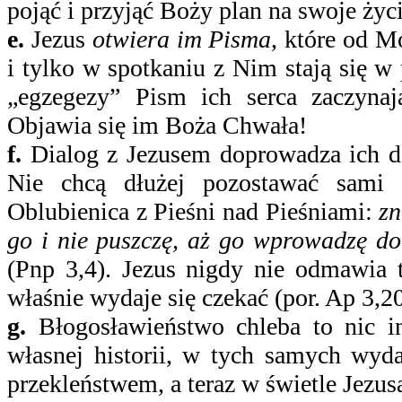
pojąć i przyjąć Boży plan na swoje życi
e.
Jezus
otwiera im Pisma
, które od M
i tylko w spotkaniu z Nim stają się 
„egzegezy” Pism ich serca zaczyna
Objawia się im Boża Chwała!
f.
Dialog z Jezusem doprowadza ich do
Nie chcą dłużej pozostawać sami
Oblubienica z Pieśni nad Pieśniami:
zn
go i nie puszczę, aż go wprowadzę do
(Pnp 3,4). Jezus nigdy nie odmawia t
właśnie wydaje się czekać (por. Ap 3,20
g.
Błogosławieństwo chleba to nic i
własnej historii, w tych samych wyda
przekleństwem, a teraz w świetle Jezusa