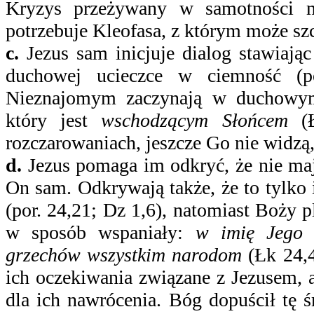
Kryzys przeżywany w samotności m
potrzebuje Kleofasa, z którym może sz
c.
Jezus sam inicjuje dialog stawiając
duchowej ucieczce w ciemność (p
Nieznajomym zaczynają w duchowym 
który jest
wschodzącym Słońcem
(Ł
rozczarowaniach, jeszcze Go nie widzą,
d.
Jezus pomaga im odkryć, że nie mają
On sam. Odkrywają także, że to tylko 
(por. 24,21; Dz 1,6), natomiast Boży p
w sposób wspaniały:
w imię Jego 
grzechów wszystkim narodom
(Łk 24,4
ich oczekiwania związane z Jezusem, 
dla ich nawrócenia. Bóg dopuścił tę śm