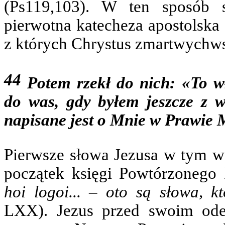
(Ps119,103). W ten sposób st
pierwotna katecheza apostolska 
z których Chrystus zmartwychws
44
Potem rzekł do nich: «To wł
do was, gdy byłem jeszcze z w
napisane jest o Mnie w Prawie 
Pierwsze słowa Jezusa w tym we
początek księgi Powtórzonego
hoi logoi...
–
oto są słowa, kt
LXX). Jezus przed swoim ode