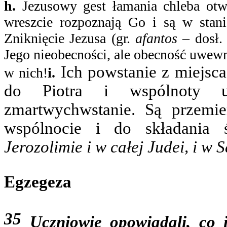
h.
Jezusowy gest łamania chleba otw
wreszcie rozpoznają Go i są w stani
Zniknięcie Jezusa (gr.
afantos
– dosł
Jego nieobecności, ale obecność uwewnę
Ich powstanie z miejsca
w nich!
i.
do Piotra i wspólnoty 
zmartwychwstanie. Są przemi
wspólnocie i do składania
Jerozolimie i w całej Judei, i w 
Egzegeza
35
Uczniowie opowiadali, co i