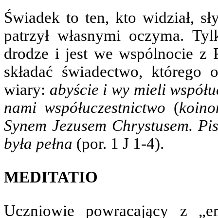
Świadek to ten, kto widział, sł
patrzył własnymi oczyma. Tylk
drodze i jest we wspólnocie z 
składać świadectwo, którego
wiary:
abyście i wy mieli współ
nami współuczestnictwo
(
koino
Synem Jezusem Chrystusem. Pis
była pełna
(por. 1 J 1-4).
MEDITATIO
Uczniowie powracający z „e