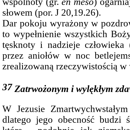
wspólnoty (gr.
en mesō
) ogarni
słowem (por. J 20,19.26).
Dar pokoju wyrażony w pozdrow
to wypełnienie wszystkich Boży
tęsknoty i nadzieje człowieka
przez aniołów w noc betlejemsk
zrealizowaną rzeczywistością w
37
Zatrwożonym i wylękłym zdaw
W Jezusie Zmartwychwstałym 
dlatego jego obecność budzi ś