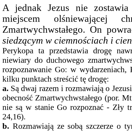
A jednak Jezus nie zostawia
miejscem olśniewającej ch
Zmartwychwstałego. On powra
siedzącym w ciemnościach i cieni
Perykopa ta przedstawia drogę naw
niewiary do duchowego zmartwychwst
rozpoznawanie Go: w wydarzeniach, 
kilku punktach streścić tę drogę:
a.
Są dwaj razem i rozmawiają o Jezusie
obecność Zmartwychwstałego (por. Mt 1
nie są w stanie Go rozpoznać ‑ Zły 
24,16).
b.
Rozmawiają ze sobą szczerze o ty