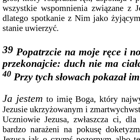
wszystkie wspomnienia związane z J
dlatego spotkanie z Nim jako żyjącym
stanie uwierzyć.
39
Popatrzcie na moje ręce i nog
przekonajcie: duch nie ma ciała
40
Przy tych słowach pokazał im 
Ja jestem
to imię Boga, który najwy
Jezusie ukrzyżowanym i zmartwychws
Uczniowie Jezusa, zwłaszcza ci, dla
bardzo narażeni na pokusę doketyzm
Jezusa jak o czymś pozornym albo te