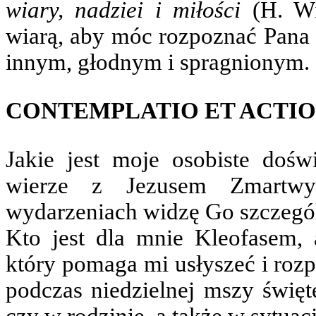
wiary, nadziei i miłości
(H. Wi
wiarą, aby móc rozpoznać Pana 
innym, głodnym i spragnionym.
CONTEMPLATIO ET ACTIO
Jakie jest moje osobiste doś
wierze z Jezusem Zmartwy
wydarzeniach widzę Go szczegó
Kto jest dla mnie Kleofasem
który pomaga mi usłyszeć i roz
podczas niedzielnej mszy święt
czy w rodzinie, a także w sytua