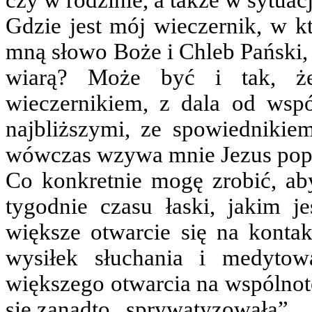
Gdzie jest mój wieczernik, w k
mną słowo Boże i Chleb Pański, 
wiarą? Może być i tak, że
wieczernikiem, z dala od wsp
najbliższymi, ze spowiednikie
wówczas wzywa mnie Jezus popr
Co konkretnie mogę zrobić, ab
tygodnie czasu łaski, jakim j
większe otwarcie się na konta
wysiłek słuchania i medyto
większego otwarcia na wspólnotę 
się zanadto „sprywatyzowała”.