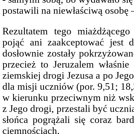
postawili na niewłaściwą osobę
Rezultatem tego miażdżącego 
pojąć ani zaakceptować jest d
dosłownie zostały pokrzyżowane
przecież to Jeruzalem właśnie
ziemskiej drogi Jezusa a po Je
dla misji uczniów (por. 9,51; 1
w kierunku przeciwnym niż wska
z Jego drogi, przestali być ucz
słońca pogrążali się coraz ba
ciemnościach.