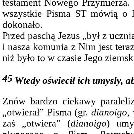
testament Nowego Przymierza. 
wszystkie Pisma ST mówią o N
dokonało.
Przed paschą Jezus „był z ucznia
i nasza komunia z Nim jest tera
niż było to w czasie Jego ziemsk
45
Wtedy oświecił ich umysły, a
Znów bardzo ciekawy paralel
„otwierał” Pisma (gr.
dianoigo
,
zaś „otwiera” (
dianoigo
) umy