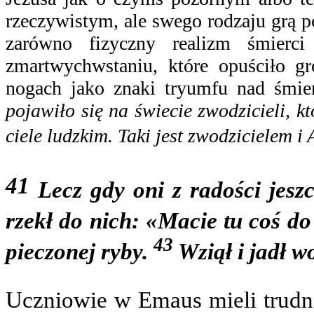
rzeczywistym, ale swego rodzaju grą 
zarówno fizyczny realizm śmierc
zmartwychwstaniu, które opuściło gr
nogach jako znaki tryumfu nad śmie
pojawiło się na świecie zwodzicieli, k
ciele ludzkim. Taki jest zwodzicielem i
41
Lecz gdy oni z radości jeszcz
rzekł do nich: «Macie tu coś d
43
pieczonej ryby.
Wziął i jadł w
Uczniowie w Emaus mieli trudn