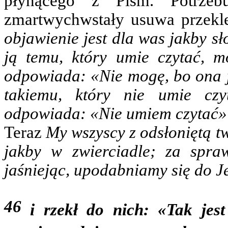
płynącego z Pism. Potrzeb
zmartwychwstały usuwa przekle
objawienie jest dla was jakby s
ją temu, który umie czytać, m
odpowiada: «Nie mogę, bo ona j
takiemu, który nie umie cz
odpowiada: «Nie umiem czytać»
Teraz
My wszyscy z odsłoniętą t
jakby w zwierciadle; za spra
jaśniejąc, upodabniamy się do 
46
i rzekł do nich: «Tak jest 