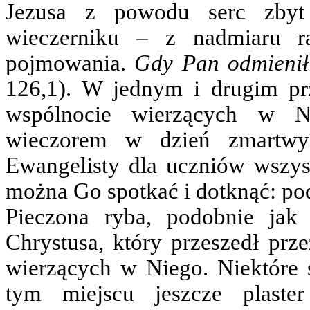
Jezusa z powodu serc zbyt 
wieczerniku – z nadmiaru ra
pojmowania.
Gdy Pan odmienił 
126,1). W jednym i drugim pr
wspólnocie wierzących w Ni
wieczorem w dzień zmartwy
Ewangelisty dla uczniów wszyst
można Go spotkać i dotknąć: po
Pieczona ryba, podobnie ja
Chrystusa, który przeszedł prz
wierzących w Niego. Niektóre 
tym miejscu jeszcze plast