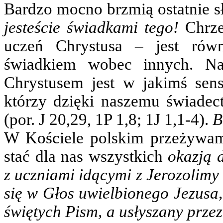
Bardzo mocno brzmią ostatnie s
jesteście świadkami tego!
Chrze
uczeń Chrystusa – jest rów
świadkiem wobec innych. Nas
Chrystusem jest w jakimś sens
którzy dzięki naszemu świadec
(por. J 20,29, 1P 1,8; 1J 1,1-4).
B
W Kościele polskim przeżywamy 
stać dla nas wszystkich
okazją 
z uczniami idącymi z Jerozolimy
się w Głos uwielbionego Jezusa,
świętych Pism, a usłyszany prze