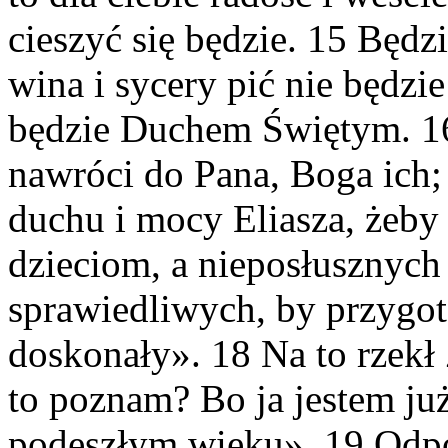
cieszyć się będzie. 15 Będ
wina i sycery pić nie będzi
będzie Duchem Świętym. 16
nawróci do Pana, Boga ich;
duchu i mocy Eliasza, żeby
dzieciom, a nieposłusznych
sprawiedliwych, by przygo
doskonały». 18 Na to rzekł
to poznam? Bo ja jestem już
podeszłym wieku». 19 Odpo