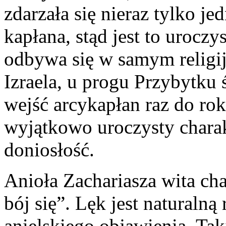
zdarzała się nieraz tylko je
kapłana, stąd jest to urocz
odbywa się w samym relig
Izraela, u progu Przybytku 
wejść arcykapłan raz do ro
wyjątkowo uroczysty charak
doniosłość.
Anioła Zachariasza wita ch
bój się”. Lęk jest naturaln
anielskiego objawienia. Ta