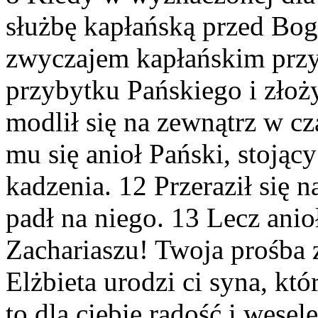
służbę kapłańską przed Bog
zwyczajem kapłańskim przyp
przybytku Pańskiego i złoży
modlił się na zewnątrz w cz
mu się anioł Pański, stojący
kadzenia. 12 Przeraził się n
padł na niego. 13 Lecz anioł
Zachariaszu! Twoja prośba 
Elżbieta urodzi ci syna, kt
to dla ciebie radość i wesel