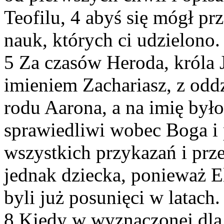
Teofilu, 4 abyś się mógł pr
nauk, których ci udzielono.
5 Za czasów Heroda, króla J
imieniem Zachariasz, z odd
rodu Aarona, a na imię było 
sprawiedliwi wobec Boga i
wszystkich przykazań i prz
jednak dziecka, ponieważ El
byli już posunięci w latach.
8 Kiedy w wyznaczonej dla 