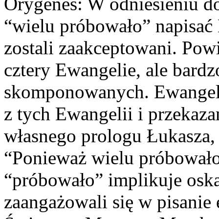
Orygenes: W odniesieniu d
“wielu próbowało” napisać 
zostali zaakceptowani. Powi
cztery Ewangelie, ale bardz
skomponowanych. Ewangeli
z tych Ewangelii i przekaz
własnego prologu Łukasza, 
“Ponieważ wielu próbowało 
“próbowało” implikuje oska
zaangażowali się w pisanie 