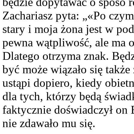
będzie dopytawać o sposó re
Zachariasz pyta: „«Po czym
stary i moja żona jest w p
pewna wątpliwość, ale ma o
Dlatego otrzyma znak. Będ
być może wiązało się także
ustąpi dopiero, kiedy obietn
dla tych, którzy będą świad
faktycznie doświadczył on 
nie zdawało mu się.