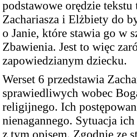
podstawowe orędzie tekstu 
Zachariasza i Elżbiety do b
o Janie, które stawia go w s
Zbawienia. Jest to więc zar
zapowiedzianym dziecku.
Werset 6 przedstawia Zachar
sprawiedliwych wobec Boga
religijnego. Ich postępowan
nienagannego. Sytuacja ich
z tym opisem. Zgodnie ze s