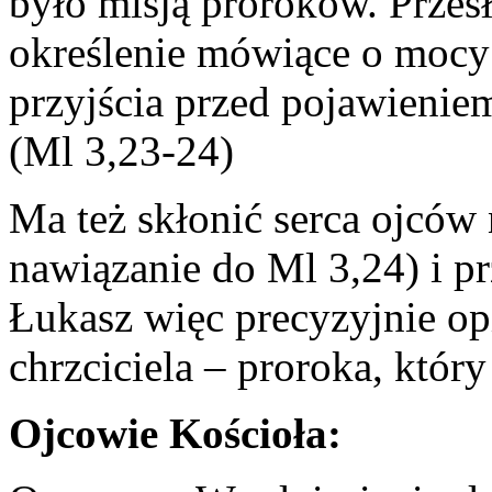
było misją proroków. Przesł
określenie mówiące o mocy 
przyjścia przed pojawieniem
(Ml 3,23-24)
Ma też skłonić serca ojców 
nawiązanie do Ml 3,24) i p
Łukasz więc precyzyjnie opi
chrzciciela – proroka, który
Ojcowie Kościoła: