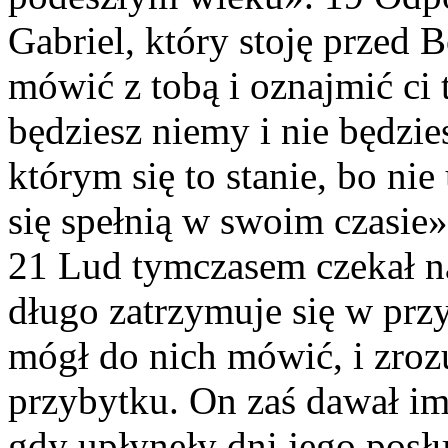
Gabriel, który stoję przed 
mówić z tobą i oznajmić ci 
będziesz niemy i nie będzi
którym się to stanie, bo ni
się spełnią w swoim czasie»
21 Lud tymczasem czekał na 
długo zatrzymuje się w prz
mógł do nich mówić, i zroz
przybytku. On zaś dawał im
gdy upłynęły dni jego posłu