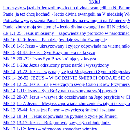
Tytuł
Uroczysty wjazd do Jerozolimy - lectio divina ewangelii na N. Pal
Panie, ja też chcę kochać! - lectio divina ewangelii na V niedzielę W
Potrzeba wywyższenia Pana! - lectio divina ewangelii na IV niedzę 
Panie, zburz moją świątynię! - lectio divina ewangeli na III Niedzie
Łk 1,1-25: Jezus miłosierny – zapowiedziany proroczo w narodzinac
Mk 16,9-20: Jezus – Pan dziejów daje światu Ewangelię
Mk 16,1-8: Jezus – ukrzyżowany i żyjący odpowiada na wierną miło
Mk 15,33-47: Jezus – Syn Boży umiera na krzyżu
Mk 15,20b-32: Jezus Syn Boży królujący z krzyża
Mk 15,1-20a: Jezus odrzucony przez naród i wyszydzony
Mk 14,53-72: Jezus – wyznaje, że jest Mesjaszem i Synem Błogosławi
MK 14,26-52: JEZUS – W GODZINIE ŚMIERCI ODDAJE SIĘ 
Mk 14,12-25: Jezus – daje wierzącym swoje Ciało i Krew Przymierz
Mk 14,1-11: Jezus – Syn Boży namaszczony na swój pogrzeb
Mk 13,28-37: Jezus – wzywa do oczekiwania na Jego przyjście w C
Mk 13,1-27: Jezus – Mesjasz zapowiada zburzenie świątyni i czasy o
Mk 12,35-44: Jezus jest Panem – zwycięzcą śmierci i szatana
Mk 12,18-34 – Jezus odpowiada na pytanie o życie po śmierci
Mk 12,13-17: Jezus – Bożą prawdą zwycięża obłudę ludzi
Mk 12,1-12: Jezus – odrzucony gospodarz winnicy