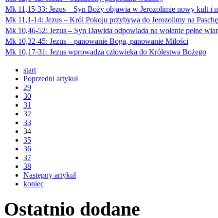
Mk 11,15-33: Jezus – Syn Boży objawia w Jerozolimie nowy kult i 
Mk 11,1-14: Jezus – Król Pokoju przybywa do Jerozolimy na Paschę
Mk 10,46-52: Jezus – Syn Dawida odpowiada na wołanie pełne wia
Mk 10,32-45: Jezus – panowanie Boga, panowanie Miłości
Mk 10,17-31: Jezus wprowadza człowieka do Królestwa Bożego
start
Poprzedni artykuł
29
30
31
32
33
34
35
36
37
38
Następny artykuł
koniec
Ostatnio
dodane