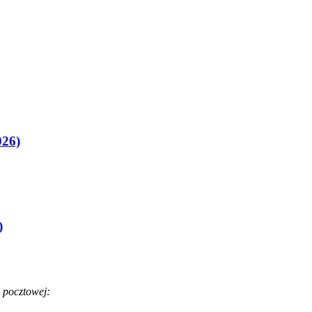
026)
)
 pocztowej: