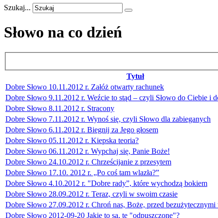
Szukaj...
Słowo na co dzień
Tytuł
Dobre Słowo 10.11.2012 r. Załóż otwarty rachunek
Dobre Słowo 9.11.2012 r. Weźcie to stąd – czyli Słowo do Ciebie i 
Dobre Słowo 8.11.2012 r. Stracony
Dobre Słowo 7.11.2012 r. Wynoś się, czyli Słowo dla zabieganych
Dobre Słowo 6.11.2012 r. Biegnij za Jego głosem
Dobre Słowo 05.11.2012 r. Kiepska teoria?
Dobre Słowo 06.11.2012 r. Wypchaj się, Panie Boże!
Dobre Słowo 24.10.2012 r. Chrześcijanie z przesytem
Dobre Słowo 17.10. 2012 r. „Po coś tam wlazła?”
Dobre Słowo 4.10.2012 r. "Dobre rady”, które wychodzą bokiem
Dobre Słowo 28.09.2012 r. Teraz, czyli w swoim czasie
Dobre Słowo 27.09.2012 r. Chroń nas, Boże, przed bezużytecznymi
Dobre Słowo 2012-09-20 Jakie to są, te "odpuszczone"?