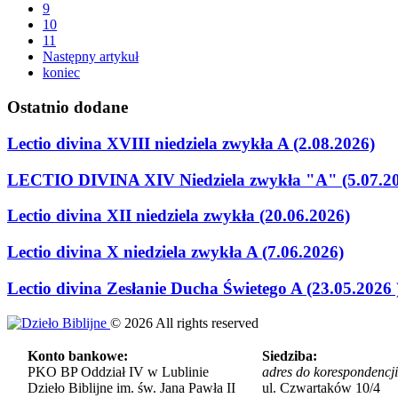
9
10
11
Następny artykuł
koniec
Ostatnio
dodane
Lectio divina XVIII niedziela zwykła A (2.08.2026)
LECTIO DIVINA XIV Niedziela zwykła "A" (5.07.2
Lectio divina XII niedziela zwykła (20.06.2026)
Lectio divina X niedziela zwykła A (7.06.2026)
Lectio divina Zesłanie Ducha Świetego A (23.05.2026 
©
2026
All rights reserved
Konto bankowe:
Siedziba:
PKO BP Oddział IV w Lublinie
adres do korespondencji
Dzieło Biblijne im. św. Jana Pawła II
ul. Czwartaków 10/4