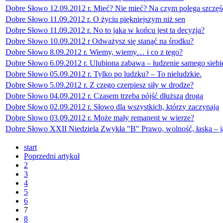
Dobre Słowo 12.09.2012 r. Mieć? Nie mieć? Na czym polega szczęś
Dobre Słowo 11.09.2012 r. O życiu piękniejszym niż sen
Dobre Słowo 11.09.2012 r. No to jaka w końcu jest ta decyzja?
Dobre Słowo 10.09.2012 r Odważysz się stanąć na środku?
Dobre Słowo 8.09.2012 r. Wiemy, wiemy… i co z tego?
Dobre Słowo 6.09.2012 r. Ulubiona zabawa – łudzenie samego siebi
Dobre Słowo 05.09.2012 r. Tylko po ludzku? – To nieludzkie.
Dobre Słowo 5.09.2012 r. Z czego czerpiesz siły w drodze?
Dobre Słowo 04.09.2012 r. Czasem trzeba pójść dłuższą drogą
Dobre Słowo 02.09.2012 r. Słowo dla wszystkich, którzy zaczynają
Dobre Słowo 03.09.2012 r. Może mały remanent w wierze?
Dobre Słowo XXII Niedziela Zwykła "B" Prawo, wolność, łaska – j
start
Poprzedni artykuł
2
3
4
5
6
7
8