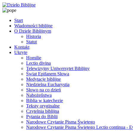
Start
Wiadomości biblijne
O Dziele Biblijnym
Historia
Statut
Kontakt
Ukryte
Homilie
Lectio divina
Telewizyjny Uniwersytet Biblijny
Świat Epifanem Słowa
Medytacje biblijne
Niedzielna Eucharystia
Słowo na co dzień
Nabożeństwa
Biblia w katechezie
Teksty oryginalne
Czytelnia biblijna
Pytania do Biblii
Narodowe Czytanie Pisma Świętego
Narodowe Czytanie Pisma Świętego Lectio continua - 