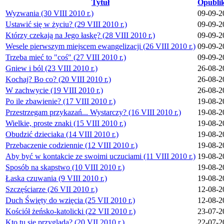
Tytuł
Opubli
Wyzwania (30 VIII 2010 r.)
09-09-2
Ustawić się w życiu? (29 VIII 2010 r.)
09-09-2
Którzy czekają na Jego łaskę? (28 VIII 2010 r.)
09-09-2
Wesele pierwszym miejscem ewangelizacji (26 VIII 2010 r.)
09-09-2
Trzeba mieć to "coś" (27 VIII 2010 r.)
09-09-2
Gniew i ból (23 VIII 2010 r.)
26-08-2
Kochaj? Bo co? (20 VIII 2010 r.)
26-08-2
W zachwycie (19 VIII 2010 r.)
26-08-2
Po ile zbawienie? (17 VIII 2010 r.)
19-08-2
Przestrzegam przykazań... Wystarczy? (16 VIII 2010 r.)
19-08-2
Wielkie, proste znaki (15 VIII 2010 r.)
19-08-2
Obudzić dzieciaka (14 VIII 2010 r.)
19-08-2
Przebaczenie codziennie (12 VIII 2010 r.)
19-08-2
Aby być w kontakcie ze swoimi uczuciami (11 VIII 2010 r.)
19-08-2
Sposób na skąpstwo (10 VIII 2010 r.)
19-08-2
Łaska czuwania (9 VIII 2010 r.)
19-08-2
Szczęściarze (26 VII 2010 r.)
12-08-2
Duch Święty do wzięcia (25 VII 2010 r.)
12-08-2
Kościół żeńsko-katolicki (22 VII 2010 r.)
23-07-2
Kto tu się przygląda? (20 VII 2010 r.)
22-07-2