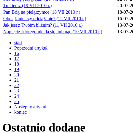
Tu i teraz (19 VII 2010 r.)
20-07-2
Pan Bóg na pielgrzymce (18 VII 2010 r.)
18-07-2
Obciążanie czy odciążanie? (15 VII 2010 r.)
16-07-2
Jak jest z Twoim bliźnim? (11 VII 2010 r.)
13-07-2
Napięcie, którego nie da się uniknąć (10 VII 2010 r.)
13-07-2
start
Poprzedni artykuł
16
17
18
19
20
21
22
23
24
25
Następny artykuł
koniec
Ostatnio
dodane