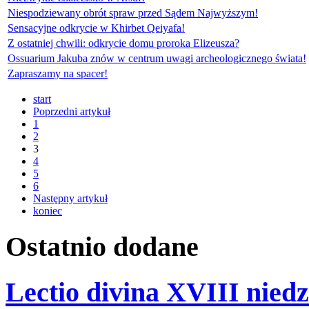
Niespodziewany obrót spraw przed Sądem Najwyższym!
Sensacyjne odkrycie w Khirbet Qeiyafa!
Z ostatniej chwili: odkrycie domu proroka Elizeusza?
Ossuarium Jakuba znów w centrum uwagi archeologicznego świata!
Zapraszamy na spacer!
start
Poprzedni artykuł
1
2
3
4
5
6
Następny artykuł
koniec
Ostatnio
dodane
Lectio divina XVIII niedz