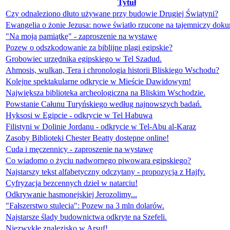
Tytuł
Czy odnaleziono dłuto używane przy budowie Drugiej Świątyni?
Ewangelia o żonie Jezusa: nowe światło rzucone na tajemniczy dok
"Na moją pamiątkę" - zaproszenie na wystawę
Pozew o odszkodowanie za biblijne plagi egipskie?
Grobowiec urzędnika egipskiego w Tel Szadud.
Ahmosis, wulkan, Tera i chronologia historii Bliskiego Wschodu?
Kolejne spektakularne odkrycie w Mieście Dawidowym!
Największa biblioteka archeologiczna na Bliskim Wschodzie.
Powstanie Całunu Turyńskiego według najnowszych badań.
Hyksosi w Egipcie - odkrycie w Tel Habuwa
Filistyni w Dolinie Jordanu - odkrycie w Tel-Abu al-Karaz
Zasoby Biblioteki Chester Beatty dostępne online!
Cuda i męczennicy - zaproszenie na wystawę
Co wiadomo o życiu nadwornego piwowara egipskiego?
Najstarszy tekst alfabetyczny odczytany - propozycja z Hajfy.
Cyfryzacja bezcennych dzieł w natarciu!
Odkrywanie hasmonejskiej Jerozolimy...
"Fałszerstwo stulecia": Pozew na 3 mln dolarów.
Najstarsze ślady budownictwa odkryte na Szefeli.
Niezwykłe znalezisko w Arsuf!