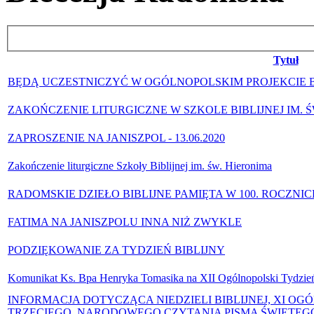
Tytuł
BĘDĄ UCZESTNICZYĆ W OGÓLNOPOLSKIM PROJEKCIE 
ZAKOŃCZENIE LITURGICZNE W SZKOLE BIBLIJNEJ IM. 
ZAPROSZENIE NA JANISZPOL - 13.06.2020
Zakończenie liturgiczne Szkoły Biblijnej im. św. Hieronima
RADOMSKIE DZIEŁO BIBLIJNE PAMIĘTA W 100. ROCZNI
FATIMA NA JANISZPOLU INNA NIŻ ZWYKLE
PODZIĘKOWANIE ZA TYDZIEŃ BIBLIJNY
Komunikat Ks. Bpa Henryka Tomasika na XII Ogólnopolski Tydzień
INFORMACJA DOTYCZĄCA NIEDZIELI BIBLIJNEJ, XI OG
TRZECIEGO NARODOWEGO CZYTANIA PISMA ŚWIĘTEG