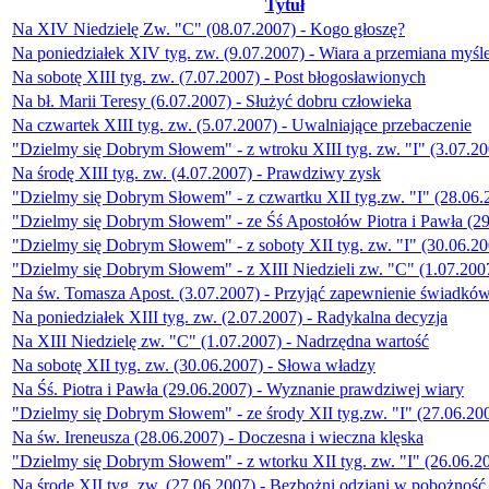
Tytuł
Na XIV Niedzielę Zw. "C" (08.07.2007) - Kogo głoszę?
Na poniedziałek XIV tyg. zw. (9.07.2007) - Wiara a przemiana myśl
Na sobotę XIII tyg. zw. (7.07.2007) - Post błogosławionych
Na bł. Marii Teresy (6.07.2007) - Służyć dobru człowieka
Na czwartek XIII tyg. zw. (5.07.2007) - Uwalniające przebaczenie
"Dzielmy się Dobrym Słowem" - z wtroku XIII tyg. zw. "I" (3.07.20
Na środę XIII tyg. zw. (4.07.2007) - Prawdziwy zysk
"Dzielmy się Dobrym Słowem" - z czwartku XII tyg.zw. "I" (28.06.
"Dzielmy się Dobrym Słowem" - ze Śś Apostołów Piotra i Pawła (2
"Dzielmy się Dobrym Słowem" - z soboty XII tyg. zw. "I" (30.06.20
"Dzielmy się Dobrym Słowem" - z XIII Niedzieli zw. "C" (1.07.200
Na św. Tomasza Apost. (3.07.2007) - Przyjąć zapewnienie świadkó
Na poniedziałek XIII tyg. zw. (2.07.2007) - Radykalna decyzja
Na XIII Niedzielę zw. "C" (1.07.2007) - Nadrzędna wartość
Na sobotę XII tyg. zw. (30.06.2007) - Słowa władzy
Na Śś. Piotra i Pawła (29.06.2007) - Wyznanie prawdziwej wiary
"Dzielmy się Dobrym Słowem" - ze środy XII tyg.zw. "I" (27.06.20
Na św. Ireneusza (28.06.2007) - Doczesna i wieczna klęska
"Dzielmy się Dobrym Słowem" - z wtorku XII tyg. zw. "I" (26.06.2
Na środę XII tyg. zw. (27.06.2007) - Bezbożni odziani w pobożność