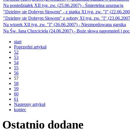
Na poniedziałek XII tyg. zw. (25.06.2007) - Śmiertelna uzurpacja
"Dzielmy się Dobrym Słowem" - z piątku XI tyg. zw. "I" (22.06.200
"Dzielmy się Dobrym Słowem" z soboty XI tyg. zw. "I" (23.06.2007
Na wtorek XII tyg. zw. "I" (26.06.2007) - Niezmordowana garstka
Na Św. Jana Chrzciciela (24.06.2007) - Boże słowa napomnień i poc
start
Poprzedni artykuł
52
53
54
55
56
57
58
59
60
61
Następny artykuł
koniec
Ostatnio
dodane