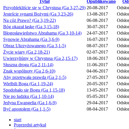
Tytuł
Opublikowano
Od
Przyoblekliście się w Chrystusa (Ga 3,27-29)
20-08-2017
Odsło
Jesteście synami Bożymi (Ga 3,23-26)
13-08-2017
Odsło
Na cóż Prawo? (Ga 3,19-22)
06-08-2017
Odsło
Bóg okazał łaskę (Ga 3,15-18)
30-07-2017
Odsło
Błogosławieństwo Abrahama (Ga 3,10-14)
24-07-2017
Odsło
Synowie Abrahama (Ga 3,6-9)
16-07-2017
Odsło
Obraz Ukrzyżowanego (Ga 3,1-5)
08-07-2017
Odsło
Życie wiary (Ga 2,18-21)
02-07-2017
Odsło
Uwierzyliśmy w Chrystusa (Ga 2,15-17)
18-06-2017
Odsło
Słuszna droga (Ga 2,11-14)
11-06-2017
Odsło
Znak wspólnoty (Ga 2,6-10)
04-06-2017
Odsło
Aby przetrwała prawda (Ga 2,1-5)
27-05-2017
Odsło
Wielbili Boga (Ga 1,19-24)
20-05-2017
Odsło
Spodobało się Bogu (Ga 1,15-18)
13-05-2017
Odsło
Nie po ludzku (Ga 1,10-14)
05-05-2017
Odsło
Jedyna Ewangelia (Ga 1,6-9)
29-04-2017
Odsło
Być apostołem (Ga 1,1-5)
08-04-2017
Odsło
start
Poprzedni artykuł