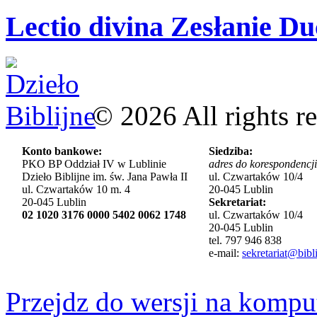
Lectio divina Zesłanie Du
©
2026
All rights r
Konto bankowe:
Siedziba:
PKO BP Oddział IV w Lublinie
adres do korespondencji
Dzieło Biblijne im. św. Jana Pawła II
ul. Czwartaków 10/4
ul. Czwartaków 10 m. 4
20-045 Lublin
20-045 Lublin
Sekretariat:
02 1020 3176 0000 5402 0062 1748
ul. Czwartaków 10/4
20-045 Lublin
tel. 797 946 838
e-mail:
sekretariat@bibli
Przejdz do wersji na kompu